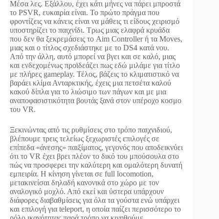
Μέσα λες. Εξάλλου, έχει κάτι μήνες να πάρει μπροστά
το PSVR, ευκαιρία είναι. Το πρώτο πράγμα που
φροντίζεις να κάνεις είναι να μάθεις τι είδους χειρισμό
υποστηρίζει το παιχνίδι. Τρως μιας ελαφρά κρυάδα
που δεν θα ξεκρεμάσεις το Aim Controller ή τα Moves,
μιας και ο τίτλος σχεδιάστηκε με το DS4 κατά νου.
Από την άλλη, αυτό μπορεί να βγει και σε καλό, μιας
και ενδεχομένως προϊδεάζει πως εδώ μιλάμε για τίτλο
με πλήρες gameplay. Τέλος, βάζεις το κλιματιστικό να
βαράει κλίμα Ανταρκτικής, έχεις μια πετσέτα καλού
κακού δίπλα για το λιώσιμο των πάγων και με μια
αναποφασιστικότητα βουτάς ξανά στον υπέροχο κοσμο
του VR.
Ξεκινώντας από τις ρυθμίσεις στο τρόπο παιχνιδιού,
βλέπουμε τρεις τελείως ξεχωριστές επιλογές σε
επίπεδα «άνεσης» παιξίματος, γεγονός που αποδεικνύει
ότι το VR έχει βρει πλέον το δικό του μπούσουλα στο
πώς να προσφερει την καλύτερη και ομαλότερη δυνατή
εμπειρία. Η κίνηση γίνεται σε full locomotion,
μετακινείσαι δηλαδή κανονικά στο χώρο με τον
αναλογικό μοχλό. Από εκεί και ύστερα υπάρχουν
διάφορες διαβαθμίσεις για όλα τα γούστα ενώ υπάρχει
και επιλογή για teleport, η οποία παίζει περισσότερο το
ρόλο ικανότητας παρά τρόπο να κινηθούμε