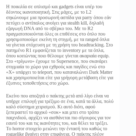
Η ποικιλία σε οπλισμό και gadgets είναι υπέρ του
δέοντος ικανοποιητική. Στις μάχες, με το L2
σηκώνουμε μια προσωρινή ασπίδα για parry όπου εάν
πετύχει ο αντίπαλος ανοίγει για stealth kill, δηλαδή
εξαγωγή DNA από το σβέρκο του. Με το R2
πραγματοποιούνται όλες οι επιθέσεις στο όπλο που
χρησιμοποιούμε εκείνη τη στιγμή, με τα ranged όπλα
να γίνεται στόχευση με τη χρήση του headtracking. Στο
πατημένο R1 εμφανίζεται το inventory με τα όπλα,
όπου κοιτώντας ποιο θέλουμε γίνεται ακαριαία equip.
Στο «τρίγωνο» έχουμε το Supersence, που σκανάρει
στιγμιαία το χώρο για εχθρούς και παγίδες ενώ στο
«Χ» υπάρχει το teleport, που καταναλώνει Dark Matter
και χρησιμοποιείται είτε για γρήγορη μετάβαση είτε για
έξυπνες τοποθετήσεις στο χώρο.
Εκείνο που αποζητά ο παίκτης μετά από λίγο είναι να
υπήρχε επιλογή για τρέξιμο σε ένα, κατά τα άλλα, πολύ
καλό σύστημα χειρισμού. Κι αυτό διότι, αφού
ξεπεραστεί το αρχικό «σοκ» και μπει στο τρόπο
παιχνιδιού, αρχίζει να αισθάνεται πιο σίγουρος για τον
εαυτό του και τις ικανότητες του, και θέλει τα τρέξει.
Το horror στοιχείο μειώνει την έντασή του καθώς το
roguelike βγαίνει στην επιφάνεια. Ο παίκτης πλέον