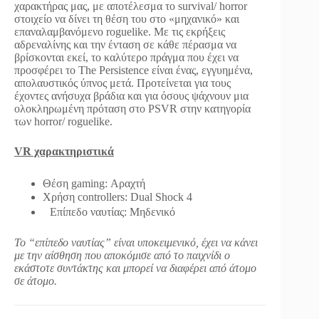
χαρακτήρας μας, με αποτέλεσμα το survival/ horror
στοιχείο να δίνει τη θέση του στο «μηχανικό» και
επαναλαμβανόμενο roguelike. Με τις εκρήξεις
αδρεναλίνης και την ένταση σε κάθε πέρασμα να
βρίσκονται εκεί, το καλύτερο πράγμα που έχει να
προσφέρει το The Persistence είναι ένας, εγγυημένα,
απολαυστικός ύπνος μετά. Προτείνεται για τους
έχοντες ανήσυχα βράδια και για όσους ψάχνουν μια
ολοκληρωμένη πρόταση στο PSVR στην κατηγορία
των horror/ roguelike.
VR χαρακτηριστικά
Θέση gaming: Αραχτή
Χρήση controllers: Dual Shock 4
Eπίπεδο ναυτίας: Μηδενικό
To “επίπεδο ναυτίας” είναι υποκειμενικό, έχει να κάνει
με την αίσθηση που αποκόμισε από το παιχνίδι ο
εκάστοτε συντάκτης και μπορεί να διαφέρει από άτομο
σε άτομο.