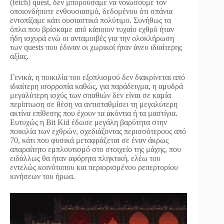
(fetch) quest, δεν μπορούσαμε να νοιώσουμε τον
οποιονδήποτε ενθουσιασμό, δεδομένου ότι σπάνια
εντοπίζαμε κάτι ουσιαστικά πολύτιμο. Συνήθως τα
όπλα που βρίσκαμε από κάποιον τυχαίο εχθρό ήταν
ήδη ισχυρά ενώ οι ανταμοιβές για την ολοκλήρωση
των quests που έδιναν οι χωρικοί ήταν άνευ ιδιαίτερης
αξίας.
Γενικά, η ποικιλία του εξοπλισμού δεν διακρίνεται από
ιδιαίτερη ισορροπία καθώς, για παράδειγμα, η αμυδρά
μεγαλύτερη ισχύς των σπαθιών δεν είναι σε καμία
περίπτωση σε θέση να αντισταθμίσει τη μεγαλύτερη
ακτίνα επίθεσης που έχουν τα ακόντια ή τα μαστίγια.
Ευτυχώς η Bit Kid έδωσε μεγάλη βαρύτητα στην
ποικιλία των εχθρών, σχεδιάζοντας περισσότερους από
70, κάτι που φυσικά μεταφράζεται σε έναν άκρως
απαραίτητο εμπλουτισμό στο στοιχείο της μάχης, που
ειδάλλως θα ήταν αφόρητα πληκτική, ελέω του
εντελώς κοινότυπου και περιορισμένου ρεπερτορίου
κινήσεων του ήρωα.