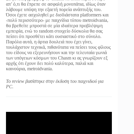
απ’ ό,τι θα έπρεπε σε ασφαλή μονοπάτια, ιδίως όταν
λάβουμε υπόψη την εξαετή πορεία ανάπτυξής του.
Όσοι έχετε ασχοληθεί με δισδιάστατα platformers και
-πολύ περισσότερο- με παιχνίδια τύπου metroidvania,
θα βρεθείτε μπροστά σε μία ιδιαίτερα προβλέψιμη
εμπειρία, ενώ το random στοιχείο δύσκολα θα σας
πείσει ότι προσθέτει κάτι ουσιαστικό στο σύνολο.
Παρόλα αυτά, η άρτια δουλειά που έχει γίνει,
τουλάχιστον τεχνικά, πιθανότατα να πείσει τους φίλους
του είδους να εξερευνήσουν και την τελευταία γωνιά
των υπόγειων κόσμων του Chasm κι ας γνωρίζουν εξ
αρχής ότι έχουν δει πολύ καλύτερα, παλιά και
καινούρια, metroidvania.
Το review βασίστηκε στην έκδοση του παιχνιδιού για
PC.