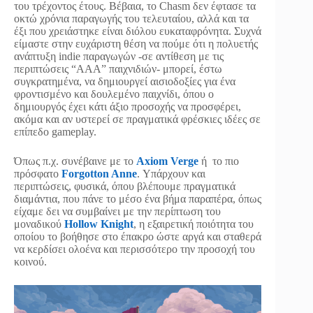
του τρέχοντος έτους. Βέβαια, το Chasm δεν έφτασε τα
οκτώ χρόνια παραγωγής του τελευταίου, αλλά και τα
έξι που χρειάστηκε είναι διόλου ευκαταφρόνητα. Συχνά
είμαστε στην ευχάριστη θέση να πούμε ότι η πολυετής
ανάπτυξη indie παραγωγών -σε αντίθεση με τις
περιπτώσεις “ΑΑΑ” παιχνιδιών- μπορεί, έστω
συγκρατημένα, να δημιουργεί αισιοδοξίες για ένα
φροντισμένο και δουλεμένο παιχνίδι, όπου ο
δημιουργός έχει κάτι άξιο προσοχής να προσφέρει,
ακόμα και αν υστερεί σε πραγματικά φρέσκιες ιδέες σε
επίπεδο gameplay.
Όπως π.χ. συνέβαινε με το
Axiom Verge
ή το πιο
πρόσφατο
Forgotton Anne
. Υπάρχουν και
περιπτώσεις, φυσικά, όπου βλέπουμε πραγματικά
διαμάντια, που πάνε το μέσο ένα βήμα παραπέρα, όπως
είχαμε δει να συμβαίνει με την περίπτωση του
μοναδικού
Hollow Knight
, η εξαιρετική ποιότητα του
οποίου το βοήθησε στο έπακρο ώστε αργά και σταθερά
να κερδίσει ολοένα και περισσότερο την προσοχή του
κοινού.