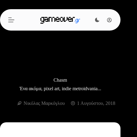
Μετάβαση
στο
περιεχόμενο
Chasm
Ένα ακόμα, pixel art, indie metroidvania...
Νικόλας Μαρκόγλου
1 Αυγούστου, 2018