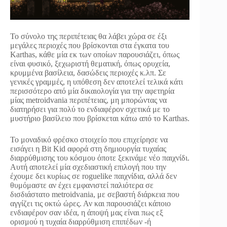
Το σύνολο της περιπέτειας θα λάβει χώρα σε έξι
μεγάλες περιοχές που βρίσκονται στα έγκατα του
Karthas, κάθε μία εκ των οποίων παρουσιάζει, όπως
είναι φυσικό, ξεχωριστή θεματική, όπως ορυχεία,
κρυμμένα βασίλεια, δασώδεις περιοχές κ.λπ. Σε
γενικές γραμμές, η υπόθεση δεν αποτελεί τελικά κάτι
περισσότερο από μία δικαιολογία για την αφετηρία
μίας metroidvania περιπέτειας, μη μπορώντας να
διατηρήσει για πολύ το ενδιαφέρον σχετικά με το
μυστήριο βασίλειο που βρίσκεται κάτω από το Karthas.
Το μοναδικό φρέσκο στοιχείο που επιχείρησε να
εισάγει η Bit Kid αφορά στη δημιουργία τυχαίας
διαρρύθμισης του κόσμου όποτε ξεκινάμε νέο παιχνίδι.
Αυτή αποτελεί μία σχεδιαστική επιλογή που την
έχουμε δει κυρίως σε roguelike παιχνίδια, αλλά δεν
θυμόμαστε αν έχει εμφανιστεί παλιότερα σε
δισδιάστατο metroidvania, με σεβαστή διάρκεια που
αγγίζει τις οκτώ ώρες. Αν και παρουσιάζει κάποιο
ενδιαφέρον σαν ιδέα, η άποψή μας είναι πως εξ
ορισμού η τυχαία διαρρύθμιση επιπέδων -ή