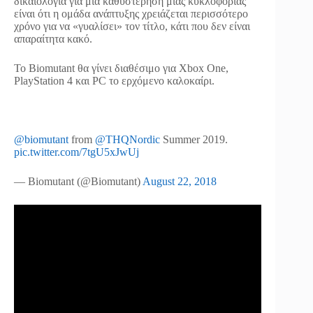
δικαιολογία για μια καθυστέρηση μιας κυκλοφορίας
είναι ότι η ομάδα ανάπτυξης χρειάζεται περισσότερο
χρόνο για να «γυαλίσει» τον τίτλο, κάτι που δεν είναι
απαραίτητα κακό.
Το Biomutant θα γίνει διαθέσιμο για Xbox One,
PlayStation 4 και PC το ερχόμενο καλοκαίρι.
@biomutant
from
@THQNordic
Summer 2019.
pic.twitter.com/7tgU5xJwUj
— Biomutant (@Biomutant)
August 22, 2018