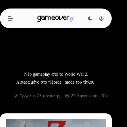
Μετάβαση
στο
περιεχόμενο
Νέο gameplay από το World War Z
Αφιερωμένο στο “Horde” mode του τίτλου.
Άγγελος Ζλατινούδης
27 Αυγούστου, 2018