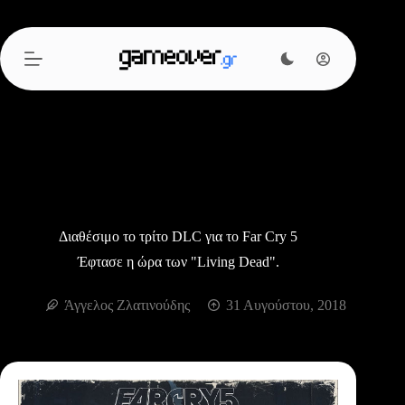
Μετάβαση
στο
περιεχόμενο
Διαθέσιμο το τρίτο DLC για το Far Cry 5
Έφτασε η ώρα των "Living Dead".
Άγγελος Ζλατινούδης
31 Αυγούστου, 2018