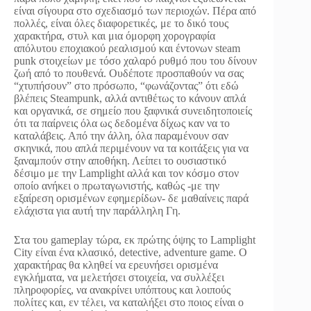
είναι σίγουρα στο σχεδιασμό των περιοχών. Πέρα από
πολλές, είναι όλες διαφορετικές, με το δικό τους
χαρακτήρα, στυλ και μια όμορφη χορογραφία
απόλυτου εποχιακού ρεαλισμού και έντονων steam
punk στοιχείων με τόσο χαλαρό ρυθμό που του δίνουν
ζωή από το πουθενά. Ουδέποτε προσπαθούν να σας
“χτυπήσουν” στο πρόσωπο, “φωνάζοντας” ότι εδώ
βλέπεις Steampunk, αλλά αντιθέτως το κάνουν απλά
και οργανικά, σε σημείο που ξαφνικά συνειδητοποιείς
ότι τα παίρνεις όλα ως δεδομένα δίχως καν να το
καταλάβεις. Από την άλλη, όλα παραμένουν σαν
σκηνικά, που απλά περιμένουν να τα κοιτάξεις για να
ξαναμπούν στην αποθήκη. Λείπει το ουσιαστικό
δέσιμο με την Lamplight αλλά και τον κόσμο στον
οποίο ανήκει ο πρωταγωνιστής, καθώς -με την
εξαίρεση ορισμένων εφημερίδων- δε μαθαίνεις παρά
ελάχιστα για αυτή την παράλληλη Γη.
Στα του gameplay τώρα, εκ πρώτης όψης το Lamplight
City είναι ένα κλασικό, detective, adventure game. O
χαρακτήρας θα κληθεί να ερευνήσει ορισμένα
εγκλήματα, να μελετήσει στοιχεία, να συλλέξει
πληροφορίες, να ανακρίνει υπόπτους και λοιπούς
πολίτες και, εν τέλει, να καταλήξει στο ποιος είναι ο