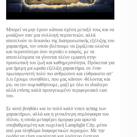
Μπορεί να μην έχουν κάποια σχέση μεταξύ τους και να
μοιάζουν σαν μια συλλογή περιπετειών, αλλά
αποτελούν το δεκανίκι της διαπροσωπικής εξέλιξης του
χαρακτήρα, τον οποίο βλέπουμε να ζορίζεται ολοένα
και περισσότερο όσο περνάει ο καιρός, με τα
αποτελέσματα να γίνονται πλέον εμφανή στην
προσωπική του ζωή και καθημερινότητα. Πρόκειται για
μια ήρεμη μα ωραία εξέλιξη χαρακτήρα, σε έναν
πρωταγωνιστή πολύ πιο ανθρώπινο και εύθραυστο απ’
ό,τι έχουμε συνηθίσει, που μας κάνουν -θέλοντας και
μη- να τον συμπαθήσουμε, μαζί με όλο το ιδιαίτερο
αλλά επίσης καλά προσγειωμένο περιφερειακό cast
του.
Σε αυτό βοηθάει και το πολύ καλό voice acting των
χαρακτήρων, αλλά και η γενικότερη ατμόσφαιρα του
τίτλου, η οποία μεταφέρει όμορφα μια αρκετά
υποβαθμισμένη και νωχελική Lamplight City, μέσα
από μια πληθώρα διαφορετικών περιοχών. Με την
ομάδα να είναι μικρότερη και λιγότερο έμπειρη,