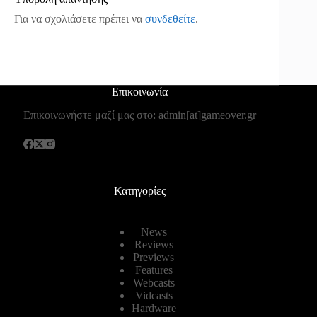
Για να σχολιάσετε πρέπει να
συνδεθείτε
.
Επικοινωνία
Επικοινωνήστε μαζί μας στο: admin[at]gameover.gr
Κατηγορίες
News
Reviews
Previews
Features
Webcasts
Vidcasts
Hardware