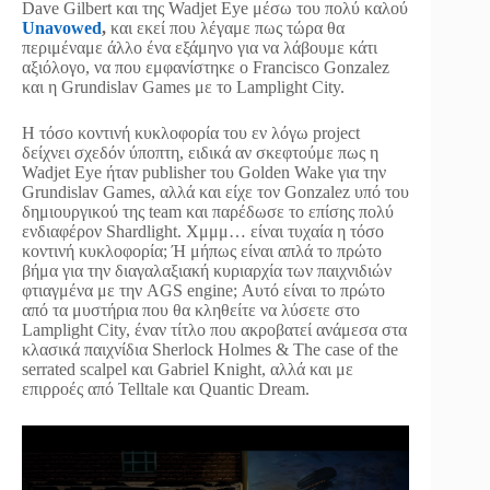
Dave Gilbert και της Wadjet Eye μέσω του πολύ καλού
Unavowed
,
και εκεί που λέγαμε πως τώρα θα
περιμέναμε άλλο ένα εξάμηνο για να λάβουμε κάτι
αξιόλογο, να που εμφανίστηκε ο Francisco Gonzalez
και η Grundislav Games με το Lamplight City.
Η τόσο κοντινή κυκλοφορία του εν λόγω project
δείχνει σχεδόν ύποπτη, ειδικά αν σκεφτούμε πως η
Wadjet Eye ήταν publisher του Golden Wake για την
Grundislav Games, αλλά και είχε τον Gonzalez υπό του
δημιουργικού της team και παρέδωσε το επίσης πολύ
ενδιαφέρον Shardlight. Χμμμ… είναι τυχαία η τόσο
κοντινή κυκλοφορία; Ή μήπως είναι απλά το πρώτο
βήμα για την διαγαλαξιακή κυριαρχία των παιχνιδιών
φτιαγμένα με την AGS engine; Αυτό είναι το πρώτο
από τα μυστήρια που θα κληθείτε να λύσετε στο
Lamplight City, έναν τίτλο που ακροβατεί ανάμεσα στα
κλασικά παιχνίδια Sherlock Holmes & The case of the
serrated scalpel και Gabriel Knight, αλλά και με
επιρροές από Telltale και Quantic Dream.