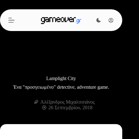
Μετάβαση
στο
περιεχόμενο
Lamplight City
Ένα "προσγειωμένο" detective, adventure game.
Αλέξανδρος Μιχαλιτσιάνος
26 Σεπτεμβρίου, 2018