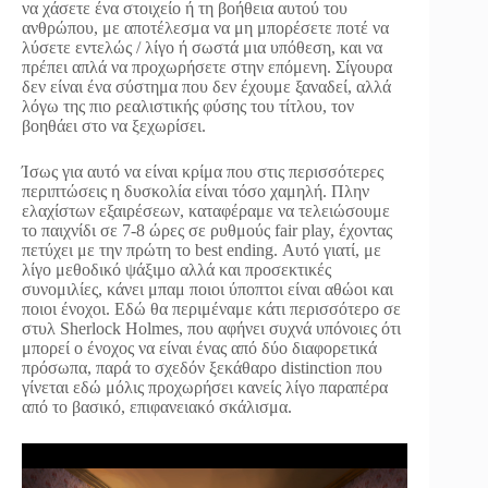
να χάσετε ένα στοιχείο ή τη βοήθεια αυτού του
ανθρώπου, με αποτέλεσμα να μη μπορέσετε ποτέ να
λύσετε εντελώς / λίγο ή σωστά μια υπόθεση, και να
πρέπει απλά να προχωρήσετε στην επόμενη. Σίγουρα
δεν είναι ένα σύστημα που δεν έχουμε ξαναδεί, αλλά
λόγω της πιο ρεαλιστικής φύσης του τίτλου, τον
βοηθάει στο να ξεχωρίσει.
Ίσως για αυτό να είναι κρίμα που στις περισσότερες
περιπτώσεις η δυσκολία είναι τόσο χαμηλή. Πλην
ελαχίστων εξαιρέσεων, καταφέραμε να τελειώσουμε
το παιχνίδι σε 7-8 ώρες σε ρυθμούς fair play, έχοντας
πετύχει με την πρώτη το best ending. Αυτό γιατί, με
λίγο μεθοδικό ψάξιμο αλλά και προσεκτικές
συνομιλίες, κάνει μπαμ ποιοι ύποπτοι είναι αθώοι και
ποιοι ένοχοι. Εδώ θα περιμέναμε κάτι περισσότερο σε
στυλ Sherlock Holmes, που αφήνει συχνά υπόνοιες ότι
μπορεί ο ένοχος να είναι ένας από δύο διαφορετικά
πρόσωπα, παρά το σχεδόν ξεκάθαρο distinction που
γίνεται εδώ μόλις προχωρήσει κανείς λίγο παραπέρα
από το βασικό, επιφανειακό σκάλισμα.