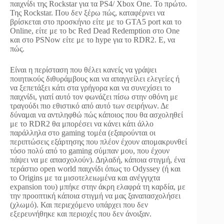
παιχνίδι της Rockstar για τα PS4/ Xbox One. To πρώτο.
Της Rockstar. Που δεν ξέρω πώς, καταφέρνει να
βρίσκεται στο προσκήνιο είτε με το GTA5 port και το
Online, είτε με το bc Red Dead Redemption στο One
και στο PSNow είτε με το hype για το RDR2. E, να
πώς.
Είναι η περίσταση που θέλει κανείς να γράψει
ποιητικούς διθυράμβους και να απαγγείλει ελεγείες ή
να ξεπετάξει κάτι στα γρήγορα και να συνεχίσει το
παιχνίδι, γιατί αυτό τον φωνάζει πίσω στην οθόνη με
τραγούδι πιο εθιστικό από αυτό των σειρήνων. Δε
δύναμαι να αντιληφθώ πώς κάποιος που θα ασχοληθεί
με το RDR2 θα μπορέσει να κάνει κάτι άλλο
παράλληλα στο gaming τομέα (εξαιρούνται οι
περιπτώσεις εξάρτησης που πλέον έχουν απομακρυνθεί
τόσο πολύ από το gaming σύμπαν μου, που έχουν
πάψει να με απασχολούν). Δηλαδή, κάποια στιγμή, ένα
τεράστιο open world παιχνίδι όπως το Odyssey (ή και
το Origins με τα μισοτελειωμένα και ανέγγιχτα
expansion του) μπήκε στην άκρη ελαφρά τη καρδία, με
την προοπτική κάποια στιγμή να μας ξαναπασχολήσει
(χλωμό). Και περιεχόμενο υπάρχει που δεν
εξερευνήθηκε και περιοχές που δεν άνοιξαν.