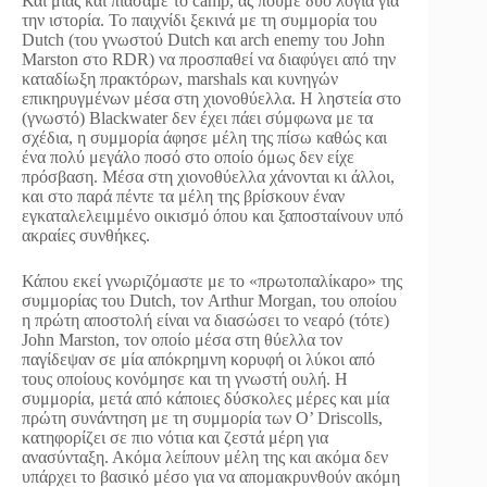
Και μιας και πιάσαμε το camp, ας πούμε δύο λόγια για
την ιστορία. Το παιχνίδι ξεκινά με τη συμμορία του
Dutch (του γνωστού Dutch και arch enemy του John
Marston στο RDR) να προσπαθεί να διαφύγει από την
καταδίωξη πρακτόρων, marshals και κυνηγών
επικηρυγμένων μέσα στη χιονοθύελλα. Η ληστεία στο
(γνωστό) Blackwater δεν έχει πάει σύμφωνα με τα
σχέδια, η συμμορία άφησε μέλη της πίσω καθώς και
ένα πολύ μεγάλο ποσό στο οποίο όμως δεν είχε
πρόσβαση. Μέσα στη χιονοθύελλα χάνονται κι άλλοι,
και στο παρά πέντε τα μέλη της βρίσκουν έναν
εγκαταλελειμμένο οικισμό όπου και ξαποσταίνουν υπό
ακραίες συνθήκες.
Κάπου εκεί γνωριζόμαστε με το «πρωτοπαλίκαρο» της
συμμορίας του Dutch, τον Arthur Morgan, του οποίου
η πρώτη αποστολή είναι να διασώσει το νεαρό (τότε)
John Marston, τον οποίο μέσα στη θύελλα τον
παγίδεψαν σε μία απόκρημνη κορυφή οι λύκοι από
τους οποίους κονόμησε και τη γνωστή ουλή. Η
συμμορία, μετά από κάποιες δύσκολες μέρες και μία
πρώτη συνάντηση με τη συμμορία των O’ Driscolls,
κατηφορίζει σε πιο νότια και ζεστά μέρη για
ανασύνταξη. Ακόμα λείπουν μέλη της και ακόμα δεν
υπάρχει το βασικό μέσο για να απομακρυνθούν ακόμη