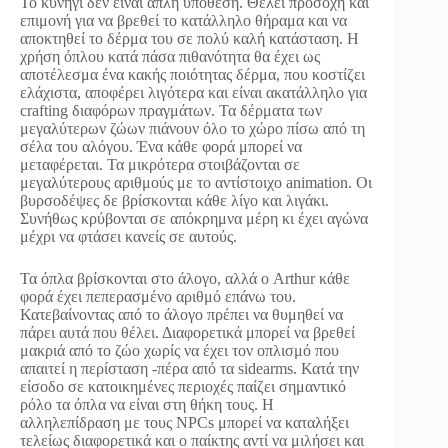
Το κυνήγι δεν είναι απλή υπόθεση. Θέλει προσοχή και
επιμονή για να βρεθεί το κατάλληλο θήραμα και να
αποκτηθεί το δέρμα του σε πολύ καλή κατάσταση. Η
χρήση όπλου κατά πάσα πιθανότητα θα έχει ως
αποτέλεσμα ένα κακής ποιότητας δέρμα, που κοστίζει
ελάχιστα, αποφέρει λιγότερα και είναι ακατάλληλο για
crafting διαφόρων πραγμάτων. Τα δέρματα των
μεγαλύτερων ζώων πιάνουν όλο το χώρο πίσω από τη
σέλα του αλόγου. Ένα κάθε φορά μπορεί να
μεταφέρεται. Τα μικρότερα στοιβάζονται σε
μεγαλύτερους αριθμούς με το αντίστοιχο animation. Οι
βυρσοδέψες δε βρίσκονται κάθε λίγο και λιγάκι.
Συνήθως κρύβονται σε απόκρημνα μέρη κι έχει αγώνα
μέχρι να φτάσει κανείς σε αυτούς.
Τα όπλα βρίσκονται στο άλογο, αλλά ο Arthur κάθε
φορά έχει πεπερασμένο αριθμό επάνω του.
Κατεβαίνοντας από το άλογο πρέπει να θυμηθεί να
πάρει αυτά που θέλει. Διαφορετικά μπορεί να βρεθεί
μακριά από το ζώο χωρίς να έχει τον οπλισμό που
απαιτεί η περίσταση -πέρα από τα sidearms. Κατά την
είσοδο σε κατοικημένες περιοχές παίζει σημαντικό
ρόλο τα όπλα να είναι στη θήκη τους. Η
αλληλεπίδραση με τους NPCs μπορεί να καταλήξει
τελείως διαφορετικά και ο παίκτης αντί να μιλήσει και