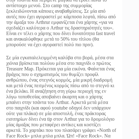
αντίστοιχο μενού. Στο camp της συμμορίας
ξεκλειδώνονται κάποιες αναβαθμίσεις. Σε μία από
αυτές που έχει αγοραστεί με κάμποσα λεφτά, πίσω από
την άμαξα του Arthrur εμφανίζεται ένα χάρτης «για να
σχεδιάζει καλύτερα ο Arthur τις δραστηριότητές του».
Είναι εν τέλει ο χάρτης που δίνει δυνατότητα fast travel
και ανακαλύφθηκε μετά το 50% του τίτλου (θα
μπορούσε να έχει αγοραστεί πολύ πιο πριν).
Σε μία εγκαταλελειμμένη καλύβα στο βορά, μέσα στα
χιόνια βρίσκεται πολύυυ μέσα στο παιχνίδι ο πρώτος
Treasure Map. Πρόκειται για μία εικόνα. Φαίνεται ένας
βράχος που ο σχηματισμός του θυμίζει προφίλ
ανθρώπου, ένας στεγνός κορμός, μία μικρή διαδρομή
και μετά ένας πεσμένος κορμός πίσω από το στεγνό κι
ένα βελάκι. Η αναζήτηση στη γύρω περιοχή της εν
λόγω τοποθεσίας αποβαίνει άκαρπη και ο χάρτης
μπαίνει στην τσάντα του Arthur. Αρκετά μετά μέσα
στο παιχνίδι (και αφού youtube οδηγοί δεν υπάρχουν
ούτε για πλάκα) σε μία αποστολή, ένας πράκτορας
εισιτηρίων δίνει ένα tip στον Arthur για το δρομολόγιο
μίας άμαξας που μεταφέρει αντίκες και κοστίζει
αρκετά. Το χαρτάκι που του πλασάρει γράφει «North of
Face Rock» μπλα μπλα μπλα. Ώπ! «Face Rock». Να