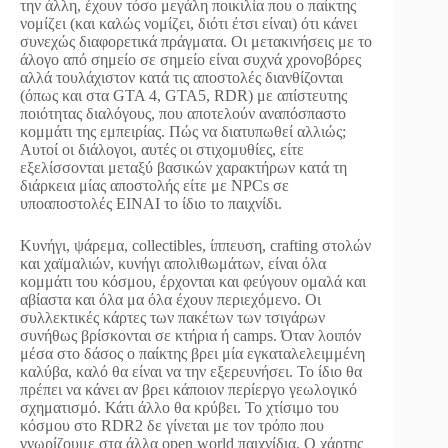
την άλλη, έχουν τόσο μεγάλη ποικιλία που ο παίκτης
νομίζει (και καλώς νομίζει, διότι έτσι είναι) ότι κάνει
συνεχώς διαφορετικά πράγματα. Οι μετακινήσεις με το
άλογο από σημείο σε σημείο είναι συχνά χρονοβόρες
αλλά τουλάχιστον κατά τις αποστολές διανθίζονται
(όπως και στα GTA 4, GTA5, RDR) με απίστευτης
ποιότητας διαλόγους, που αποτελούν αναπόσπαστο
κομμάτι της εμπειρίας. Πώς να διατυπωθεί αλλιώς;
Αυτοί οι διάλογοι, αυτές οι στιχομυθίες, είτε
εξελίσσονται μεταξύ βασικών χαρακτήρων κατά τη
διάρκεια μίας αποστολής είτε με NPCs σε
υποαποστολές ΕΙΝΑΙ το ίδιο το παιχνίδι.
Κυνήγι, ψάρεμα, collectibles, ίππευση, crafting στολών
και χαϊμαλιών, κυνήγι απολιθωμάτων, είναι όλα
κομμάτι του κόσμου, έρχονται και φεύγουν ομαλά και
αβίαστα και όλα μα όλα έχουν περιεχόμενο. Οι
συλλεκτικές κάρτες των πακέτων των τσιγάρων
συνήθως βρίσκονται σε κτήρια ή camps. Όταν λοιπόν
μέσα στο δάσος ο παίκτης βρει μία εγκαταλελειμμένη
καλύβα, καλό θα είναι να την εξερευνήσει. Το ίδιο θα
πρέπει να κάνει αν βρει κάποιον περίεργο γεωλογικό
σχηματισμό. Κάτι άλλο θα κρύβει. Το χτίσιμο του
κόσμου στο RDR2 δε γίνεται με τον τρόπο που
γνωρίζουμε στα άλλα open world παιχνίδια. Ο χάρτης