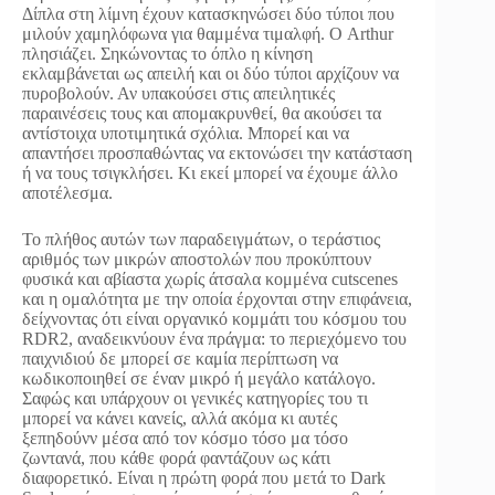
Δίπλα στη λίμνη έχουν κατασκηνώσει δύο τύποι που
μιλούν χαμηλόφωνα για θαμμένα τιμαλφή. Ο Arthur
πλησιάζει. Σηκώνοντας το όπλο η κίνηση
εκλαμβάνεται ως απειλή και οι δύο τύποι αρχίζουν να
πυροβολούν. Αν υπακούσει στις απειλητικές
παραινέσεις τους και απομακρυνθεί, θα ακούσει τα
αντίστοιχα υποτιμητικά σχόλια. Μπορεί και να
απαντήσει προσπαθώντας να εκτονώσει την κατάσταση
ή να τους τσιγκλήσει. Κι εκεί μπορεί να έχουμε άλλο
αποτέλεσμα.
Το πλήθος αυτών των παραδειγμάτων, ο τεράστιος
αριθμός των μικρών αποστολών που προκύπτουν
φυσικά και αβίαστα χωρίς άτσαλα κομμένα cutscenes
και η ομαλότητα με την οποία έρχονται στην επιφάνεια,
δείχνοντας ότι είναι οργανικό κομμάτι του κόσμου του
RDR2, αναδεικνύουν ένα πράγμα: το περιεχόμενο του
παιχνιδιού δε μπορεί σε καμία περίπτωση να
κωδικοποιηθεί σε έναν μικρό ή μεγάλο κατάλογο.
Σαφώς και υπάρχουν οι γενικές κατηγορίες του τι
μπορεί να κάνει κανείς, αλλά ακόμα κι αυτές
ξεπηδούνν μέσα από τον κόσμο τόσο μα τόσο
ζωντανά, που κάθε φορά φαντάζουν ως κάτι
διαφορετικό. Είναι η πρώτη φορά που μετά το Dark