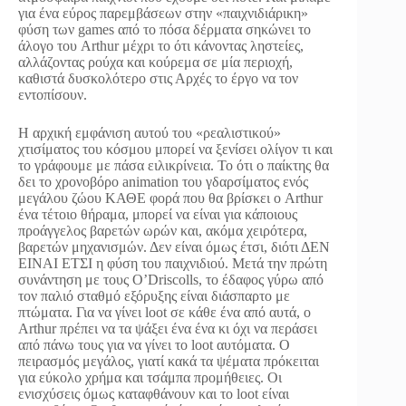
για ένα εύρος παρεμβάσεων στην «παιχνιδιάρικη»
φύση των games από το πόσα δέρματα σηκώνει το
άλογο του Arthur μέχρι το ότι κάνοντας ληστείες,
αλλάζοντας ρούχα και κούρεμα σε μία περιοχή,
καθιστά δυσκολότερο στις Αρχές το έργο να τον
εντοπίσουν.
Η αρχική εμφάνιση αυτού του «ρεαλιστικού»
χτισίματος του κόσμου μπορεί να ξενίσει ολίγον τι και
το γράφουμε με πάσα ειλικρίνεια. Το ότι ο παίκτης θα
δει το χρονοβόρο animation του γδαρσίματος ενός
μεγάλου ζώου ΚΑΘΕ φορά που θα βρίσκει ο Arthur
ένα τέτοιο θήραμα, μπορεί να είναι για κάποιους
προάγγελος βαρετών ωρών και, ακόμα χειρότερα,
βαρετών μηχανισμών. Δεν είναι όμως έτσι, διότι ΔΕΝ
ΕΙΝΑΙ ΕΤΣΙ η φύση του παιχνιδιού. Μετά την πρώτη
συνάντηση με τους O’Driscolls, το έδαφος γύρω από
τον παλιό σταθμό εξόρυξης είναι διάσπαρτο με
πτώματα. Για να γίνει loot σε κάθε ένα από αυτά, ο
Arthur πρέπει να τα ψάξει ένα ένα κι όχι να περάσει
από πάνω τους για να γίνει το loot αυτόματα. Ο
πειρασμός μεγάλος, γιατί κακά τα ψέματα πρόκειται
για εύκολο χρήμα και τσάμπα προμήθειες. Οι
ενισχύσεις όμως καταφθάνουν και το loot είναι