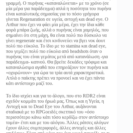
γραμμή. Ο πυρήνας «καταναλώνεται» με το χρόνο (σε
μία μέρα για παράδειγμα) απλά η ποσότητα του πυρήνα
είναι καταλυτικής σημασίας για το πόσο γρήγορα
γίνεται Regenaration σε υγεία, αντοχή και dead eye. Ο
Arthur που έχει να φάει μία μέρα, έχει την ίδια κάθε
φορά μπάρα ζωής, αλλά ο πυρήνας είναι χαμηλός, που
σημαίνει ότι στη μάχη, θα είναι πολύ πιο δύσκολο να
γίνει regenerate και έτσι κινδυνεύει να βγει νοκ άουτ
πολύ πιο εύκολα. Το ίδιο με το stamina και dead eye,
που γεμίζει πολύ πιο εύκολα από headshots όταν ο
πυρήνας του είναι γεμάτος μετά από κατανάλωση -για
παράδειγμα- καπνού. Θα βρείτε δεκάδες τρόφιμα και
καταναλώσιμα αγαθά που επηρεάζουν τον πυρήνα και
«οχυρώνουν» για ώρα τα τρία αυτά χαρακτηριστικά.
Απλά ο παίκτης πρέπει να προνοεί και να έχει πάντα
κάτι αντίστοιχο μαζί του.
Το ίδιο ισχύει και για το άλογο, που στο RDR2 είναι
σχεδόν κομμάτι του ήρωά μας. Όπως και η Υγεία, η
Αντοχή και το Dead Eye του Arthur, αυξάνονται
σταδιακά με το RPGoειδές σκετπικό του «όσο
περισσότερο κάνω κάτι τόσο κερδίζω στον αντίστοιχο
τομέα» έτσι και με του αλόγου. Άλλες ράτσες αλόγων
έχουν άλλες συμπεριφορές, άλλες αντοχές και άλλες