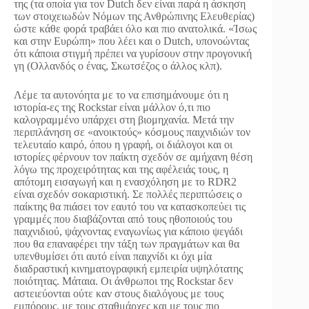
της (τα οποία για τον Dutch δεν είναι παρά η άσκηση
των στοιχειωδών Νόμων της Ανθρώπινης Ελευθερίας)
ώστε κάθε φορά τραβάει όλο και πιο ανατολικά. «Ίσως
και στην Ευρώπη» που λέει και ο Dutch, υπονοώντας
ότι κάποια στιγμή πρέπει να γυρίσουν στην προγονική
γη (Ολλανδός ο ένας, Σκωτσέζος ο άλλος κλπ).
Λέμε τα αυτονόητα με το να επισημάνουμε ότι η
ιστορία-ες της Rockstar είναι μάλλον ό,τι πιο
καλογραμμένο υπάρχει στη βιομηχανία. Μετά την
περιπλάνηση σε «ανοικτούς» κόσμους παιχνιδιών τον
τελευταίο καιρό, όπου η γραφή, οι διάλογοι και οι
ιστορίες φέρνουν τον παίκτη σχεδόν σε αμήχανη θέση
λόγω της προχειρότητας και της αφέλειάς τους, η
απότομη εισαγωγή και η ενασχόληση με το RDR2
είναι σχεδόν σοκαριστική. Σε πολλές περιπτώσεις ο
παίκτης θα πιάσει τον εαυτό του να κατασκοπεύει τις
γραμμές που διαβάζονται από τους ηθοποιούς του
παιχνιδιού, ψάχνοντας εναγωνίως για κάποιο ψεγάδι
που θα επαναφέρει την τάξη των πραγμάτων και θα
υπενθυμίσει ότι αυτό είναι παιχνίδι κι όχι μία
διαδραστική κινηματογραφική εμπειρία υψηλότατης
ποιότητας. Μάταια. Οι άνθρωποι της Rockstar δεν
αστειεύονται ούτε καν στους διαλόγους με τους
εμπόρους, με τους σταθμάρχες και με τους πιο