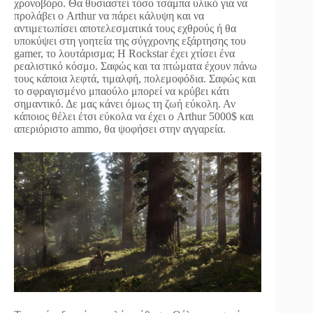
χρονοβόρο. Θα θυσιαστεί τόσο τσάμπα υλικό για να
προλάβει ο Arthur να πάρει κάλυψη και να
αντιμετωπίσει αποτελεσματικά τους εχθρούς ή θα
υποκύψει στη γοητεία της σύγχρονης εξάρτησης του
gamer, το λουτάρισμα; Η Rockstar έχει χτίσει ένα
ρεαλιστικό κόσμο. Σαφώς και τα πτώματα έχουν πάνω
τους κάποια λεφτά, τιμαλφή, πολεμοφόδια. Σαφώς και
το σφραγισμένο μπαούλο μπορεί να κρύβει κάτι
σημαντικό. Δε μας κάνει όμως τη ζωή εύκολη. Αν
κάποιος θέλει έτσι εύκολα να έχει ο Arthur 5000$ και
απεριόριστο ammo, θα ψοφήσει στην αγγαρεία.