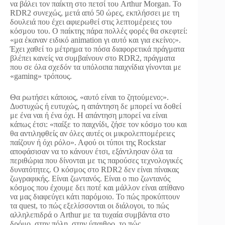
να βάλει τον παίκτη στο πετσί του Arthur Morgan. Το
RDR2 συνεχώς, μετά από 50 ώρες, εκπλήσσει με τη
δουλειά που έχει αφιερωθεί στις λεπτομέρειες του
κόσμου του. Ο παίκτης πάρα πολλές φορές θα σκεφτεί:
«μα έκαναν ειδικό animation γι αυτό και για εκείνο;».
Έχει χαθεί το μέτρημα το πόσα διαφορετικά πράγματα
βλέπει κανείς να συμβαίνουν στο RDR2, πράγματα
που σε όλα σχεδόν τα υπόλοιπα παιχνίδια γίνονται με
«gaming» τρόπους.
Θα ρωτήσει κάποιος, «αυτό είναι το ζητούμενο;».
Δυστυχώς ή ευτυχώς, η απάντηση δε μπορεί να δοθεί
με ένα ναι ή ένα όχι. Η απάντηση μπορεί να είναι
κάπως έτσι: «παίξε το παιχνίδι, ζήσε τον κόσμο του και
θα αντιληφθείς αν όλες αυτές οι μικρολεπτομέρειες
παίζουν ή όχι ρόλο». Αφού οι τύποι της Rockstar
αποφάσισαν να το κάνουν έτσι, εξάντλησαν όλα τα
περιθώρια που δίνονται με τις παρούσες τεχνολογικές
δυνατότητες. Ο κόσμος στο RDR2 δεν είναι πίνακας
ζωγραφικής. Είναι ζωντανός. Είναι ο πιο ζωντανός
κόσμος που έχουμε δει ποτέ και μάλλον είναι απίθανο
να μας διαφεύγει κάτι παρόμοιο. Το πώς προκύπτουν
τα quest, το πώς εξελίσσονται οι διάλογοι, το πώς
αλληλεπιδρά ο Arthur με τα τυχαία συμβάντα στο
δρόμο, στην πόλη, στην ύπαιθρο, το πώς