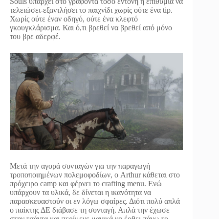
Souls υπάρχει στο γράφοντα τόσο έντονη η επιθυμία να
τελειώσει-εξαντλήσει το παιχνίδι χωρίς ούτε ένα tip.
Χωρίς ούτε έναν οδηγό, ούτε ένα κλεφτό
γκουγκλάρισμα. Και ό,τι βρεθεί να βρεθεί από μόνο
του βρε αδερφέ.
Μετά την αγορά συνταγών για την παραγωγή
τροποποιημένων πολεμοφοδίων, ο Arthur κάθεται στο
πρόχειρο camp και φέρνει το crafting menu. Ενώ
υπάρχουν τα υλικά, δε δίνεται η ικανότητα να
παρασκευαστούν οι εν λόγω σφαίρες. Διότι πολύ απλά
ο παίκτης ΔΕ διάβασε τη συνταγή. Απλά την έχωσε
στην τσάντα και περίμενε μαγικά να έρθει πάνω το