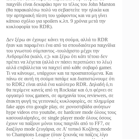
παιχνίδι είναι δεκαράκι πριν το τέλος του John Marston
(θα παρακαλέσω πολύ να σεβαστείτε την ηλικία και
την αρτηριακή πίεση του γράφοντος και να μη γίνει
κάποιο σχόλιο για spoilers κ.λπ. 9 χρόνια μετά την
κυκλοφορία του RDR).
Δεν ξέρω αν έχουμε κάνει τη σούμα, αλλά το RDR
ήταν και παραμένει ένα από τα σπουδαιότερα παιχνίδια
του γνωστού σύμπαντος -τουλάχιστο μέχρι την
Ανδρομέδα (καλό, ε;)- και ξέρω ότι κάτι τέτοιο δεν
πρέπει να λέγεται (αλλά εν πάσει περιπτώσει το λέω)
αλλά επιβάλλεται να παιχτεί από κάθε σοβαρό gamer.
Τι να κάνουμε, υπάρχουν και τα προαπαιτούμενα. Και
πάνω σε αυτή τη σούμα πατάμε και διαπιστώνουμε ότι
το RDR2 είναι απλά ένα καλύτερο RDR. Δηλαδή ό,τι
θα περίμενε κανείς από τη Rockstar και ό,τι φέρνει σε
οργασμό τους gamers, σε αμηχανία τους reviewers, σε
άτακτη φυγή τις γειτονικές κυκλοφορίες, σε πλημμύρα
fake apps στο google play, σε χιονοστιβάδα ανόητων
hype videos στο youtube, σε hardcore mode όλους τους
κασουαλιάρηδες, σε single player mode όλους όσους
έχουν να παίξουν μόνοι τους παιχνίδι από το FF7, σε
διαζύγιο mode ζευγάρια, σε Α’ τοπικό Κοζάνης mode
το Champions League (όταν ξεκινάς να παίζεις λίγο