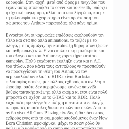
κορυφαία. Στην αρχή, μετά από ώρες με παιχνίδια που
έχουν αυτοματοποιήσει το cover και το stealth, υπάρχει
η σχετική παγωμάρα, αλλά μετά από λίγη ώρα, και με
τη φιλοσοφία «το χειριστήριο είναι προέκταση του
σώματος του Arthur» παραπόδας, όλα πάνε πρίμα.
Εννοείται ότι οι κορυφαίες επιδόσεις ακολουθούν τον
τίτλο και στα πιο απλά animations, το ταξίδι με το
άλογο, με τις άμαξες, την καταδίωξη θηραμάτων (ζώων
και ανθρώπων) κτλ. Είναι εκπληκτική η απόκριση και
του αλόγου και του Arthur ως χαρακτήρα κατά το
gameplay. Πολύ ευχάριστη έκπληξη είναι και η A.I.
του τίτλου, που κάνει τους αντιπάλους να προσπαθούν
να προσεγγίσουν τη θέση του Arthur, να τον
περικυκλώσουν κλπ. Το RDR2 είναι Rockstar
φιλοσοφίας σαφώς, με πολλούς εχθρούς και ανελέητο
shooting, οπότε δεν περιμένουμε κανένα παιχνίδι
βαθιάς τακτικής σκέψης, αλλά ακόμα κι έτσι είναι πολύ
μπροστά σε σχέση με το GTA5 και το RDR. Πολύ
ευχάριστη προσέγγιση επίσης η δυνατότατα επιλογής
σε αρκετές αποστολές διαφορετικών τακτικών. Από το
αν θα γίνει All Guns Blazing είσοδος ή θα πάει στους
εχθρούς ένας από τη συμμορία υποδυόμενος έναν New
Born Christian ιεροκήρυκα, μέχρι το ποιον ρόλο θα
παίξει μία κοπέλα από το camp για να αποσπάσει την