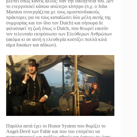
βλέπει όπως κανείς άλλος: σαν την οικογένειά του. Δεν
το ενεργοποιεί κάποιο ανώτερο κίνητρο (π.χ. ο John
Marston συνεργάζεται με τους ομοσπονδιακούς
πράκτορες για να τους καταδώσει δύο μέλη αυτής της
συμμορίας και τον ίδιο τον Dutch) και σίγουρα δε
φιλοσοφεί τη ζωή όπως ο Dutch, που θεωρεί εαυτόν
τον τελευταίο εκπρόσωπο των Ελεύθερων Ανθρώπων
(ακόμα κι αν αυτή η ελευθερία κοστίζει πολλά κιλά
αίμα δικαίων και αδίκων).
Παρόλα αυτά έχει το Honor System που θυμίζει το
Angel-Devil των Fable και που του επιτρέπει να
πραγματοποιεί και πράξεις ηθικές και έντιμες σε έναν