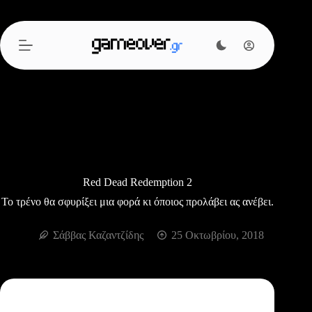
Μετάβαση
στο
περιεχόμενο
Red Dead Redemption 2
Το τρένο θα σφυρίξει μια φορά κι όποιος προλάβει ας ανέβει.
Σάββας Καζαντζίδης
25 Οκτωβρίου, 2018