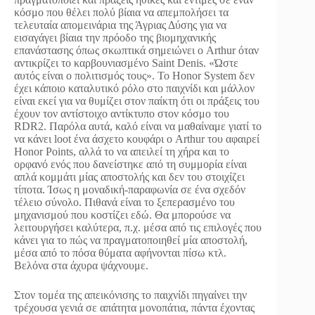
κόσμο που θέλει πολύ βίαια να απεμπολήσει τα
τελευταία απομεινάρια της Άγριας Δύσης για να
εισαγάγει βίαια την πρόοδο της βιομηχανικής
επανάστασης όπως σκωπτικά σημειώνει ο Arthur όταν
αντικρίζει το καρβουνιασμένο Saint Denis. «Ώστε
αυτός είναι ο πολιτισμός τους». Το Honor System δεν
έχει κάποιο καταλυτικό ρόλο στο παιχνίδι και μάλλον
είναι εκεί για να θυμίζει στον παίκτη ότι οι πράξεις του
έχουν τον αντίστοιχο αντίκτυπο στον κόσμο του
RDR2. Παρόλα αυτά, καλό είναι να μαθαίναμε γιατί το
να κάνει loot ένα άσχετο κουφάρι ο Arthur του αφαιρεί
Honor Points, αλλά το να απειλεί τη χήρα και το
ορφανό ενός που δανείστηκε από τη συμμορία είναι
απλά κομμάτι μίας αποστολής και δεν του στοιχίζει
τίποτα. Ίσως η μοναδική-παραφωνία σε ένα σχεδόν
τέλειο σύνολο. Πιθανά είναι το ξεπερασμένο του
μηχανισμού που κοστίζει εδώ. Θα μπορούσε να
λειτουργήσει καλύτερα, π.χ. μέσα από τις επιλογές που
κάνει για το πώς να πραγματοποιηθεί μία αποστολή,
μέσα από το πόσα θύματα αφήνονται πίσω κτλ.
Βελόνα στα άχυρα ψάχνουμε.
Στον τομέα της απεικόνισης το παιχνίδι πηγαίνει την
τρέχουσα γενιά σε απάτητα μονοπάτια, πάντα έχοντας