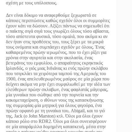
σχέση με τους υπόλοιπους.
Δεν είναι δόκιμο να αναφερθούμε ξεχωριστά σε
κάποιες περιπτώσεις καθώς σχεδόν όλοι οι συμμορίτες
έχουν κάτι να δώσουν. Αξίζει πάντως να σημειωθεί ότι
ο παίκτης σιγά σιγά τους γνωρίζει όλους τόσο αβίαστα,
τόσο απίστευτα φυσικά, τόσο ομαλά, που ακόμα κι αν
δεν ήταν στις προθέσεις του, τους ξέρει με τα μικρά
τους ονόματα και συμπάσχει σχεδόν με όλους. Ένας
καθαιρεμένος πρώην ιερωμένος, που το έχει ρίξει για
χρόνια στην αγυρτεία και στην ακολασία, ένας
βετεράνος του εμφυλίου, ο απαραίτητος εκρηκτικός
Ιρλανδός, ο γιός μιας Ινδιάνας κι ενός πρώην σκλάβου
που τσιγκλάει τα χειρότερα ταμπού της Αμερικής του
1900, ένας απελευθερωμένος μαύρος σε μία χώρα που
δείχνει ακόμα να μην έχει συμφιλιωθεί με την ιδέα των
ελεύθερων πρώην σκλαβων, ένας φαφλατάς μάγειρας,
μία γυναίκα που σώθηκε από την πορνεία και την
κακομεταχείριση, ο ιθύνων νους της κατασκήνωσης
της συμμορίας-μία μητρική για όλους φιγούρα, ένα
πρώην ορφανό με τη γυναίκα του, Abigail, και το γιό
της, Jack (ο John Marston) κτλ. Όλοι μα όλοι έχουν
κάποιο ρόλο στο RDR2. Όλοι μα όλοι συνεισφέρουν
σε μία απαράμιλλα δομημένη κατασκευή, μέσα στην
οποία ο παίκτης νιώθει οργανικό κομμάτι αυτής της