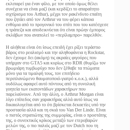
εκλιπαρεί για έναν φίλο, με τον οποίο όμως θέλει
συνέχεια να είναι μαζί (και κερδίζει το απαραίτητο
σιχτίρισμα του Arthur), μέχρι τον ρακένδυτο επαίτη
που ζητάει από τον Arthrur να του φέρει κάποια
ενθύμια από το προγονικό του σπίτι που του κατέσχεσε
η τράπεζα και αποδεικνύεται ότι είναι πρώην έμπορος
σκλάβων που αναπολεί το «περίλαμπρο» παρελθόν.
Η αλήθεια είναι ότι ίσως επειδή έχει ρίξει τεράστιο
βάρος στο ρεαλισμό και την αληθοφάνεια η Rockstar,
δεν έχουμε δει (ακόμη) τις ακραίες φιγούρες που
υπήρχαν στο GTA5 και κυρίως στο RDR (θυμίζω τον
βρωμιάρη τυμβωρύχο που δεν ξέθαβε τα πτώματα
μόνο για τα τιμαλφή τους, τον επιτήδειο
περιπλανώμενο θαυματοποιό-γιατρό κ.ο.κ.), αλλά
ουδόλως αφαιρεί αυτό πόντους από τη συνολική
γοητεία των εκατοντάδων χαρακτήρων που
παρελαύνουν. Από την άλλη, ο Arthrur Morgan είναι
λίγο επίπεδος σαν χαρακτήρας αλλά αυτό ίσως να
δικαιολογείται από το ότι βρίσκεται δεκαετίες υπό την
προστασία αλλά και τη σκιά του Van Der Linde. Είναι
ο πιστός στρατιώτης της συμμορίας, είναι ο προστάτης
της, ο συνεκτικός κρίκος μεταξύ των ετεροβαρών
μελών της, ο πιο παλιός μαζί με τον Dutch που τη