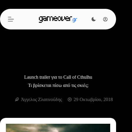
Μετάβαση
στο
περιεχόμενο
Launch trailer για το Call of Cthulhu
Τι βρίσκεται πίσω από τις σκιές;
Άγγελος Ζλατινούδης
29 Οκτωβρίου, 2018