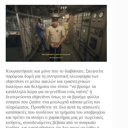
Κουραστήκατε και μόνο που το διαβάσατε; Σκεφτείτε
παρόμοια δομή για τη συντριπτική πλειοψηφία των
objectives εν μέσω αφελών και ερασιτεχνικών
διαλόγων και θελήματα του τύπου “να βρούμε τα
κατάλληλα δώρα για τα γενέθλια ενός ναύτη” ή
δευτερεύοντα objectives όπως το να βρούμε φύλλα
τσαγιού που ζητάνε στα μουλωχτά κάποια μέλη του
πληρώματος. Προσθέστε σε όλα αυτά τις απανωτές
καταπακτές που συνδέουν τα τμήματα του υποβρυχίου
και πρέπει να ανοίγει ο χαρακτήρας μας με νωχελικές
κινήσεις, συνοδευόμενες βέβαια από το αναγκαίο
loading, και καταλαβαίνετε ότι δεν αργεί να έρθει η