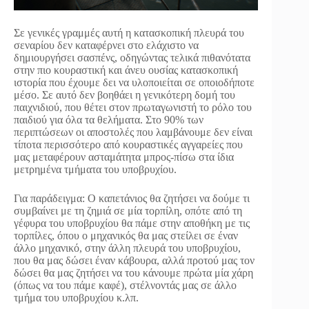
Σε γενικές γραμμές αυτή η κατασκοπική πλευρά του
σεναρίου δεν καταφέρνει στο ελάχιστο να
δημιουργήσει σασπένς, οδηγώντας τελικά πιθανότατα
στην πιο κουραστική και άνευ ουσίας κατασκοπική
ιστορία που έχουμε δει να υλοποιείται σε οποιοδήποτε
μέσο. Σε αυτό δεν βοηθάει η γενικότερη δομή του
παιχνιδιού, που θέτει στον πρωταγωνιστή το ρόλο του
παιδιού για όλα τα θελήματα. Στο 90% των
περιπτώσεων οι αποστολές που λαμβάνουμε δεν είναι
τίποτα περισσότερο από κουραστικές αγγαρείες που
μας μεταφέρουν ασταμάτητα μπρος-πίσω στα ίδια
μετρημένα τμήματα του υποβρυχίου.
Για παράδειγμα: Ο καπετάνιος θα ζητήσει να δούμε τι
συμβαίνει με τη ζημιά σε μία τορπίλη, οπότε από τη
γέφυρα του υποβρυχίου θα πάμε στην αποθήκη με τις
τορπίλες, όπου ο μηχανικός θα μας στείλει σε έναν
άλλο μηχανικό, στην άλλη πλευρά του υποβρυχίου,
που θα μας δώσει έναν κάβουρα, αλλά προτού μας τον
δώσει θα μας ζητήσει να του κάνουμε πρώτα μία χάρη
(όπως να του πάμε καφέ), στέλνοντάς μας σε άλλο
τμήμα του υποβρυχίου κ.λπ.