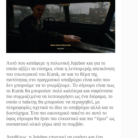
Αυτό που κατάφερε η πολωνική Jujubee και για το
οποίο αξίζει τα εύσημα, είναι η λεπτομερής απεικόνιση
του εσωτερικού του Kursk, αν και το θέμα της
πιστότητας στο πραγματικό υποβρύχιο είναι κάτι που
δεν μπορούμε να το γνωρίζουμε. Το σίγουρο είναι πως
το Kursk θα μπορούσε πολύ καλύτερα και σαφέστατα
πιο συμμαζεμένα να λειτουργήσει ως ένα διόραμα, το
οποίο ο παίκτης θα μπορούσε να περιηγηθεί, με
πληροφορίες σχετικά το ίδιο το υποβρύχιο αλλά και το
δυστύχημα. Ένα πιο οικονομικό πακέτο σε αυτό το
ύφος σίγουρα θα ήταν πιο ελκυστικό και πιο “τίμιο” ως
ουσιαστικό υλικό γύρω από το συμβάν.
Αντιθέτως, η Jujubee επιχειρεί να εισάγει και ένα