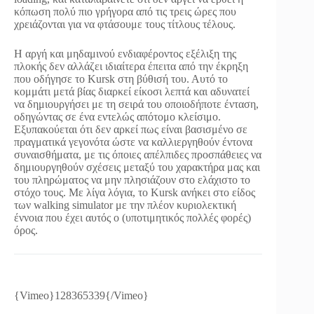
κόπωση πολύ πιο γρήγορα από τις τρεις ώρες που
χρειάζονται για να φτάσουμε τους τίτλους τέλους.
Η αργή και μηδαμινού ενδιαφέροντος εξέλιξη της
πλοκής δεν αλλάζει ιδιαίτερα έπειτα από την έκρηξη
που οδήγησε το Kursk στη βύθισή του. Αυτό το
κομμάτι μετά βίας διαρκεί είκοσι λεπτά και αδυνατεί
να δημιουργήσει με τη σειρά του οποιοδήποτε ένταση,
οδηγώντας σε ένα εντελώς απότομο κλείσιμο.
Εξυπακούεται ότι δεν αρκεί πως είναι βασισμένο σε
πραγματικά γεγονότα ώστε να καλλιεργηθούν έντονα
συναισθήματα, με τις όποιες απέλπιδες προσπάθειες να
δημιουργηθούν σχέσεις μεταξύ του χαρακτήρα μας και
του πληρώματος να μην πλησιάζουν στο ελάχιστο το
στόχο τους. Με λίγα λόγια, το Kursk ανήκει στο είδος
των walking simulator με την πλέον κυριολεκτική
έννοια που έχει αυτός ο (υποτιμητικός πολλές φορές)
όρος.
{Vimeo}128365339{/Vimeo}