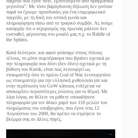
παιχνίδι που έγινε ποτέ, εμπνευσμένο από πραγματικά
γεγονότα”. Με τόσο βαρύγδουπη δήλωση δεν γινόταν
παρά να έχουμε προσδοκίες για ένα επιμορφωτικό
παιχνίδι, με τη δική του οπτική γωνία και
πληροφόρηση πίσω από το τραγικό συμβάν. Ας πούμε
καταρχήν ότι ο ισχυρισμός της πρωτιάς μάλλον δεν
ευσταθεί, φέρνοντας στο μυαλό μας π.χ. το Riddle of
the Sphinx.
Κατά δεύτερον, και αφού φτάσαμε στους τίτλους
τέλους, το μόνο συμπέρασμα που βγαίνει σχετικά με
την πληροφορία που δίνει (δεν δίνει) σχετικά με τη
βύθιση του Kursk, είναι πως λειτουργεί ως
ντοκιμαντέρ όσο το πρώτο God of War λειτουργούσε
ως ντοκιμαντέρ για την ελληνική μυθολογία (αν και
στην περίπτωση του GoW κάποιος ενδέχεται να
αποκομίσει περισσότερες γνώσεις για το θέμα). Με
λίγα λόγια, αν θέλετε να μάθετε οποιαδήποτε
πληροφορία για τον άδικο χαμό των 118 μελών του
πληρώματος του υποβρυχίου, που έγινε στις 12
Αυγούστου του 2000, θα πρέπει να στρέψετε το
βλέμμα σας σε άλλες πηγές.