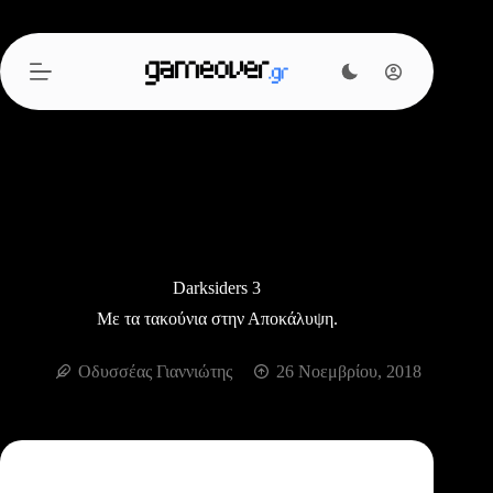
Μετάβαση
στο
περιεχόμενο
Darksiders 3
Με τα τακούνια στην Αποκάλυψη.
Οδυσσέας Γιαννιώτης
26 Νοεμβρίου, 2018