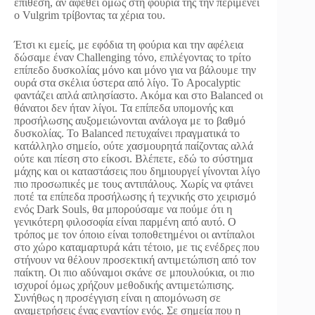
επίθεση, αν αφεθεί όμως στη φούρια της την περιμένει
ο Vulgrim τρίβοντας τα χέρια του.
Έτσι κι εμείς, με εφόδια τη φούρια και την αφέλεια
δώσαμε έναν Challenging τόνο, επιλέγοντας το τρίτο
επίπεδο δυσκολίας μόνο και μόνο για να βάλουμε την
ουρά στα σκέλια ύστερα από λίγο. Το Apocalyptic
φαντάζει απλά απλησίαστο. Ακόμα και στο Balanced οι
θάνατοι δεν ήταν λίγοι. Τα επίπεδα υπομονής και
προσήλωσης αυξομειώνονται ανάλογα με το βαθμό
δυσκολίας. Το Balanced πετυχαίνει πραγματικά το
κατάλληλο σημείο, ούτε χασμουρητά παίζοντας αλλά
ούτε και πίεση στο είκοσι. Βλέπετε, εδώ το σύστημα
μάχης και οι καταστάσεις που δημιουργεί γίνονται λίγο
πιο προσωπικές με τους αντιπάλους. Χωρίς να φτάνει
ποτέ τα επίπεδα προσήλωσης ή τεχνικής στο χειρισμό
ενός Dark Souls, θα μπορούσαμε να πούμε ότι η
γενικότερη φιλοσοφία είναι παρμένη από αυτό. Ο
τρόπος με τον όποιο είναι τοποθετημένοι οι αντίπαλοι
στο χώρο καταμαρτυρά κάτι τέτοιο, με τις ενέδρες που
στήνουν να θέλουν προσεκτική αντιμετώπιση από τον
παίκτη. Οι πιο αδύναμοι σκάνε σε μπουλούκια, οι πιο
ισχυροί όμως χρήζουν μεθοδικής αντιμετώπισης.
Συνήθως η προσέγγιση είναι η απομόνωση σε
αναμετρήσεις ένας εναντίον ενός. Σε σημεία που η