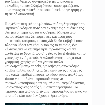
του Chris Valesco συντροφεύει με απόκοσμες
μελωδίες και κατάλληλη ένταση όπου χρειάζεται,
κρατώντας το επίπεδο του soundtrack σε γνώριμη για
τη σειρά ακουστική.
Η σχεδιαστική φιλοσοφία πίσω από τη δημιουργία του
ψηφιακού κόσμου ποτέ δεν έκρυψε τις διαθέσεις της
στη μέχρι τώρα πορεία της σειράς. Μακριά από
φωτορεαλιστικές λεπτομέρειες και ανοιχτούς
πιστευτούς κόσμους, το παιχνίδι δε θα φοβηθεί ούτε
τώρα να θέσει τον κόσμο του ως το πλαίσιο, ένα
κέλυφος για να εξυπηρετήσει πρωτίστως και να
αναδείξει τα δυνατά του σημεία: το level design και το
gameplay εντός αυτού. Ακολουθώντας μια σχετικά
γραμμική -χωρίς ποτέ να γίνεται τυφλά
καθοδηγούμενη- πορεία, η πλοήγηση στον κόσμο
κρύβει πολλές εκπλήξεις. Δεν είναι λίγες οι στιγμές
που απλά περιδιαβαίνουμε το χώρο χωρίς απολύτως
τίποτα να συμβαίνει, προσπαθώντας να
αποκωδικοποιήσουμε τα σημάδια του περιβάλλοντος,
βρίσκοντας νέες οδούς ή μυστικά περάσματα. Τα
περισσότερα από αυτά είναι μη προσπελάσιμα μιας και
απαιτούν κάτι που δεν έχουμε βρει ακόμα.