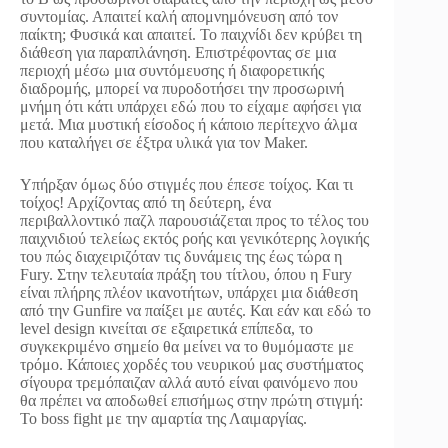
συντομίας. Απαιτεί καλή απομνημόνευση από τον
παίκτη; Φυσικά και απαιτεί. Το παιχνίδι δεν κρύβει τη
διάθεση για παραπλάνηση. Επιστρέφοντας σε μια
περιοχή μέσω μια συντόμευσης ή διαφορετικής
διαδρομής, μπορεί να πυροδοτήσει την προσωρινή
μνήμη ότι κάτι υπάρχει εδώ που το είχαμε αφήσει για
μετά. Μια μυστική είσοδος ή κάποιο περίτεχνο άλμα
που καταλήγει σε έξτρα υλικά για τον Maker.
Υπήρξαν όμως δύο στιγμές που έπεσε τοίχος. Και τι
τοίχος! Αρχίζοντας από τη δεύτερη, ένα
περιβαλλοντικό παζλ παρουσιάζεται προς το τέλος του
παιχνιδιού τελείως εκτός ροής και γενικότερης λογικής
του πώς διαχειριζόταν τις δυνάμεις της έως τώρα η
Fury. Στην τελευταία πράξη του τίτλου, όπου η Fury
είναι πλήρης πλέον ικανοτήτων, υπάρχει μια διάθεση
από την Gunfire να παίξει με αυτές. Και εάν και εδώ το
level design κινείται σε εξαιρετικά επίπεδα, το
συγκεκριμένο σημείο θα μείνει να το θυμόμαστε με
τρόμο. Κάποιες χορδές του νευρικού μας συστήματος
σίγουρα τρεμόπαιζαν αλλά αυτό είναι φαινόμενο που
θα πρέπει να αποδωθεί επισήμως στην πρώτη στιγμή:
Το boss fight με την αμαρτία της Λαιμαργίας.