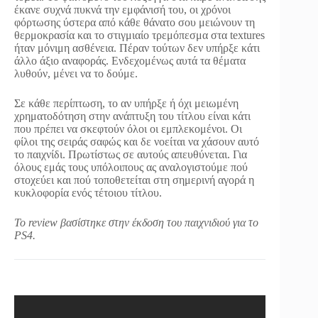
έκανε συχνά πυκνά την εμφάνισή του, οι χρόνοι
φόρτωσης ύστερα από κάθε θάνατο σου μειώνουν τη
θερμοκρασία και το στιγμιαίο τρεμόπεσμα στα textures
ήταν μόνιμη ασθένεια. Πέραν τούτων δεν υπήρξε κάτι
άλλο άξιο αναφοράς. Ενδεχομένως αυτά τα θέματα
λυθούν, μένει να το δούμε.
Σε κάθε περίπτωση, το αν υπήρξε ή όχι μειωμένη
χρηματοδότηση στην ανάπτυξη του τίτλου είναι κάτι
που πρέπει να σκεφτούν όλοι οι εμπλεκομένοι. Οι
φίλοι της σειράς σαφώς και δε νοείται να χάσουν αυτό
το παιχνίδι. Πρωτίστως σε αυτούς απευθύνεται. Για
όλους εμάς τους υπόλοιπους ας αναλογιστούμε πού
στοχεύει και πού τοποθετείται στη σημερινή αγορά η
κυκλοφορία ενός τέτοιου τίτλου.
To review βασίστηκε στην έκδοση του παιχνιδιού για το
PS4.