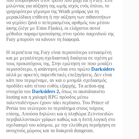
που υποβοηθούν στον τρόπο που μάχεται η Fury. Είτε
μιλώντας για αύξηση της ωμής ισχύς ενός όπλου, το
γρηγορότερο γέμισμα της Wrath μπάρας για τη
μερακλίδικη επίθεση ή την αύξηση των πιθανοτήτων
να γεμίσει ξανά ο πεπερασμένος αριθμός του μέσου
ίασης (λέγε με Estus Flasks), οι ελάχιστοι αυτοί
μέθοδοι παραμετροποίησης στνο τρόπο παιχνιδιού της
Fury μπορούν να κάνουν τη διαφορά.
Η περιπέτεια της Fury είναι περισσότερο εστιασμένη
και με μεγαλύτερη σχεδιαστική διαύγεια σε σχέση με
τους προκατόχους της. Στην ερώτηση σε ποιο μοιάζει
περισσότερο, η απάντηση είναι στο πρώτο
Darksiders
αλλά με αρκετές παρενθετικές επεξηγήσεις. Δεν είναι
κάτι που περιμέναμε, αν και ο μινιμάλ σχεδιασμός
προδίδει κάτι τέτοιο ευθύς εξαρχής. Τα action-rpg
στοιχεία του
Darksiders 2
,
όπως το ακατάπαυστο
looting και η χαλαρή RPG πρόοδος μέσω
ταλεντοδέντρων έχουν πάει περίπατο. Του Prince of
Persia του νεώτερου το περπάτημα στους τοίχους
επίσης. Απούσα δηλώνει και η πληθώρα Ζελντοειδών
περιβαλλοντικών γρίφων καθώς και η διττή λογική στο
σχεδιασμό του κόσμου, με την ελεύθερη περιήγηση σε
ανοιχτούς χώρους και τα διακριτά dungeons.