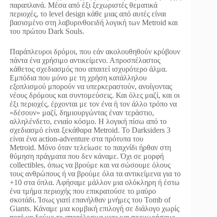
παραπλανά. Μέσα από έξι ξεχωριστές θεματικά
περιοχές, το level design κάθε μιας από αυτές είναι
βασισμένο στη λαβυρινθοειδή λογική των Metroid και
του πρώτου Dark Souls.
Παράπλευροι δρόμοι, που εάν ακολουθηθούν κρύβουν
πάντα ένα χρήσιμο αντικείμενο. Απροσπέλαστος
κάθετος σχεδιασμός που απαιτεί ισχυρότερο άλμα.
Εμπόδια που μόνο με τη χρήση κατάλληλου
εξοπλισμού μπορούν να υπερκεραστούν, ανοίγοντας
νέους δρόμους και συντομεύσεις. Και όλες μαζί, και οι
έξι περιοχές, έρχονται με τον ένα ή τον άλλο τρόπο να
«δέσουν» μαζί, δημιουργώντας έναν τεράστιο,
αλληλένδετο, ενιαίο κόσμο. Η λογική πίσω από το
σχεδιασμό είναι ξεκάθαρα Metroid. Το Darksiders 3
είναι ένα action-adventure στα πρότυπα του
Metroid. Μόνο όταν τελείωσε το παιχνίδι ήρθαν στη
θύμηση πράγματα που δεν κάναμε. Όχι σε μορφή
collectibles, όπως να βρούμε και να σώσουμε όλους
τους ανθρώπους ή να βρούμε όλα τα αντικείμενα για το
+10 στα όπλα. Αφήσαμε μάλλον μια ολόκληρη ή έστω
ένα τμήμα περιοχής που επικρατούσε το μαύρο
σκοτάδι. Ίσως γιατί επανήλθαν μνήμες του Tomb of
Giants. Κάναμε μια κομβική επιλογή σε διάλογο χωρίς