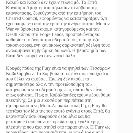
Καλού και Κακού δεν έχουν τελειωμό. Τα Επτά
Θανάσιμα Αμαρτήματα σήκωσαν το λάβαρο της
επανάστασης, ξεφεύγοντας από την επιτήρηση του
Charred Council, εφορμώντας να κατασπαράξουν ό,τι
έχει απομείνει από την έρμη την ανθρωπότητα. Με τον
War να βρίσκεται ακόμα κατηγορούμενος και τον
Death κάπου στα Forge Lands, προσπαθώντας να
καθαρίσει το όνομα του αδερφού του, η σπιρτόζα,
τακουνοφορεμένη και άκρως σαρκαστική αδελφή τους
αναλαμβάνει τη βρώμικη δουλειά. Η βλασφημία των
Επτά δεν μπορεί να συνεχιστεί άλλο.
Κρυφός πόθος της Fury είναι να ηγηθεί των Τεσσάρων
Καβαλάρηδων. Το Συμβούλιο της δίνει τις υποσχέσεις
που θέλει να ακούσει. Εκείνη δεν ακούει το
σημαντικότερο όλων, την προειδοποίηση του
κατηγορούμενου αδερφού της πως τίποτα δεν είναι
όπως φαίνεται. Πως οι Καβαλάρηδες έχουν πέσει θύμα
πλεκτάνης. Σε μια εικοσάωρη περιπέτεια στη
σμπαραλιασμένη Μετα-Αποκαλυπτική Γη, η Fury θα
τεστάρει τον ίδιο της τον εαυτό ενάντια στους Επτά, θα
κλονιστούν όσα θεωρούσε δεδομένα και θα
μετατραπεί από πιόνι σε ηρωίδα της μεγαλύτερης
πλεκτάνης που έχει στηθεί στο παρασκήνιο. Η Fury ως
χαρακτήρας, μας παρουσιάζεται με ψηλά τον αμανέ.