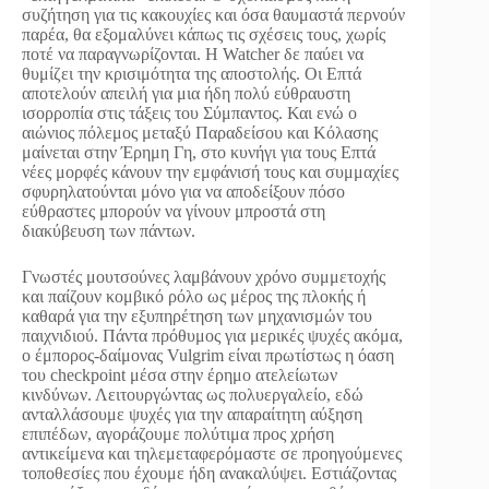
συζήτηση για τις κακουχίες και όσα θαυμαστά περνούν
παρέα, θα εξομαλύνει κάπως τις σχέσεις τους, χωρίς
ποτέ να παραγνωρίζονται. Η Watcher δε παύει να
θυμίζει την κρισιμότητα της αποστολής. Οι Επτά
αποτελούν απειλή για μια ήδη πολύ εύθραυστη
ισορροπία στις τάξεις του Σύμπαντος. Και ενώ ο
αιώνιος πόλεμος μεταξύ Παραδείσου και Κόλασης
μαίνεται στην Έρημη Γη, στο κυνήγι για τους Επτά
νέες μορφές κάνουν την εμφάνισή τους και συμμαχίες
σφυρηλατούνται μόνο για να αποδείξουν πόσο
εύθραστες μπορούν να γίνουν μπροστά στη
διακύβευση των πάντων.
Γνωστές μουτσούνες λαμβάνουν χρόνο συμμετοχής
και παίζουν κομβικό ρόλο ως μέρος της πλοκής ή
καθαρά για την εξυπηρέτηση των μηχανισμών του
παιχνιδιού. Πάντα πρόθυμος για μερικές ψυχές ακόμα,
ο έμπορος-δαίμονας Vulgrim είναι πρωτίστως η όαση
του checkpoint μέσα στην έρημο ατελείωτων
κινδύνων. Λειτουργώντας ως πολυεργαλείο, εδώ
ανταλλάσουμε ψυχές για την απαραίτητη αύξηση
επιπέδων, αγοράζουμε πολύτιμα προς χρήση
αντικείμενα και τηλεμεταφερόμαστε σε προηγούμενες
τοποθεσίες που έχουμε ήδη ανακαλύψει. Εστιάζοντας