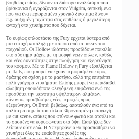
βοηθείας επίσης δίνουν τα διάφορα αναλώσιμα που
βρίσκονται ή αγοράζονται στον Vulgrim, αντικείμενα
που για ένα περιορισμένο χρονικό διάστημα δίνουν
π.χ. αυξημένη ταχύτητα στις επιθέσεις ή μεγαλύτερη
αντοχή στα χτυπήματα που δέχεται.
Το κυρίως οπλοστάσιο της Fury έρχεται ύστερα από
μια ευτυχή κατάληξη με κάποιο από τα bosses του
παιχνιδιού. Οι Hollow ιδιότητες προσδίδουν ποικιλία
στο σύστημα μάχης με τη μορφή νέων όπλων, καθώς
και νέες δυνατότητες στην πλοήγηση και εξερεύνηση
του κόσμου. Με το Flame Hollow η Fury εξοπλίζεται
με flails, που μπορεί να έχουν περιορισμένο εύρος
δράσης σε σχέση με το μαστίγιο, αλλά της επιτρέπει
πολύ γρήγορα χτυπήματα. Επίσης μπορεί να περιδιαβεί
αλώβητη οποιαδήποτε φλεγόμενη επιφάνεια ενώ της
προσθέτει την ικανότητα υψηλότερων αλμάτων,
κάνοντας προσβάσιμες νέες περιοχές προς
εξερεύνηση. Οι Επτά, βεβαίως, αποτελούν ένα από τα
καλύτερα σημεία του τίτλου. Φροντισμένη εισαγωγή
με cut-scene, ατάκες που φτύνουν φωτιά και ατσάλι και
το σασπένς να κορυφώνεται στα ύψη. Εκπλήξεις δεν
λείπουν ούτε εδώ. Η Υπερηφάνεια θα προσπαθήσει να
χτυπήσει όλες τις ευαίσθητες χορδές της
ψυχοσύνθεσης της Fury. H Λαγνεία θα παίξει με το