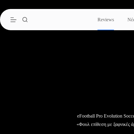
Μετάβαση
στο
περιεχόμενο
Reviews
Νέ
eFootball Pro Evolution Socc
«Φουλ επίθεση με ξαφνικές ά