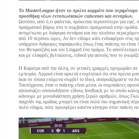
Το MasterLeague ήταν το πρώτο κομμάτι που περιμέναμε ν
προσθήκη νέων εντυπωσιακών cutscenes και σεναρίων.
Ωστόσο, από ό,τι φαίνεται, πρόκειται περισσότερο για εφέ, 
πραγματικό βάρος στο τι συμβαίνει πραγματικά στην ομάδα. 
αντιμέτωπο με διάφορα σενάρια και πιο πλούσιο περιεχόμεν
από 10 περίπου ώρες. Αν δεν είδαμε κάτι ενδιαφέρον στις π
υπάρχουν διάφορες παραφωνίες όπως ένας παίκτης να είναι 
τον Φετφατζίδη και τον Lingard ένα πράμα. Το αποτέλεσμα ε
και με ελαφρές βελτιώσεις, ειδικά για αυτούς που το γνωρίζ
Η Καριέρα από την άλλη, σε γενικές γραμμές προχωράει σε
εμπειρία. Αρχικά είναι αρκετά ενοχλητικό ότι στα πρώτα ματ
(και σε όποια επόμενα συμβεί το ίδιο), αναγκαζόμαστε να δ
Ταυτόχρονα, όταν ο παίκτης είναι μέσα, οι συμπαίκτες αρνο
απουσιάζει οποιουδήποτε είδους feedback με το οποίο καλο
κάνουμε με μονοδιάστατη χρήση ξερών αριθμών, όπως Γκολ
παιχνίδι της ομάδας μπορεί να είναι πολύ πιο σημαντική πέρα
πολύ νόημα, ούτε προσφέρει κανένα κίνητρο στον παίκτη να