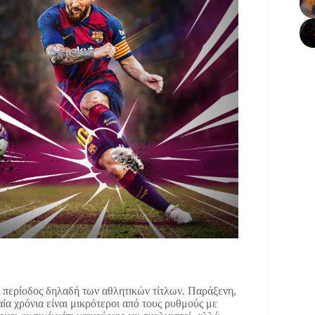
 η περίοδος δηλαδή των αθλητικών τίτλων. Παράξενη,
αία χρόνια είναι μικρότεροι από τους ρυθμούς με