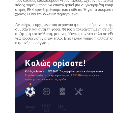
τους οποίους κυκλοφορούν νέους τίτλους. Σχεδόν πάντα υπάρ
πόσες φορές μπορεί να επαναληφθεί μια συγκεκριμένη κουβ
σειράς PES πριν ξεμείνουμε από επίθετα; Ή για τα σκόρπια
χρόνο; Ή για την έλλειψη περιεχομένου;
Αν υπήρχε copy-paste του περσινού ή του προπέρσινου κειμέ
συμβαίνει και αυτή τη φορά. Φέτος η πολυαγαπημένη σειρά γ
συζήτηση και ανάλυση, μετονομάζοντας τον νέο τίτλο σε eF
νέα προσέγγιση για τον τίτλο. Είχε τελικά νόημα η αλλαγή 
η φετινή προσέγγιση;