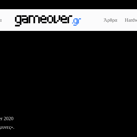
α
Άρθρα
Hardw
er 2020
μυνες».