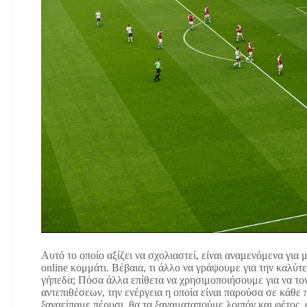
Αυτό το οποίο αξίζει να σχολιαστεί, είναι αναμενόμενα για 
online κομμάτι. Βέβαια, τι άλλο να γράψουμε για την καλύ
γήπεδα; Πόσα άλλα επίθετα να χρησιμοποιήσουμε για να τον
αντεπιθέσεων, την ενέργεια η οποία είναι παρούσα σε κάθε 
ξαναείπαμε πέρυσι, θα τα ξαναματαπούμε λοιπόν και φέτος, 