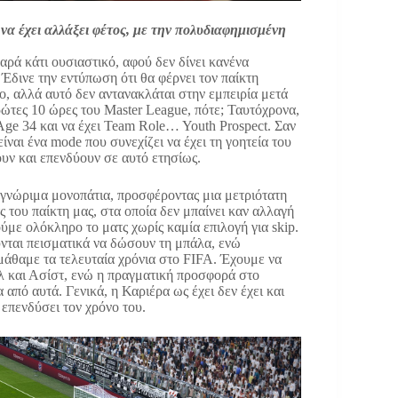
α έχει αλλάξει φέτος, με την πολυδιαφημισμένη
παρά κάτι ουσιαστικό, αφού δεν δίνει κανένα
Έδινε την εντύπωση ότι θα φέρνει τον παίκτη
ο, αλλά αυτό δεν αντανακλάται στην εμπειρία μετά
ρώτες 10 ώρες του Master League, πότε; Ταυτόχρονα,
Age 34 και να έχει Team Role… Youth Prospect. Σαν
ίναι ένα mode που συνεχίζει να έχει τη γοητεία του
ουν και επενδύουν σε αυτό ετησίως.
 γνώριμα μονοπάτια, προσφέροντας μια μετριότατη
ς του παίκτη μας, στα οποία δεν μπαίνει καν αλλαγή
ούμε ολόκληρο το ματς χωρίς καμία επιλογή για skip.
ύνται πεισματικά να δώσουν τη μπάλα, ενώ
μάθαμε τα τελευταία χρόνια στο FIFA. Έχουμε να
 και Ασίστ, ενώ η πραγματική προσφορά στο
 από αυτά. Γενικά, η Καριέρα ως έχει δεν έχει και
 επενδύσει τον χρόνο του.