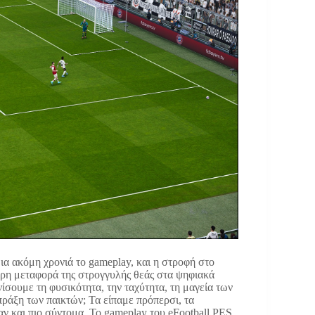
μια ακόμη χρονιά το gameplay, και η στροφή στο
τερη μεταφορά της στρογγυλής θεάς στα ψηφιακά
ίσουμε τη φυσικότητα, την ταχύτητα, τη μαγεία των
πράξη των παικτών; Τα είπαμε πρόπερσι, τα
αν και πιο σύντομα. Το gameplay του eFootball PES