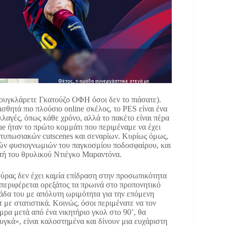
ουγκλάρετε Γκατούζο ΟΦΗ όσοι δεν το πιάσατε).
ισθητά πιο πλούσιο online σκέλος, το PES είναι ένα
λλαγές, όπως κάθε χρόνο, αλλά το πακέτο είναι πέρα
ue ήταν το πρώτο κομμάτι που περιμέναμε να έχει
ντυπωσιακών cutscenes και σεναρίων. Κυρίως όμως,
στών φυσιογνωμιών του παγκοσμίου ποδοσφαίρου, και
αυτή του θρυλικού Ντιέγκο Μαραντόνα.
ούρας δεν έχει καμία επίδραση στην προσωπικότητα
α περιφέρεται ορεξάτος τα πρωινά στο προπονητικό
μάδα του με απόλυτη ωριμότητα για την επόμενη
 με στατιστικά. Κοινώς, όσοι περιμένατε να τον
μρα μετά από ένα νικητήριο γκολ στο 90’, θα
μουγκά», είναι καλοστημένα και δίνουν μια ευχάριστη