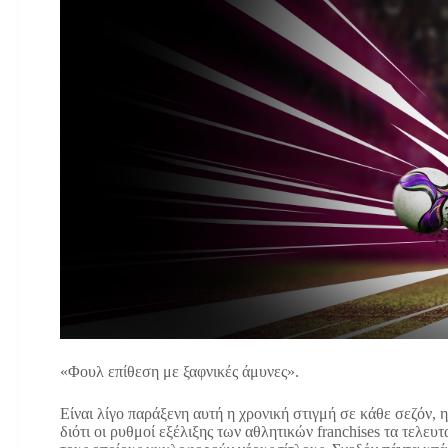
«Φουλ επίθεση με ξαφνικές άμυνες».
Είναι λίγο παράξενη αυτή η χρονική στιγμή σε κάθε σεζόν,
διότι οι ρυθμοί εξέλιξης των αθλητικών franchises τα τελευτ