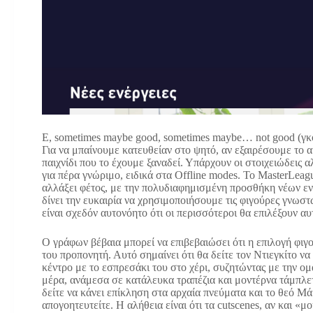
Ε, sometimes maybe good, sometimes maybe… not good (γκ
Για να μπαίνουμε κατευθείαν στο ψητό, αν εξαιρέσουμε το α
παιχνίδι που το έχουμε ξαναδεί. Υπάρχουν οι στοιχειώδεις α
για πέρα γνώριμο, ειδικά στα Offline modes. Το MasterLeag
αλλάξει φέτος, με την πολυδιαφημισμένη προσθήκη νέων ε
δίνει την ευκαιρία να χρησιμοποιήσουμε τις φιγούρες γνω
είναι σχεδόν αυτονόητο ότι οι περισσότεροι θα επιλέξουν 
Ο γράφων βέβαια μπορεί να επιβεβαιώσει ότι η επιλογή φιγ
του προπονητή. Αυτό σημαίνει ότι θα δείτε τον Ντιεγκίτο ν
κέντρο με το εσπρεσάκι του στο χέρι, συζητώντας με την ο
μέρα, ανάμεσα σε κατάλευκα τραπέζια και μοντέρνα τάμπλετ
δείτε να κάνει επίκληση στα αρχαία πνεύματα και το θεό Μά
απογοητευτείτε. Η αλήθεια είναι ότι τα cutscenes, αν και «