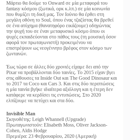
Μάρτιο θα δούμε το Onward σε μία μεταφορά του
fantasy κόσμου (ξωτικά, ορκ κ.λπ.) σε μία κοινωνία
που θυμίζει τη δική μας. Τον Ιούνιο θα έρθει στη
μεγάλη οθόνη το Soul, όπου ένας τζαζίστας θα βρεθεί
σε ένα ατύχημα (θανατηφόρο εικάζουμε) οδηγώντας
την ψυχή του σε έναν μεταφυσικό κόσμο όπου οι
ψυχές εκπαιδεύονται στο πάθος τους (τη μουσική όσον
αφορά τον πρωταγωνιστή) προκειμένου να
επιστρέψουν ως νεογέννητο βρέφος στον κόσμο των
ζωντανών.
Έως τώρα σε άλλες δύο χρονιές είχαμε δει από την
Pixar να προβάλλονται δύο ταινίες. Το 2015 είχαν βγει
στις αίθουσες τα Inside Out και The Good Dinosaur και
το 2017 τα Coco και Cars 3. Και στις δύο περιπτώσεις
η μία ταινία βγήκε ιδιαίτερα αξιόλογη και η έτερη δεν
κατάφερε να κερδίσει τις εντυπώσεις. Στο 2020
ελπίζουμε να πετύχει και στα δύο.
Invisible Man
Σκηνοθέτης: Leigh Whannell (Upgrade)
Πρωταγωνιστούν: Elisabeth Moss, Oliver Jackson-
Cohen, Aldis Hodge
Πρεμιέρα: 23 Φεβρουαρίου, 2020 (Αμερική)