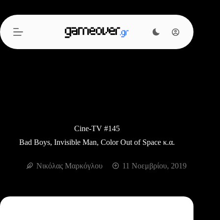
Μετάβαση
στο
περιεχόμενο
Cine-TV #145
Bad Boys, Invisible Man, Color Out of Space κ.α.
Νικόλας Μαρκόγλου
11 Νοεμβρίου, 2019