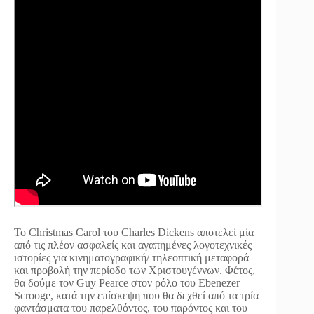
Το Christmas Carol του Charles Dickens αποτελεί μία
από τις πλέον ασφαλείς και αγαπημένες λογοτεχνικές
ιστορίες για κινηματογραφική/ τηλεοπτική μεταφορά
και προβολή την περίοδο των Χριστουγέννων. Φέτος,
θα δούμε τον Guy Pearce στον ρόλο του Ebenezer
Scrooge, κατά την επίσκεψη που θα δεχθεί από τα τρία
φαντάσματα του παρελθόντος, του παρόντος και του