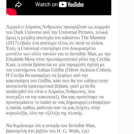
Αρχικά ο Αόρατος Άνθρωπος προοριζόταν ως κομμάτι
του Dark Universe από την Universal Pictures, τελικά
όμως η μεγάλη αποτυχία του κάκιστου The Mummy
(2017) έβαλε ένα απότομο τέλος σε αυτά τα πλάνα.
Έτσι, η Universal επιστρέφει στο δοκιμασμένο
μοντέλο των σόλο ταινιών για το Invisible Man, με την
Elisabeth Moss στον πρωταγωνιστικό ρόλο της Cecilia
Kass, η οποία βρίσκεται σε μία ταραχώδη σχέση με
τον επιστήμονα Adrian Griffin (Oliver Jackson-Cohen).
H Cecilia θα καταφέρει να ξεφύγει από την
κακοποίηση του Griffin, κάτι που θα τον ωθήσει στην
αυτοκτονία (φαινομενικά βέβαια, γιατί μετά θα
αποδειχθεί ότι είναι ο Αόρατος Άνθρωπος, που
συνεχίζει να την κακοποιεί). Θα σας προτείναμε να
προσπεράσετε το trailer αν σας δημιουργεί ενδιαφέρον
η ταινία, καθώς φαίνεται σαν να μας δείχνει, στην
κυριολεξία, όλη την εξέλιξη της πλοκής.
Να θυμίσουμε ότι η ιστορία του Invisible Man,
βασισμένη στο βιβλίο του H. G. Wells, έχει