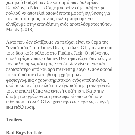
χαμηλού budget των 6 εκατομμύριων δολαρίων.
Επιπλέον, ο Nicolas Cage μπορεί να έχει πάψει προ
πολλού να αποτελεί οποιαδήποτε μορφή εγγύησης για
την ποιότητα μιας ταινίας, αλλά μπορούμε να
ελπίζουμε στην επανάληψη ενός αποτελέσματος τύπου
Mandy (2018).
Αυτό που δεν ελπίζουμε να πετύχει είναι το θέμα της
“ανάστασης” του James Dean, μέσω CGI, για έναν από
τους βασικούς ρόλους στο Finding Jack. Οι ιθύνοντες
υποστηρίζουν πως ο James Dean φαντάζει ιδανικός για
τον ρόλο, όμως κάτι μας λέει ότι δεν γίνεται για κάτι
περισσότερο από καθαρά marketing λόγο. Όσον αφορά
το κατά πόσον είναι ηθική η χρήση των
φυσιογνωμικών χαρακτηριστικών ενός αποθανόντα,
ακόμα και αν έχει δώσει την έγκρισή της η οικογένειά
του, αποτελεί θέμα για εκτενή συζήτηση. Κατά την
άποψη του γράφοντος η επαναφορά οποιουδήποτε
ηθοποιού μέσω CGI δείχνει πέρα ως πέρα ως στυγνή
εκμετάλλευση.
Trailers
Bad Boys for Life