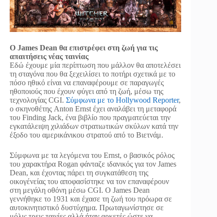
Ο James Dean θα επιστρέφει στη ζωή για τις
απαιτήσεις νέας ταινίας
Εδώ έχουμε μία περίπτωση που μάλλον θα αποτελέσει
τη σταγόνα που θα ξεχειλίσει το ποτήρι σχετικά με το
πόσο ηθικό είναι να επαναφέρουμε σε παραγωγές
ηθοποιούς που έχουν φύγει από τη ζωή, μέσω της
τεχνολογίας CGI.
Σύμφωνα με το Hollywood Reporter
,
ο σκηνοθέτης Anton Ernst έχει αναλάβει τη μεταφορά
του Finding Jack, ένα βιβλίο που πραγματεύεται την
εγκατάλειψη χιλιάδων στρατιωτικών σκύλων κατά την
έξοδο του αμερικάνικου στρατού από το Βιετνάμ.
Σύμφωνα με τα λεγόμενα του Ernst, ο βασικός ρόλος
του χαρακτήρα Rogan φάνταζε ιδανικός για τον James
Dean, και έχοντας πάρει τη συγκατάθεση της
οικογένείας του αποφασίστηκε να τον επαναφέρουν
στη μεγάλη οθόνη μέσω CGI. Ο James Dean
γεννήθηκε το 1931 και έχασε τη ζωή του πρόωρα σε
αυτοκινητιστικό δυστύχημα. Πρωταγωνίστησε σε
μόλις τρεις ταινίες αλλά ήταν αρκετές ώστε να