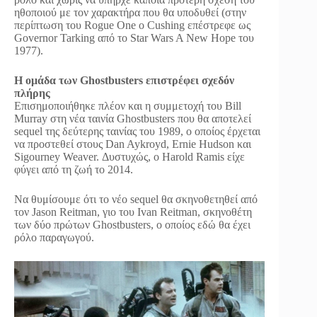
ηθοποιού με τον χαρακτήρα που θα υποδυθεί (στην
περίπτωση του Rogue One ο Cushing επέστρεφε ως
Governor Tarking από το Star Wars A New Hope του
1977).
Η ομάδα των Ghostbusters επιστρέφει σχεδόν
πλήρης
Επισημοποιήθηκε πλέον και η συμμετοχή του Bill
Murray στη νέα ταινία Ghostbusters που θα αποτελεί
sequel της δεύτερης ταινίας του 1989, ο οποίος έρχεται
να προστεθεί στους Dan Aykroyd, Ernie Hudson και
Sigourney Weaver. Δυστυχώς, ο Harold Ramis είχε
φύγει από τη ζωή το 2014.
Να θυμίσουμε ότι το νέο sequel θα σκηνοθετηθεί από
τον Jason Reitman, γιο του Ivan Reitman, σκηνοθέτη
των δύο πρώτων Ghostbusters, ο οποίος εδώ θα έχει
ρόλο παραγωγού.