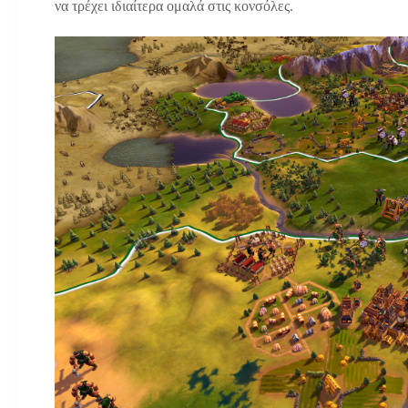
να τρέχει ιδιαίτερα ομαλά στις κονσόλες.