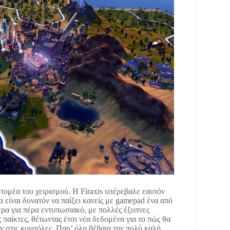
 τομέα του χειρισμού. Η Firaxis υπέρεβαλε εαυτόν
α είναι δυνατόν να παίξει κανείς με gamepad ένα από
πέρα για πέρα εντυπωσιακό, με πολλές έξυπνες
 παίκτες, θέτωντας έτσι νέα δεδομένα για το πώς θα
ν στις κονσόλες. Παρ’ όλη βέβαια την πολύ καλή