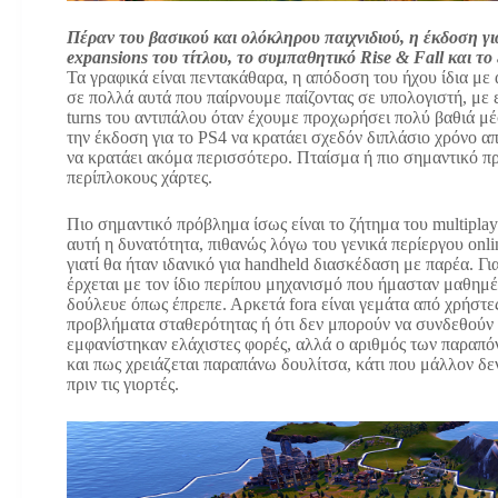
Πέραν του βασικού και ολόκληρου παιχνιδιού, η έκδοση γι
expansions του τίτλου, το συμπαθητικό Rise & Fall και τ
Τα γραφικά είναι πεντακάθαρα, η απόδοση του ήχου ίδια με 
σε πολλά αυτά που παίρνουμε παίζοντας σε υπολογιστή, με 
turns του αντιπάλου όταν έχουμε προχωρήσει πολύ βαθιά μέσ
την έκδοση για το PS4 να κρατάει σχεδόν διπλάσιο χρόνο απ
να κρατάει ακόμα περισσότερο. Πταίσμα ή πιο σημαντικό πρ
περίπλοκους χάρτες.
Πιο σημαντικό πρόβλημα ίσως είναι το ζήτημα του multiplay
αυτή η δυνατότητα, πιθανώς λόγω του γενικά περίεργου onli
γιατί θα ήταν ιδανικό για handheld διασκέδαση με παρέα. Γι
έρχεται με τον ίδιο περίπου μηχανισμό που ήμασταν μαθημέν
δούλευε όπως έπρεπε. Αρκετά fora είναι γεμάτα από χρήστες
προβλήματα σταθερότητας ή ότι δεν μπορούν να συνδεθούν γ
εμφανίστηκαν ελάχιστες φορές, αλλά ο αριθμός των παραπόν
και πως χρειάζεται παραπάνω δουλίτσα, κάτι που μάλλον δεν
πριν τις γιορτές.