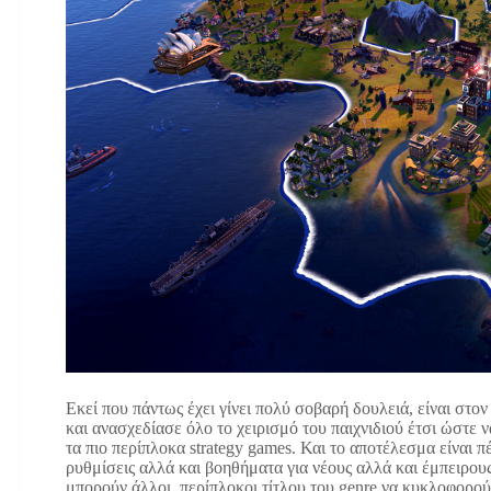
Εκεί που πάντως έχει γίνει πολύ σοβαρή δουλειά, είναι στον
και ανασχεδίασε όλο το χειρισμό του παιχνιδιού έτσι ώστε ν
τα πιο περίπλοκα strategy games. Και το αποτέλεσμα είναι 
ρυθμίσεις αλλά και βοηθήματα για νέους αλλά και έμπειρους
μπορούν άλλοι, περίπλοκοι τίτλου του genre να κυκλοφορού