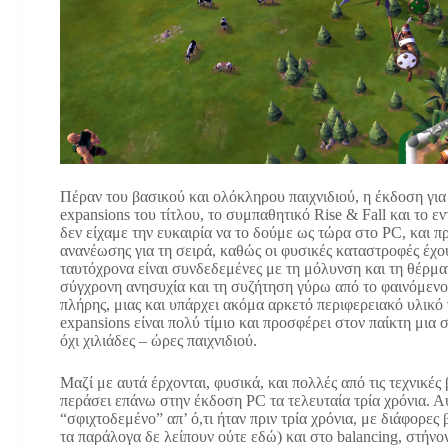
Πέραν του βασικού και ολόκληρου παιχνιδιού, η έκδοση για
expansions του τίτλου, το συμπαθητικό Rise & Fall και το 
δεν είχαμε την ευκαιρία να το δούμε ως τώρα στο PC, και πρ
ανανέωσης για τη σειρά, καθώς οι φυσικές καταστροφές έχο
ταυτόχρονα είναι συνδεδεμένες με τη μόλυνση και τη θέρμ
σύγχρονη ανησυχία και τη συζήτηση γύρω από το φαινόμενο
πλήρης, μιας και υπάρχει ακόμα αρκετό περιφερειακό υλικό 
expansions είναι πολύ τίμιο και προσφέρει στον παίκτη μια 
όχι χιλιάδες – ώρες παιχνιδιού.
Μαζί με αυτά έρχονται, φυσικά, και πολλές από τις τεχνικές
περάσει επάνω στην έκδοση PC τα τελευταία τρία χρόνια. Αυ
“σφιχτοδεμένο” απ’ ό,τι ήταν πριν τρία χρόνια, με διάφορες
τα παράλογα δε λείπουν ούτε εδώ) και στο balancing, στήνον