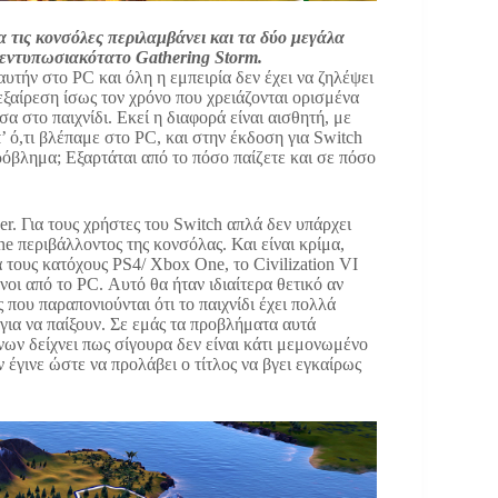
α τις κονσόλες περιλαμβάνει και τα δύο μεγάλα
ο εντυπωσιακότατο Gathering Storm.
αυτήν στο PC και όλη η εμπειρία δεν έχει να ζηλέψει
εξαίρεση ίσως τον χρόνο που χρειάζονται ορισμένα
α στο παιχνίδι. Εκεί η διαφορά είναι αισθητή, με
’ ό,τι βλέπαμε στο PC, και στην έκδοση για Switch
όβλημα; Εξαρτάται από το πόσο παίζετε και σε πόσο
er. Για τους χρήστες του Switch απλά δεν υπάρχει
ne περιβάλλοντος της κονσόλας. Και είναι κρίμα,
α τους κατόχους PS4/ Xbox One, το Civilization VI
οι από το PC. Αυτό θα ήταν ιδιαίτερα θετικό αν
 που παραπονιούνται ότι το παιχνίδι έχει πολλά
ια να παίξουν. Σε εμάς τα προβλήματα αυτά
ων δείχνει πως σίγουρα δεν είναι κάτι μεμονωμένο
 έγινε ώστε να προλάβει ο τίτλος να βγει εγκαίρως