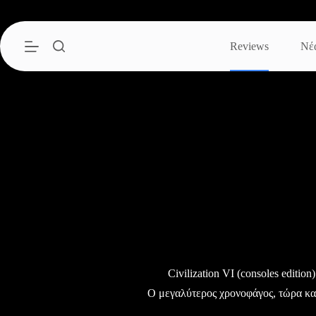
Μετάβαση
στο
περιεχόμενο
Reviews
Νέ
Civilization VI (consoles editio
Ο μεγαλύτερος χρονοφάγος, τώρα κα