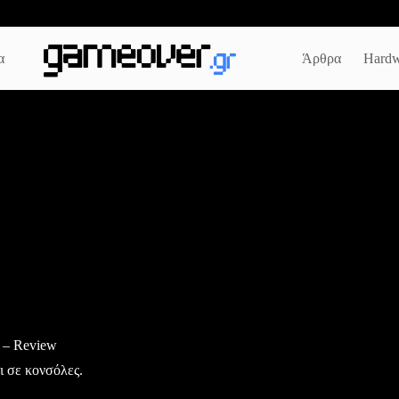
α
Άρθρα
Hardw
n) – Review
ι σε κονσόλες.