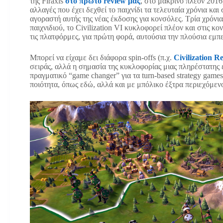
της Firaxis
στο πρώτο review μας
, στο μακρινό πλέον 2016
αλλαγές που έχει δεχθεί το παιχνίδι τα τελευταία χρόνια και 
αγοραστή αυτής της νέας έκδοσης για κονσόλες. Τρία χρόνια
παιχνιδιού, το Civilization VI κυκλοφορεί πλέον και στις κ
τις πλατφόρμες, για πρώτη φορά, αυτούσια την πλούσια εμπε
Μπορεί να είχαμε δει διάφορα spin-offs (π.χ.
Civilization R
σειράς, αλλά η σημασία της κυκλοφορίας μιας πληρέστατης εμ
πραγματικό “game changer” για τα turn-based strategy games,
ποιότητα, όπως εδώ, αλλά και με μπόλικο έξτρα περιεχόμεν