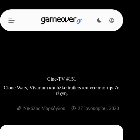
Μετάβαση
στο
περιεχόμενο
Cine-TV #151
Clone Wars, Vivarium και άλλα trailers και νέα από την 7η
τέχνη.
Νικόλας Μαρκόγλου
27 Ιανουαρίου, 2020