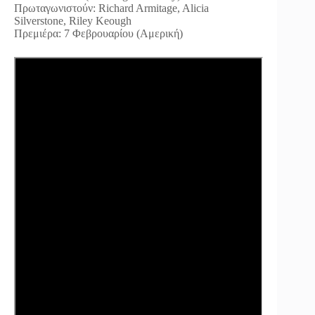
Πρωταγωνιστούν: Richard Armitage, Alicia
Silverstone, Riley Keough
Πρεμιέρα: 7 Φεβρουαρίου (Αμερική)