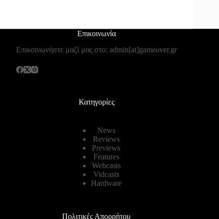
Επικοινωνία
Επικοινωνήστε μαζί μας στο: admin[at]gameover.gr
Κατηγορίες
News
Reviews
Previews
Features
Webcasts
Vidcasts
Hardware
Πολιτικές Απορρήτου