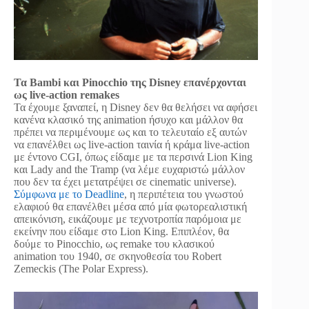
Τα Bambi και Pinocchio της Disney επανέρχονται
ως live-action remakes
Τα έχουμε ξαναπεί, η Disney δεν θα θελήσει να αφήσει
κανένα κλασικό της animation ήσυχο και μάλλον θα
πρέπει να περιμένουμε ως και το τελευταίο εξ αυτών
να επανέλθει ως live-action ταινία ή κράμα live-action
με έντονο CGI, όπως είδαμε με τα περσινά Lion King
και Lady and the Tramp (να λέμε ευχαριστώ μάλλον
που δεν τα έχει μετατρέψει σε cinematic universe).
Σύμφωνα με το Deadline
, η περιπέτεια του γνωστού
ελαφιού θα επανέλθει μέσα από μία φωτορεαλιστική
απεικόνιση, εικάζουμε με τεχνοτροπία παρόμοια με
εκείνην που είδαμε στο Lion King. Επιπλέον, θα
δούμε το Pinocchio, ως remake του κλασικού
animation του 1940, σε σκηνοθεσία του Robert
Zemeckis (The Polar Express).