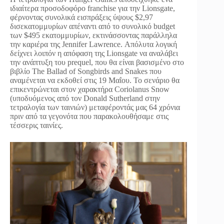
ιδιαίτερα προσοδοφόρο franchise για την Lionsgate,
φέρνοντας συνολικά εισπράξεις ύψους $2,97
δισεκατομμυρίων απέναντι από το συνολικό budget
των $495 εκατομμυρίων, εκτινάσσοντας παράλληλα
την καριέρα της Jennifer Lawrence. Απόλυτα λογική
δείχνει λοιπόν η απόφαση της Lionsgate να αναλάβει
την ανάπτυξη του prequel, που θα είναι βασισμένο στο
βιβλίο The Ballad of Songbirds and Snakes που
αναμένεται να εκδοθεί στις 19 Μαΐου. Το σενάριο θα
επικεντρώνεται στον χαρακτήρα Coriolanus Snow
(υποδυόμενος από τον Donald Sutherland στην
τετραλογία των ταινιών) μεταφέροντάς μας 64 χρόνια
πριν από τα γεγονότα που παρακολουθήσαμε στις
τέσσερις ταινίες.