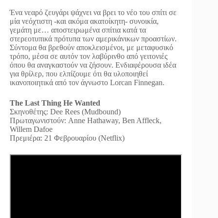
Ένα νεαρό ζευγάρι ψάχνει να βρει το νέο του σπίτι σε
μία νεόχτιστη -και ακόμα ακατοίκητη- συνοικία,
γεμάτη με… αποστειρωμένα σπίτια κατά τα
στερεοτυπικά πρότυπα των αμερικάνικων προαστίων.
Σύντομα θα βρεθούν αποκλεισμένοι, με μεταφυσικό
τρόπο, μέσα σε αυτόν τον λαβύρινθο από γειτονιές
όπου θα αναγκαστούν να ζήσουν. Ενδιαφέρουσα ιδέα
για θρίλερ, που ελπίζουμε ότι θα υλοποιηθεί
ικανοποιητικά από τον άγνωστο Lorcan Finnegan.
The Last Thing He Wanted
Σκηνοθέτης: Dee Rees (Mudbound)
Πρωταγωνιστούν: Anne Hathaway, Ben Affleck,
Willem Dafoe
Πρεμιέρα: 21 Φεβρουαρίου (Netflix)