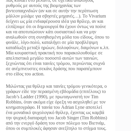
πως κυλάει στο ρελαντί, σε σχετικά ανάλογους
ρυθμούς με αυτούς της βιομηχανίας των
βιντεοπαιχνιδιών (αν και σε αυτήν την περίπτωση
μάλλον μιλάμε για σβηστές μηχανές…). Το Vivarium
δείχνει ως μία ενδιαφέρουσα ιδέα για θρίλερ, αν και
ελπίζουμε ότι οι δημιουργοί θα έχουν όντως να πούνε
και να αποτυπώσουν κάτι ουσιαστικό και να μην
αναλωθούν στη συνηθισμένη μόδα του είδους, όπου το
φινάλε, λίγο-πολύ, καταλήγει σε μία προβλέψιμη
καταδίωξη μεταξύ ηρώων, δολοφόνων, δαιμόνων κ.λπ.
Μία κουραστική πρακτική που παρακολουθούμε σε
απελπιστικά μεγάλο ποσοστό αυτών των ταινιών,
ξεχνώντας ότι είναι ταινίες τρόμου, περνώντας συχνά
σε ανέμπνευστες σεκάνς δράσης που παραπέμπουν
στο είδος του action.
Μιλώντας για θρίλερ και ταινίες τρόμου γενικότερα, ο
γράφων είδε την περασμένη εβδομάδα (επιτέλους) το
Jacob’s Ladder (1990), με πρωταγωνιστή τον Tim
Robbins, όταν ακόμα είχε όρεξη να ασχοληθεί με τον
κινηματογράφο. Η ταινία του Adrian Lyne αποτελεί
ένα μοναδικό ψυχολογικό θρίλερ, έχοντας ως καμβά
την ψυχική διαταραχή του Jacob Singer (Tim Robbins)
από την ενεργό δράση του στον πόλεμο του Βιετνάμ,
όπου οι συμπλοκές άφησαν ανεξίτηλο το στίγμα τους.