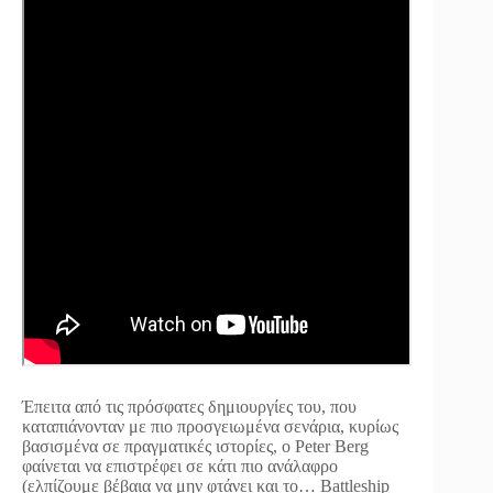
Έπειτα από τις πρόσφατες δημιουργίες του, που
καταπιάνονταν με πιο προσγειωμένα σενάρια, κυρίως
βασισμένα σε πραγματικές ιστορίες, ο Peter Berg
φαίνεται να επιστρέφει σε κάτι πιο ανάλαφρο
(ελπίζουμε βέβαια να μην φτάνει και το… Battleship