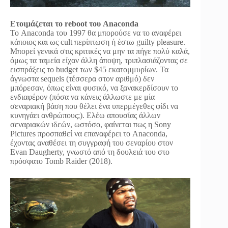
Ετοιμάζεται το reboot του Anaconda
Το Anaconda του 1997 θα μπορούσε να το αναφέρει
κάποιος και ως cult περίπτωση ή έστω guilty pleasure.
Μπορεί γενικά στις κριτικές να μην τα πήγε πολύ καλά,
όμως τα ταμεία είχαν άλλη άποψη, τριπλασιάζοντας σε
εισπράξεις το budget των $45 εκατομμυρίων. Τα
άγνωστα sequels (τέσσερα στον αριθμό) δεν
μπόρεσαν, όπως είναι φυσικό, να ξανακερδίσουν το
ενδιαφέρον (πόσα να κάνεις άλλωστε με μία
σεναριακή βάση που θέλει ένα υπερμέγεθες φίδι να
κυνηγάει ανθρώπους;). Ελέω απουσίας άλλων
σεναριακών ιδεών, ωστόσο, φαίνεται πως η Sony
Pictures προσπαθεί να επαναφέρει το Anaconda,
έχοντας αναθέσει τη συγγραφή του σεναρίου στον
Evan Daugherty, γνωστό από τη δουλειά του στο
πρόσφατο Tomb Raider (2018).