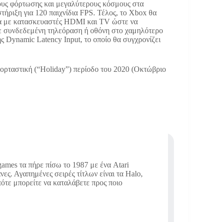
ους φόρτωσης και μεγαλύτερους κόσμους στα
στήριξη για 120 παιχνίδια FPS. Τέλος, το Xbox θα
ασία με κατασκευαστές HDMI και ΤV ώστε να
θε συνδεδεμένη τηλεόραση ή οθόνη στο χαμηλότερο
ης Dynamic Latency Input, το οποίο θα συγχρονίζει
ορταστική (“Holiday”) περίοδο του 2020 (Οκτώβριο
ames τα πήρε πίσω το 1987 με ένα Atari
νες. Αγαπημένες σειρές τίτλων είναι τα Halo,
οπότε μπορείτε να καταλάβετε προς ποιο