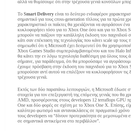
αλλά να θυμίσουμε ότι στην τρέχουσα γενιά κονσόλων μπορ
Το
Smart Delivery
είναι το δεύτερο ενδιαφέρον χαρακτηρισ
σημαντικό για τους cross-generation τίτλους για τα πρώτα χ
χαρακτηριστικό οι παίκτες θα χρειάζονται να αγοράσουν ένα
κυκλοφορήσει τόσο για το Xbox One όσο και για το Xbox Se
μπορούν να παίζουν την κατάλληλη έκδοση του παιχνιδιού 
κάτι σαν επέκταση της τεχνολογίας που κάνει scale up του
σημειωθεί ότι η Microsoft έχει δεσμευτεί ότι θα χρησιμοποι
Xbox Games Studio συμπεριλαμβανομένου και του Halo Infini
θα κάνει την εν λόγω τεχνολογία διαθέσιμη για όλους τους 
σήμαινε, για παράδειγμα, ότι θα μπορούσαμε να αγοράσουμε
έχουμε πρόσβαση στην έκδοση του παιχνιδιού για το Xbox S
μπορούσαν αντί αυτού να επιλέξουν να κυκλοφορήσουν τις δ
τρέχουσα γενιά.
Εκτός των δύο παραπάνω λειτουργιών, η Microsoft έδωσε στ
στοιχεία για τον επεξεργαστή της επόμενης γενιάς που θα χ
AMD, προσφέροντας στους developers 12 terraflops GPU π
One και δύο φορές σε σχέση με το Xbox One X. Επίσης, είχ
καλύτερο φωτισμό και αντανακλάσεις σε πραγματικό χρόνο κ
τους developers να “δίνουν προτεραιότητα σε μεμονωμένα e
σε σημαντικά αντικείμενα στο περιβάλλον”.