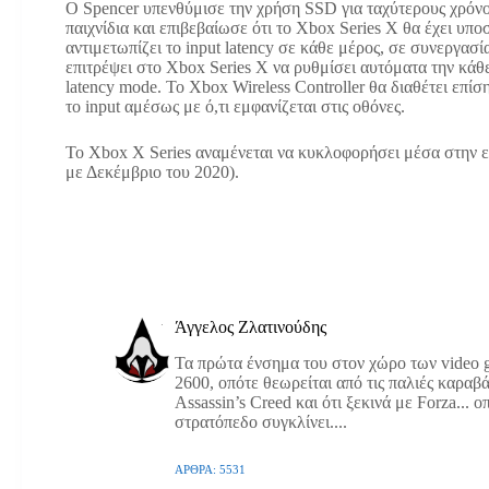
Ο Spencer υπενθύμισε την χρήση SSD για ταχύτερους χρόν
παιχνίδια και επιβεβαίωσε ότι το Xbox Series X θα έχει υπο
αντιμετωπίζει το input latency σε κάθε μέρος, σε συνεργ
επιτρέψει στο Xbox Series X να ρυθμίσει αυτόματα την κά
latency mode. Το Xbox Wireless Controller θα διαθέτει επίσ
το input αμέσως με ό,τι εμφανίζεται στις οθόνες.
Το Xbox X Series αναμένεται να κυκλοφορήσει μέσα στην ε
με Δεκέμβριο του 2020).
Άγγελος Ζλατινούδης
Τα πρώτα ένσημα του στον χώρο των video g
2600, οπότε θεωρείται από τις παλιές καραβά
Assassin’s Creed και ότι ξεκινά με Forza... 
στρατόπεδο συγκλίνει....
ΆΡΘΡΑ: 5531