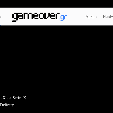
α
Άρθρα
Hardw
το Xbox Series X
Delivery.