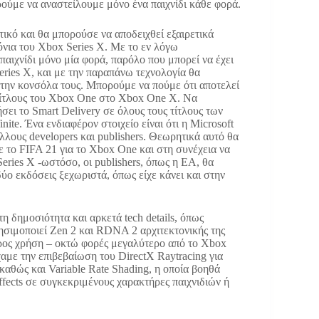
ούμε να αναστείλουμε μόνο ένα παιχνίδι κάθε φορά.
τικό και θα μπορούσε να αποδειχθεί εξαιρετικά
ρόνια του Xbox Series X. Με το εν λόγω
 παιχνίδι μόνο μία φορά, παρόλο που μπορεί να έχει
ries X, και με την παραπάνω τεχνολογία θα
στην κονσόλα τους. Μπορούμε να πούμε ότι αποτελεί
ς τίτλους του Xbox One στο Xbox One X. Να
ήσει το Smart Delivery σε όλους τους τίτλους των
te. Ένα ενδιαφέρον στοιχείο είναι ότι η Microsoft
άλλους developers και publishers. Θεωρητικά αυτό θα
 το FIFA 21 για το Xbox One και στη συνέχεια να
eries X -ωστόσο, οι publishers, όπως η EA, θα
ύο εκδόσεις ξεχωριστά, όπως είχε κάνει και στην
η δημοσιότητα και αρκετά tech details, όπως
ρησιμοποιεί Zen 2 και RDNA 2 αρχιτεκτονικής της
ρος χρήση – οκτώ φορές μεγαλύτερο από το Xbox
αμε την επιβεβαίωση του DirectX Raytracing για
αθώς και Variable Rate Shading, η οποία βοηθά
ffects σε συγκεκριμένους χαρακτήρες παιχνιδιών ή