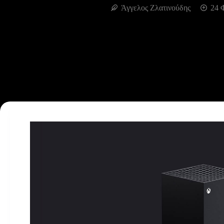
Άγγελος Ζλατινούδης
24 