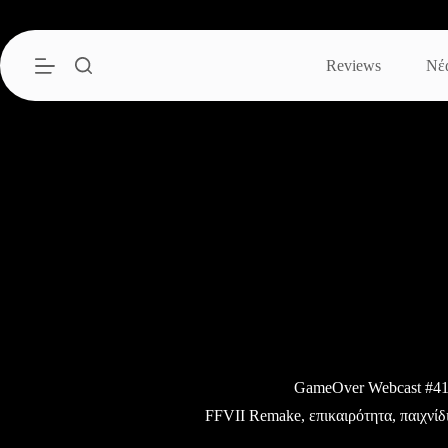
Μετάβαση
στο
περιεχόμενο
Reviews
Νέ
GameOver Webcast #4
FFVII Remake, επικαιρότητα, παιχνίδ