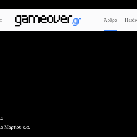
α
Άρθρα
Hardw
14
ια Μαρτίου κ.α.