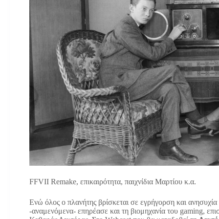
FFVII Remake, επικαιρότητα, παιχνίδια Μαρτίου κ.α.
Ενώ όλος ο πλανήτης βρίσκεται σε εγρήγορση και ανησυχία 
-αναμενόμενα- επηρέασε και τη βιομηχανία του gaming, επι