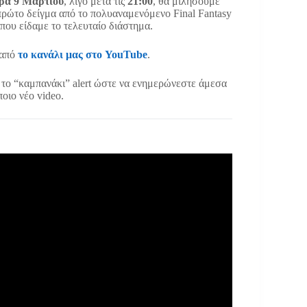
ρα 9 Μαρτίου
, λίγο μετά τις
21:00
, θα μιλήσουμε
 πρώτο δείγμα από το πολυαναμενόμενο Final Fantasy
 που είδαμε το τελευταίο διάστημα.
 από
το κανάλι μας στο YouTube
.
ε το “καμπανάκι” alert ώστε να ενημερώνεστε άμεσα
οιο νέο video.