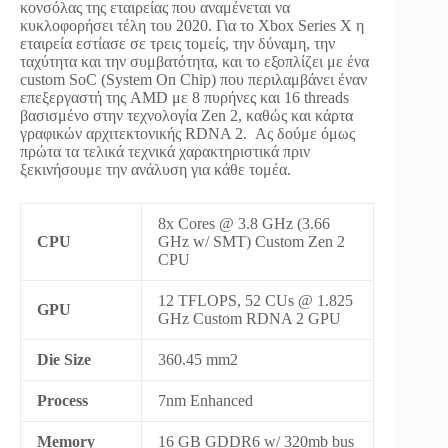
κονσόλας της εταιρείας που αναμένεται να
κυκλοφορήσει τέλη του 2020. Για το Xbox Series X η
εταιρεία εστίασε σε τρεις τομείς, την δύναμη, την
ταχύτητα και την συμβατότητα, και το εξοπλίζει με ένα
custom SoC (System On Chip) που περιλαμβάνει έναν
επεξεργαστή της AMD με 8 πυρήνες και 16 threads
βασισμένο στην τεχνολογία Zen 2, καθώς και κάρτα
γραφικών αρχιτεκτονικής RDNA 2. Ας δούμε όμως
πρώτα τα τελικά τεχνικά χαρακτηριστικά πριν
ξεκινήσουμε την ανάλυση για κάθε τομέα.
8x Cores @ 3.8 GHz (3.66
CPU
GHz w/ SMT) Custom Zen 2
CPU
12 TFLOPS, 52 CUs @ 1.825
GPU
GHz Custom RDNA 2 GPU
Die Size
360.45 mm2
Process
7nm Enhanced
Memory
16 GB GDDR6 w/ 320mb bus