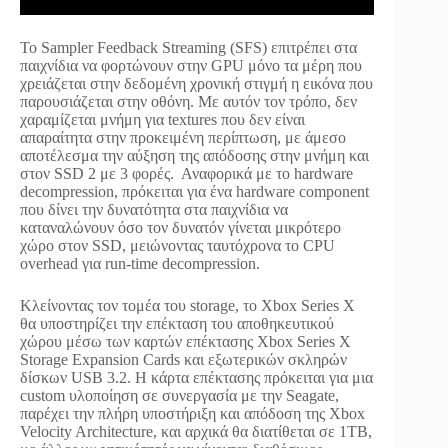
Το Sampler Feedback Streaming (SFS) επιτρέπει στα
παιχνίδια να φορτώνουν στην GPU μόνο τα μέρη που
χρειάζεται στην δεδομένη χρονική στιγμή η εικόνα που
παρουσιάζεται στην οθόνη. Με αυτόν τον τρόπο, δεν
χαραμίζεται μνήμη για textures που δεν είναι
απαραίτητα στην προκειμένη περίπτωση, με άμεσο
αποτέλεσμα την αύξηση της απόδοσης στην μνήμη και
στον SSD 2 με 3 φορές. Αναφορικά με το hardware
decompression, πρόκειται για ένα hardware component
που δίνει την δυνατότητα στα παιχνίδια να
καταναλώνουν όσο τον δυνατόν γίνεται μικρότερο
χώρο στον SSD, μειώνοντας ταυτόχρονα το CPU
overhead για run-time decompression.
Κλείνοντας τον τομέα του storage, το Xbox Series X
θα υποστηρίζει την επέκταση του αποθηκευτικού
χώρου μέσω των καρτών επέκτασης Xbox Series X
Storage Expansion Cards και εξωτερικών σκληρών
δίσκων USB 3.2. Η κάρτα επέκτασης πρόκειται για μια
custom υλοποίηση σε συνεργασία με την Seagate,
παρέχει την πλήρη υποστήριξη και απόδοση της Xbox
Velocity Architecture, και αρχικά θα διατίθεται σε 1TB,