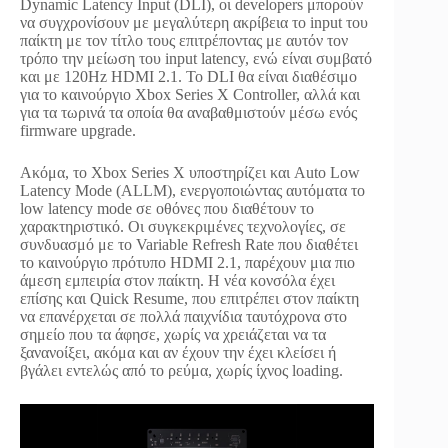
Dynamic Latency Input (DLI), οι developers μπορούν
να συγχρονίσουν με μεγαλύτερη ακρίβεια το input του
παίκτη με τον τίτλο τους επιτρέποντας με αυτόν τον
τρόπο την μείωση του input latency, ενώ είναι συμβατό
και με 120Hz HDMI 2.1. Το DLI θα είναι διαθέσιμο
για το καινούργιο Xbox Series X Controller, αλλά και
για τα τωρινά τα οποία θα αναβαθμιστούν μέσω ενός
firmware upgrade.
Ακόμα, το Xbox Series X υποστηρίζει και Auto Low
Latency Mode (ALLM), ενεργοποιώντας αυτόματα το
low latency mode σε οθόνες που διαθέτουν το
χαρακτηριστικό. Οι συγκεκριμένες τεχνολογίες, σε
συνδυασμό με το Variable Refresh Rate που διαθέτει
το καινούργιο πρότυπο HDMI 2.1, παρέχουν μια πιο
άμεση εμπειρία στον παίκτη. Η νέα κονσόλα έχει
επίσης και Quick Resume, που επιτρέπει στον παίκτη
να επανέρχεται σε πολλά παιχνίδια ταυτόχρονα στο
σημείο που τα άφησε, χωρίς να χρειάζεται να τα
ξανανοίξει, ακόμα και αν έχουν την έχει κλείσει ή
βγάλει εντελώς από το ρεύμα, χωρίς ίχνος loading.