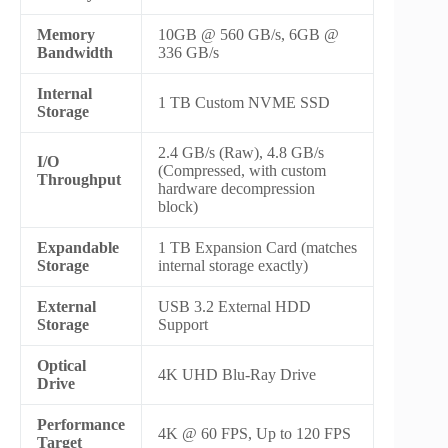
Memory
10GB @ 560 GB/s, 6GB @
Bandwidth
336 GB/s
Internal
1 TB Custom NVME SSD
Storage
2.4 GB/s (Raw), 4.8 GB/s
I/O
(Compressed, with custom
Throughput
hardware decompression
block)
Expandable
1 TB Expansion Card (matches
Storage
internal storage exactly)
External
USB 3.2 External HDD
Storage
Support
Optical
4K UHD Blu-Ray Drive
Drive
Performance
4K @ 60 FPS, Up to 120 FPS
Target