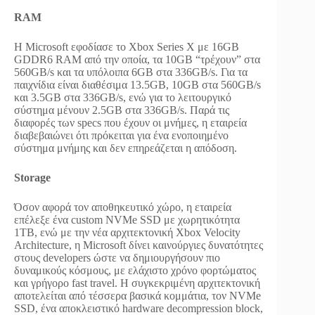
RAM
Η Microsoft εφοδίασε το Xbox Series X με 16GB
GDDR6 RAM από την οποία, τα 10GB “τρέχουν” στα
560GB/s και τα υπόλοιπα 6GB στα 336GB/s. Για τα
παιχνίδια είναι διαθέσιμα 13.5GB, 10GB στα 560GB/s
και 3.5GB στα 336GB/s, ενώ για το λειτουργικό
σύστημα μένουν 2.5GB στα 336GB/s. Παρά τις
διαφορές των specs που έχουν οι μνήμες, η εταιρεία
διαβεβαιώνει ότι πρόκειται για ένα ενοποιημένο
σύστημα μνήμης και δεν επηρεάζεται η απόδοση.
Storage
Όσον αφορά τον αποθηκευτικό χώρο, η εταιρεία
επέλεξε ένα custom NVMe SSD με χωρητικότητα
1TB, ενώ με την νέα αρχιτεκτονική Xbox Velocity
Architecture, η Microsoft δίνει καινούργιες δυνατότητες
στους developers ώστε να δημιουργήσουν πιο
δυναμικούς κόσμους, με ελάχιστο χρόνο φορτώματος
και γρήγορο fast travel. Η συγκεκριμένη αρχιτεκτονική
αποτελείται από τέσσερα βασικά κομμάτια, τον NVMe
SSD, ένα αποκλειστικό hardware decompression block,