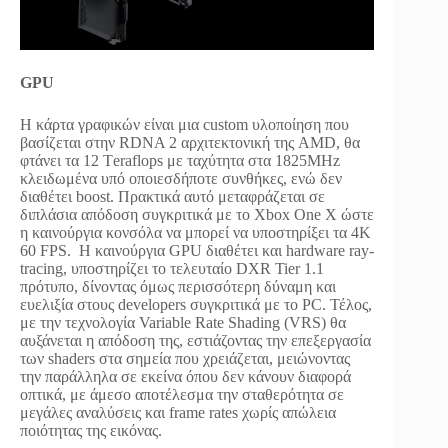
GPU
H κάρτα γραφικών είναι μια custom υλοποίηση που
βασίζεται στην RDNA 2 αρχιτεκτονική της AMD, θα
φτάνει τα 12 Τeraflops με ταχύτητα στα 1825MHz
κλειδωμένα υπό οποιεσδήποτε συνθήκες, ενώ δεν
διαθέτει boost. Πρακτικά αυτό μεταφράζεται σε
διπλάσια απόδοση συγκριτικά με το Xbox One X ώστε
η καινούργια κονσόλα να μπορεί να υποστηρίξει τα 4Κ
60 FPS. Η καινούργια GPU διαθέτει και hardware ray-
tracing, υποστηρίζει το τελευταίο DXR Tier 1.1
πρότυπο, δίνοντας όμως περισσότερη δύναμη και
ευελιξία στους developers συγκριτικά με το PC. Τέλος,
με την τεχνολογία Variable Rate Shading (VRS) θα
αυξάνεται η απόδοση της, εστιάζοντας την επεξεργασία
των shaders στα σημεία που χρειάζεται, μειώνοντας
την παράλληλα σε εκείνα όπου δεν κάνουν διαφορά
οπτικά, με άμεσο αποτέλεσμα την σταθερότητα σε
μεγάλες αναλύσεις και frame rates χωρίς απώλεια
ποιότητας της εικόνας.