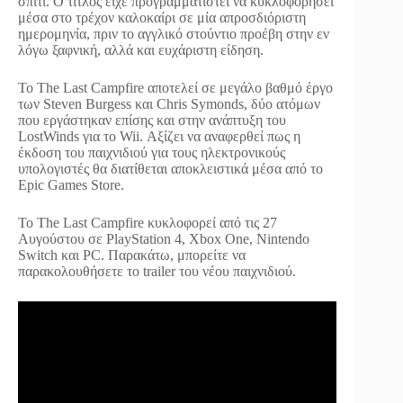
σπίτι. Ο τίτλος είχε προγραμματιστεί να κυκλοφορήσει
μέσα στο τρέχον καλοκαίρι σε μία απροσδιόριστη
ημερομηνία, πριν το αγγλικό στούντιο προέβη στην εν
λόγω ξαφνική, αλλά και ευχάριστη είδηση.
Το The Last Campfire αποτελεί σε μεγάλο βαθμό έργο
των Steven Burgess και Chris Symonds, δύο ατόμων
που εργάστηκαν επίσης και στην ανάπτυξη του
LostWinds για το Wii. Αξίζει να αναφερθεί πως η
έκδοση του παιχνιδιού για τους ηλεκτρονικούς
υπολογιστές θα διατίθεται αποκλειστικά μέσα από το
Epic Games Store.
Το The Last Campfire κυκλοφορεί από τις 27
Αυγούστου σε PlayStation 4, Xbox One, Nintendo
Switch και PC. Παρακάτω, μπορείτε να
παρακολουθήσετε το trailer του νέου παιχνιδιού.