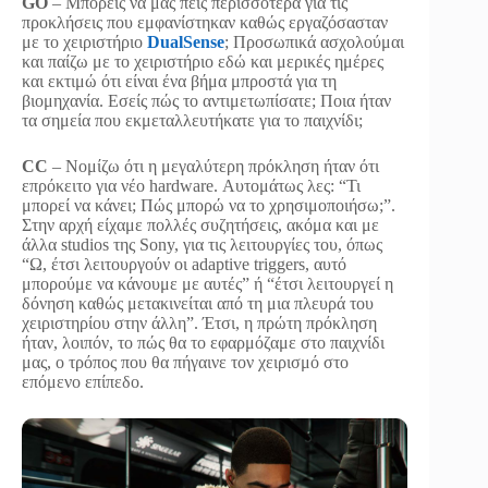
GO
– Μπορείς να μας πεις περισσότερα για τις
προκλήσεις που εμφανίστηκαν καθώς εργαζόσασταν
με το χειριστήριο
DualSense
; Προσωπικά ασχολούμαι
και παίζω με το χειριστήριο εδώ και μερικές ημέρες
και εκτιμώ ότι είναι ένα βήμα μπροστά για τη
βιομηχανία. Εσείς πώς το αντιμετωπίσατε; Ποια ήταν
τα σημεία που εκμεταλλευτήκατε για το παιχνίδι;
CC
– Νομίζω ότι η μεγαλύτερη πρόκληση ήταν ότι
επρόκειτο για νέο hardware. Αυτομάτως λες: “Τι
μπορεί να κάνει; Πώς μπορώ να το χρησιμοποιήσω;”.
Στην αρχή είχαμε πολλές συζητήσεις, ακόμα και με
άλλα studios της Sony, για τις λειτουργίες του, όπως
“Ω, έτσι λειτουργούν οι adaptive triggers, αυτό
μπορούμε να κάνουμε με αυτές” ή “έτσι λειτουργεί η
δόνηση καθώς μετακινείται από τη μια πλευρά του
χειριστηρίου στην άλλη”. Έτσι, η πρώτη πρόκληση
ήταν, λοιπόν, το πώς θα το εφαρμόζαμε στο παιχνίδι
μας, ο τρόπος που θα πήγαινε τον χειρισμό στο
επόμενο επίπεδο.