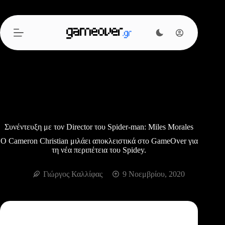
Μετάβαση
στο
περιεχόμενο
Συνέντευξη με τον Director του Spider-man: Miles Morales
O Cameron Christian μιλάει αποκλειστικά στο GameOver για
τη νέα περιπέτεια του Spidey.
Γιώργος Καλλίφας
9 Νοεμβρίου, 2020