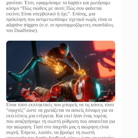
χανόταν. Έτσι, εφαρμόσαμε τα haptics και ρωτήσαμε
κόσμο “Πώς νιώθεις με αυτό; Πώς σου φαίνεται
εκείνο; Είναι υπερβολικό ή όχι;”. Επίσης, μια
πρόκληση που αντιμετωπίσαμε σχετικά νωρίς είναι οι
adaptive triggers (σ.σ. οι προσαρμοζόμενες σκανδάλες
του DualSense).
Είναι τόσο εκπληκτικές που μπορείς να τις κάνεις τόσο
“σφιχτές” ώστε να χρειάζεται να ασκείς δύναμη για να
εκτελέσεις μια ενέργεια. Και εκεί ήταν ένας τομέας
που αναζητήσαμε τη σωστή ρύθμιση που απαιτείται για
την αιώρηση. Γιατί στο παιχνίδι μας η αιώρηση είναι
συχνή. Έπρεπε, λοιπόν, να βρούμε τη σωστή
ισορροπία στο haptic feedback ούτως ώστε να ενισχύει