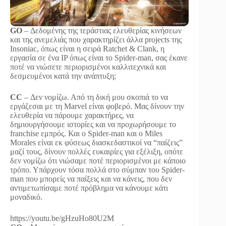
GO
– Δεδομένης της τεράστιας ελευθερίας κινήσεων
και της ανεμελιάς που χαρακτηρίζει άλλα projects της
Insoniac, όπως είναι η σειρά Ratchet & Clank, η
εργασία σε ένα IP όπως είναι το Spider-man, σας έκανε
ποτέ να νιώσετε περιορισμένοι καλλιτεχνικά και
δεσμευμένοι κατά την ανάπτυξη;
CC
– Δεν νομίζω. Από τη δική μου σκοπιά το να
εργάζεσαι με τη Marvel είναι φοβερό. Μας δίνουν την
ελευθερία να πάρουμε χαρακτήρες, να
δημιουργήσουμε ιστορίες και να προχωρήσουμε το
franchise εμπρός. Και ο Spider-man και ο Miles
Morales είναι εκ φύσεως διασκεδαστικοί να “παίζεις”
μαζί τους, δίνουν πολλές ευκαιρίες για εξέλιξη, οπότε
δεν νομίζω ότι νιώσαμε ποτέ περιορισμένοι με κάποιο
τρόπο. Υπάρχουν τόσα πολλά στο σύμπαν του Spider-
man που μπορείς να παίξεις και να κάνεις, που δεν
αντιμετωπίσαμε ποτέ πρόβλημα να κάνουμε κάτι
μοναδικό.
https://youtu.be/gHzuHo80U2M