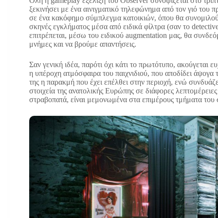
Όλη η gameplay εξέλιξη του Observer συνοψίζεται στο τρίπ
ξεκινήσει με ένα αινιγματικό τηλεφώνημα από τον γιό του 
σε ένα κακόφημο σύμπλεγμα κατοικιών, όπου θα συνομιλούμ
σκηνές εγκλήματος μέσα από ειδικά φίλτρα (σαν το detecti
επιτρέπεται, μέσω του ειδικού augmentation μας, θα συνδ
μνήμες και να βρούμε απαντήσεις.
Σαν γενική ιδέα, παρότι όχι κάτι το πρωτότυπο, ακούγεται ε
η υπέροχη ατμόσφαιρα του παιχνιδιού, που αποδίδει άψογα τ
της η παρακμή που έχει επέλθει στην περιοχή, ενώ συνδυάζ
στοιχεία της ανατολικής Ευρώπης σε διάφορες λεπτομέρειες 
στραβοπατά, είναι μεμονωμένα στα επιμέρους τμήματα του 