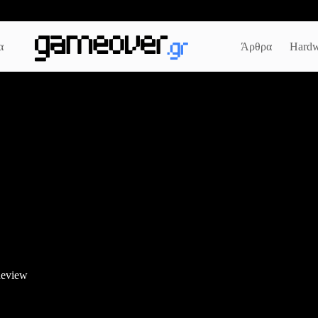
α
Άρθρα
Hardw
Review