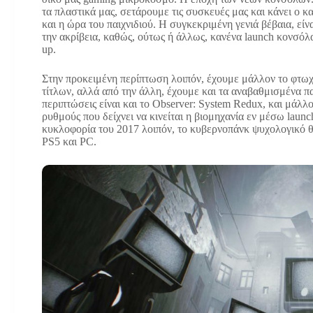
τα πλαστικά μας, σετάρουμε τις συσκευές μας και κάνει ο κ
και η ώρα του παιχνιδιού. Η συγκεκριμένη γενιά βέβαια, είν
την ακρίβεια, καθώς, ούτως ή άλλως, κανένα launch κονσόλας,
up.
Στην προκειμένη περίπτωση λοιπόν, έχουμε μάλλον το φτωχ
τίτλων, αλλά από την άλλη, έχουμε και τα αναβαθμισμένα πα
περιπτώσεις είναι και το Observer: System Redux, και μάλλ
ρυθμούς που δείχνει να κινείται η βιομηχανία εν μέσω laun
κυκλοφορία του 2017 λοιπόν, το κυβερνοπάνκ ψυχολογικό θ
PS5 και PC.