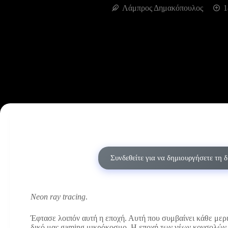
Λάμπρος Δημακόπουλος
1
Συνδεθείτε για να δημιουργήσετε τη 
Neon ray tracing
.
Έφτασε λοιπόν αυτή η εποχή. Αυτή που συμβαίνει κάθε μερι
δικό μας gaming μικρόκοσμο. Η εποχή των νέων κονσολών.