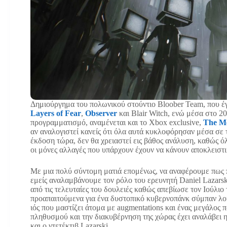
Δημιούργημα του πολωνικού στούντιο Bloober Team, που έγ
Layers of Fear
,
Observer
και Blair Witch, ενώ μέσα στο 2
προγραμματισμό, αναμένεται και το Xbox exclusive,
The M
αν αναλογιστεί κανείς ότι όλα αυτά κυκλοφόρησαν μέσα σε 
έκδοση τώρα, δεν θα χρειαστεί εις βάθος ανάλυση, καθώς όλ
οι μόνες αλλαγές που υπάρχουν έχουν να κάνουν αποκλειστικ
Με μια πολύ σύντομη ματιά επομένως, να αναφέρουμε πως πρό
εμείς αναλαμβάνουμε τον ρόλο του ερευνητή Daniel Lazarski
από τις τελευταίες του δουλειές καθώς απεβίωσε τον Ιούλιο 
προαπαιτούμενα για ένα δυστοπικό κυβερνοπάνκ σύμπαν λο
ιός που μαστίζει άτομα με augmentations και ένας μεγάλος 
πληθυσμού και την διακυβέρνηση της χώρας έχει αναλάβει η 
και ο ντετέκτιβ Lazarski.