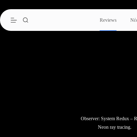
Μετάβαση
στο
περιεχόμενο
Reviews
Νέ
Observer: System Redux – 
Neon ray tracing.