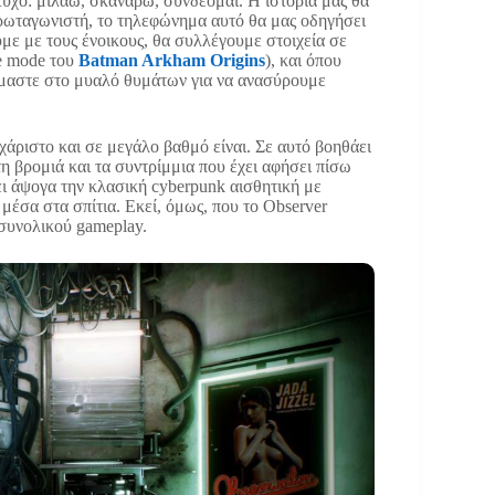
τυχο: μιλάω, σκανάρω, συνδέομαι. Η ιστορία μας θα
πρωταγωνιστή, το τηλεφώνημα αυτό θα μας οδηγήσει
ε με τους ένοικους, θα συλλέγουμε στοιχεία σε
ve mode του
Batman Arkham Origins
), και όπου
εόμαστε στο μυαλό θυμάτων για να ανασύρουμε
υχάριστο και σε μεγάλο βαθμό είναι. Σε αυτό βοηθάει
η βρομιά και τα συντρίμμια που έχει αφήσει πίσω
ει άψογα την κλασική cyberpunk αισθητική με
μέσα στα σπίτια. Εκεί, όμως, που το Observer
συνολικού gameplay.