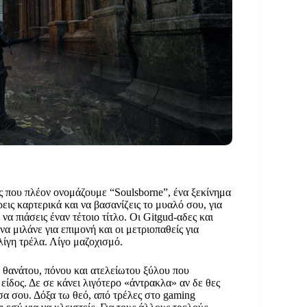
άλαβε πώς απέκτησε τέτοια δύναμη, κανείς δεν
υς που πλέον ονομάζουμε “Soulsborne”, ένα ξεκίνημα
έρεις καρτερικά και να βασανίζεις το μυαλό σου, για
 να πιάσεις έναν τέτοιο τίτλο. Οι Gitgud-αδες και
να μιλάνε για επιμονή και οι μετριοπαθείς για
λίγη τρέλα. Λίγο μαζοχισμό.
 θανάτου, πόνου και ατελείωτου ξύλου που
ίδος. Δε σε κάνει λιγότερο «άντρακλα» αν δε θες
έσα σου. Δόξα τω θεό, από τρέλες στο gaming