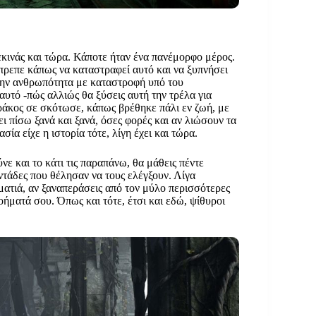
μάτη με διάφανες σκιές και πρώην φίλους να
ναχικά κελιά τους…
εκινάς και τώρα. Κάποτε ήταν ένα πανέμορφο μέρος.
έπρεπε κάπως να καταστραφεί αυτό και να ξυπνήσει
 την ανθρωπότητα με καταστροφή υπό του
αυτό -πώς αλλιώς θα ξύσεις αυτή την τρέλα για
ράκος σε σκότωσε, κάπως βρέθηκε πάλι εν ζωή, με
ει πίσω ξανά και ξανά, όσες φορές και αν λιώσουν τα
α είχε η ιστορία τότε, λίγη έχει και τώρα.
νε και το κάτι τις παραπάνω, θα μάθεις πέντε
ντάδες που θέλησαν να τους ελέγξουν. Λίγα
ματιά, αν ξαναπεράσεις από τον μύλο περισσότερες
νοήματά σου. Όπως και τότε, έτσι και εδώ, ψίθυροι