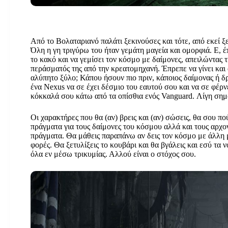
…οι εβδομάδες κυλούσαν σε μια απαίσια ψυχρή θαμπάδα, γε
μουρμουρνάνε στους τοίχους, στα γεμάτα κόσμο μα και μο
Από το Βολαταριανό παλάτι ξεκινούσες και τότε, από εκεί ξ
Όλη η γη τριγύρω του ήταν γεμάτη μαγεία και ομορφιά. Ε, 
το κακό και να γεμίσει τον κόσμο με δαίμονες, απειλώντας
περάσματός της από την κρεατομηχανή. Έπρεπε να γίνει και 
αλύπητο ξύλο; Κάπου ήσουν πιο πριν, κάποιος δαίμονας ή δ
ένα Nexus να σε έχει δέσμιο του εαυτού σου και να σε φέρν
κόκκαλά σου κάτω από τα οπίσθια ενός Vanguard. Λίγη σημασί
Οι χαρακτήρες που θα (αν) βρεις και (αν) σώσεις, θα σου πού
πράγματα για τους δαίμονες του κόσμου αλλά και τους αρχο
πράγματα. Θα μάθεις παραπάνω αν δεις τον κόσμο με άλλη 
φορές. Θα ξετυλίξεις το κουβάρι και θα βγάλεις και εσύ τα 
όλα εν μέσω τρικυμίας. Αλλού είναι ο στόχος σου.