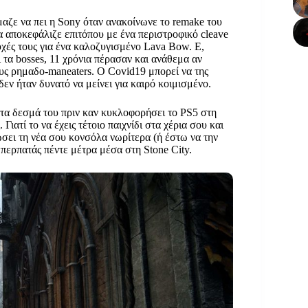
μαζε να πει η Sony όταν ανακοίνωνε το remake του
 αποκεφάλιζε επιτόπου με ένα περιστροφικό cleave
χές τους για ένα καλοζυγισμένο Lava Bow. Ε,
ι τα bosses, 11 χρόνια πέρασαν και ανάθεμα αν
ους ρημαδο-maneaters. O Covid19 μπορεί να της
εν ήταν δυνατό να μείνει για καιρό κοιμισμένο.
ι τα δεσμά του πριν καν κυκλοφορήσει το PS5 στη
Γιατί το να έχεις τέτοιο παιχνίδι στα χέρια σου και
ώσει τη νέα σου κονσόλα νωρίτερα (ή έστω να την
 περπατάς πέντε μέτρα μέσα στη Stone City.