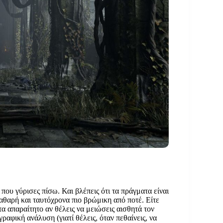
ολιορκίας του: πανικός και εξάρθρωση, και μια
πό μια τοξική και άγνωστη παλίρροια, που εξαλείφει
 που γύρισες πίσω. Και βλέπεις ότι τα πράγματα είναι
καθαρή και ταυτόχρονα πιο βρώμικη από ποτέ. Είτε
α απαραίτητο αν θέλεις να μειώσεις αισθητά τον
ραφική ανάλυση (γιατί θέλεις, όταν πεθαίνεις, να