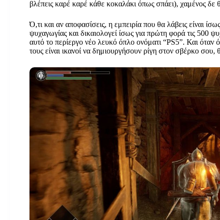
βλέπεις καρέ καρέ κάθε κοκαλάκι όπως σπάει), χαμένος δε θ
Ό,τι και αν αποφασίσεις, η εμπειρία που θα λάβεις είναι ίσω
ψυχαγωγίας και δικαιολογεί ίσως για πρώτη φορά τις 500 
αυτό το περίεργο νέο λευκό όπλο ονόματι “PS5”. Και όταν ό
τους είναι ικανοί να δημιουργήσουν ρίγη στον σβέρκο σου, 