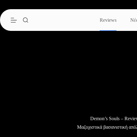
Μετάβαση
στο
περιεχόμενο
Reviews
Νέ
Demon’s Souls – Revi
Μαζοχιστικά βασανιστική από