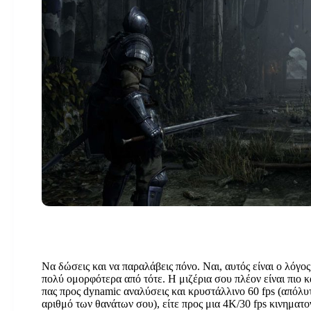
…το μυαλό μου έχει αρχίσει να χάνει τη μάχη της γνωστής π
αίσθηση ότι οι διαδικασίες της σκέψης μου κατακλύστηκαν α
οποιαδήποτε ευχάριστη απάντηση στον ζωντανό κόσμο…
Να δώσεις και να παραλάβεις πόνο. Ναι, αυτός είναι ο λόγος
πολύ ομορφότερα από τότε. Η μιζέρια σου πλέον είναι πιο 
πας προς dynamic αναλύσεις και κρυστάλλινο 60 fps (απόλυτ
αριθμό των θανάτων σου), είτε προς μια 4Κ/30 fps κινηματογ