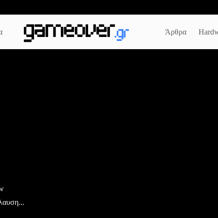
α
Άρθρα
Hardw
ew
λαυση...