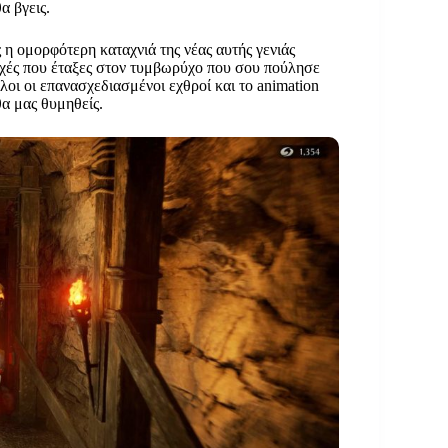
α βγεις.
ς η ομορφότερη καταχνιά της νέας αυτής γενιάς
ψυχές που έταξες στον τυμβωρύχο που σου πούλησε
λοι οι επανασχεδιασμένοι εχθροί και το animation
θα μας θυμηθείς.