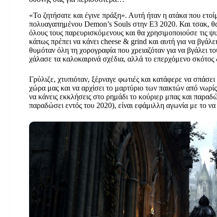
«Το ζητήσατε και έγινε πράξη». Αυτή ήταν η ατάκα που ετοί
πολυαγαπημένου Demon’s Souls στην Ε3 2020. Και τσακ, θα
όλους τους παρευρισκόμενους και θα χρησιμοποιούσε τις ψυ
κάπως πρέπει να κάνει cheese & grind και αυτή για να βγάλε
θυμόταν όλη τη χορογραφία που χρειαζόταν για να βγάλει τ
χάλασε τα καλοκαιρινά σχέδια, αλλά το επερχόμενο σκότος δ
Γρύλιζε, χτυπιόταν, ξέρναγε φωτιές και κατάφερε να σπάσε
χώρα μας και να αρχίσει το μαρτύριο των παικτών από νωρίς. 
να κάνεις εκκλήσεις στο ρημάδι το κούριερ μπας και παραδ
παραδώσει εντός του 2020), είναι εφάμιλλη αγωνία με το να