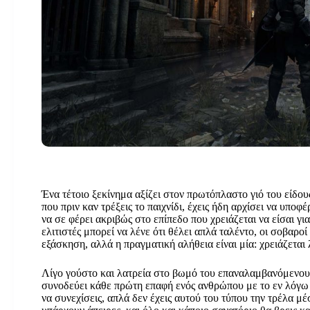
…μας κλείδωσε όλους στα κελιά του πύργου, κανείς δεν κατ
μπόρεσε να του αντισταθεί…
Ένα τέτοιο ξεκίνημα αξίζει στον πρωτόπλαστο γιό του είδο
που πριν καν τρέξεις το παιχνίδι, έχεις ήδη αρχίσει να υποφ
να σε φέρει ακριβώς στο επίπεδο που χρειάζεται να είσαι για
ελιτιστές μπορεί να λένε ότι θέλει απλά ταλέντο, οι σοβαροί 
εξάσκηση, αλλά η πραγματική αλήθεια είναι μία: χρειάζεται 
Λίγο γούστο και λατρεία στο βωμό του επαναλαμβανόμενου
συνοδεύει κάθε πρώτη επαφή ενός ανθρώπου με το εν λόγω ε
να συνεχίσεις, απλά δεν έχεις αυτού του τύπου την τρέλα μ