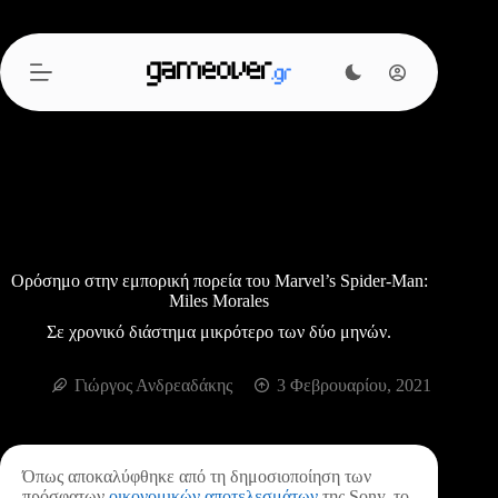
Μετάβαση
στο
περιεχόμενο
Ορόσημο στην εμπορική πορεία του Marvel’s Spider-Man:
Miles Morales
Σε χρονικό διάστημα μικρότερο των δύο μηνών.
Γιώργος Ανδρεαδάκης
3 Φεβρουαρίου, 2021
Όπως αποκαλύφθηκε από τη δημοσιοποίηση των
πρόσφατων
οικονομικών αποτελεσμάτων
της Sony, το