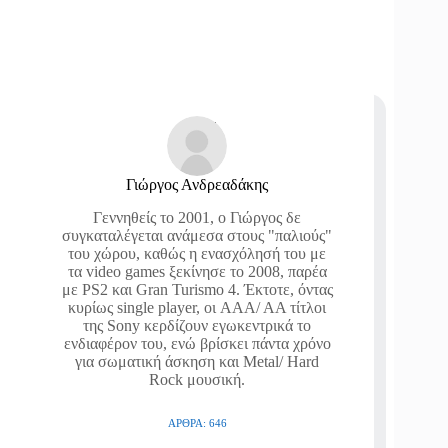
Γιώργος Ανδρεαδάκης
Γεννηθείς το 2001, ο Γιώργος δε
συγκαταλέγεται ανάμεσα στους "παλιούς"
του χώρου, καθώς η ενασχόλησή του με
τα video games ξεκίνησε το 2008, παρέα
με PS2 και Gran Turismo 4. Έκτοτε, όντας
κυρίως single player, οι AAA/ AA τίτλοι
της Sony κερδίζουν εγωκεντρικά το
ενδιαφέρον του, ενώ βρίσκει πάντα χρόνο
για σωματική άσκηση και Metal/ Hard
Rock μουσική.
ΆΡΘΡΑ: 646