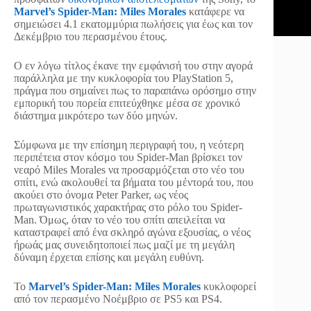
Marvel’s Spider-Man: Miles Morales
κατάφερε να
σημειώσει 4.1 εκατομμύρια πωλήσεις για έως και τον
Δεκέμβριο του περασμένου έτους.
Ο εν λόγω τίτλος έκανε την εμφάνισή του στην αγορά
παράλληλα με την κυκλοφορία του PlayStation 5,
πράγμα που σημαίνει πως το παραπάνω ορόσημο στην
εμπορική του πορεία επιτεύχθηκε μέσα σε χρονικό
διάστημα μικρότερο των δύο μηνών.
Σύμφωνα με την επίσημη περιγραφή του, η νεότερη
περιπέτεια στον κόσμο του Spider-Man βρίσκει τον
νεαρό Miles Morales να προσαρμόζεται στο νέο του
σπίτι, ενώ ακολουθεί τα βήματα του μέντορά του, που
ακούει στο όνομα Peter Parker, ως νέος
πρωταγωνιστικός χαρακτήρας στο ρόλο του Spider-
Man. Όμως, όταν το νέο του σπίτι απειλείται να
καταστραφεί από ένα σκληρό αγώνα εξουσίας, ο νέος
ήρωάς μας συνειδητοποιεί πως μαζί με τη μεγάλη
δύναμη έρχεται επίσης και μεγάλη ευθύνη.
Το
Marvel’s Spider-Man: Miles Morales
κυκλοφορεί
από τον περασμένο Νοέμβριο σε PS5 και PS4.