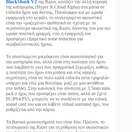
BlackShark V2
της Razer, κοιτάζει την άλλη κορυφή
της κατηγορίας (Hyper X Cloud Alpha) στα μάτια σε
επίπεδα ήχου και άνεσης. Πανάλαφρο και με ωραία
εφαρμογή στο κεφάλι, το συγκεκριμένο ακουστικό
είναι πιο «μαζεμένο» αισθητικά σε σχέση με τα
περισσότερα ακουστικά της Razer, δίνοντας του μια πιο
ωραία ποιοτική γραμμή, ενώ η εφαρμογή του
προσφέρει εξαιρετικό noise reduction για
περιβαλλοντικούς ήχους.
Το αποσπώμενο μικρόφωνο είναι ικανοποιητικό για
την κατηγορία του, αλλά είναι στη ποιότητα του ήχου
που λαμβάνετε εκεί που πραγματικά ξεχωρίζει, καθώς
η ποιότητα του ήχου στα μπάσα και στις υψηλές
συχνότητες είναι σε πολύ καλά επίπεδα (στα «χαμηλά»
υπάρχει και εδώ μια θολούρα, μαζί με μια αστάθεια
στο treble). Στην κανονική του σύνδεση με 3.5mm mini
jack ο ήχος που προσφέρει είναι stereo, αλλά αν έχετε
PC/PS4/PS5, μπορείτε να το συνδέσετε με την ειδική
sound card του και να λάβετε virtual surround ήχο, που
ρυθμίζεται από την κάρτα.
Τα βασικά μειονεκτήματά του είναι δύο: Πρώτον, το
λειτουργικό της Razer για τη ρύθμιση των ακουστικών