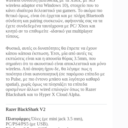
wireless σύνδεση (απευθείας με τα Xbox, με MS
wireless adaptor στα Windows 10), στοιχείο που το
κάνει ιδιαίτερα δελεαστικό για gamers. Το ακόμα πιο
θετικό όμως, είναι ότι έρχεται και με πλήρη Bluetooth
σύνδεση και pairing συσκευών, αφήνοντάς σας να τα
έχετε συνδεδεμένα ταυτόχρονα με PC/ Xbox και
κινητό αν το επιθυμείτε -ιδανικό για multiplayer
τύπους.
Φυσικά, αυτές οι δυνατότητες θα έπρεπε να έχουν
κάπου κάποια έκπτωση. Έτσι, μία από αυτές τις
εκπτώσεις είναι και η απουσία θύρας 3.5mm, που
σημαίνει ότι το ακουστικό είναι αποκλειστικά και μόνο
wireless. Aπό άποψη ήχου δε, θα λέγαμε πως η
ποιότητα είναι ικανοποιητική (σε παρόμοιο επίπεδο με
το Pulse, με πιο έντονο μπάσο και λιγότερο καθαρό
spatial), χωρίς όμως να πλησιάζει τα επίπεδα
ορισμένων άλλων wired επιλογών όπως το Razer
Blackshark και το Hyper X Cloud Alpha.
Razer BlackShark V2
Πλατφόρμες
Όλες (με mini jack 3.5 mm),
PC/PS4/PS5 (με USB).