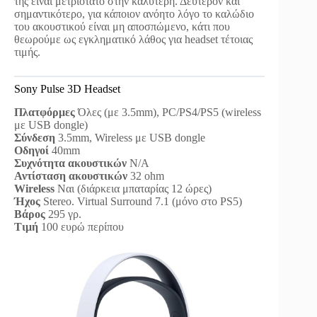
της είναι μετριότατο στην καλύτερη. Δεύτερον και
σημαντικότερο, για κάποιον ανόητο λόγο το καλώδιο
του ακουστικού είναι μη αποσπώμενο, κάτι που
θεωρούμε ως εγκληματικό λάθος για headset τέτοιας
τιμής.
Sony Pulse 3D Headset
Πλατφόρμες
Όλες (με 3.5mm), PC/PS4/PS5 (wireless
με USB dongle)
Σύνδεση
3.5mm, Wireless με USB dongle
Οδηγοί
40mm
Συχνότητα ακουστικών
Ν/Α
Αντίσταση ακουστικών
32 ohm
Wireless
Ναι (διάρκεια μπαταρίας 12 ώρες)
Ήχος
Stereo. Virtual Surround 7.1 (μόνο στο PS5)
Βάρος
295 γρ.
Τιμή
100 ευρώ περίπου