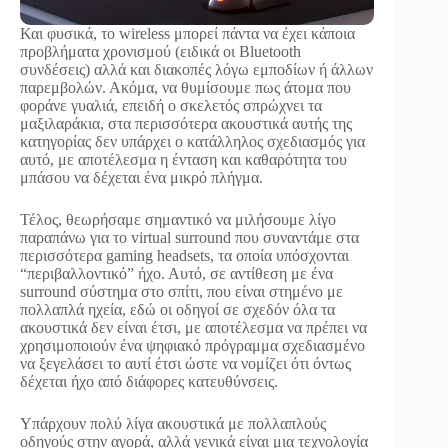
Και φυσικά, το wireless μπορεί πάντα να έχει κάποια
προβλήματα χρονισμού (ειδικά οι Bluetooth
συνδέσεις) αλλά και διακοπές λόγω εμποδίων ή άλλων
παρεμβολών. Ακόμα, να θυμίσουμε πως άτομα που
φοράνε γυαλιά, επειδή ο σκελετός σπρώχνει τα
μαξιλαράκια, στα περισσότερα ακουστικά αυτής της
κατηγορίας δεν υπάρχει ο κατάλληλος σχεδιασμός για
αυτό, με αποτέλεσμα η ένταση και καθαρότητα του
μπάσου να δέχεται ένα μικρό πλήγμα.
Τέλος, θεωρήσαμε σημαντικό να μιλήσουμε λίγο
παραπάνω για το virtual surround που συναντάμε στα
περισσότερα gaming headsets, τα οποία υπόσχονται
“περιβαλλοντικό” ήχο. Αυτό, σε αντίθεση με ένα
surround σύστημα στο σπίτι, που είναι στημένο με
πολλαπλά ηχεία, εδώ οι οδηγοί σε σχεδόν όλα τα
ακουστικά δεν είναι έτσι, με αποτέλεσμα να πρέπει να
χρησιμοποιούν ένα ψηφιακό πρόγραμμα σχεδιασμένο
να ξεγελάσει το αυτί έτσι ώστε να νομίζει ότι όντως
δέχεται ήχο από διάφορες κατευθύνσεις.
Υπάρχουν πολύ λίγα ακουστικά με πολλαπλούς
οδηγούς στην αγορά, αλλά γενικά είναι μια τεχνολογία