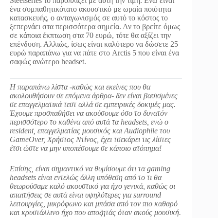
Steelseries το παροπλίζει με αυτή την τιμή. Ενώ είναι
ένα συμπαθητικότατο ακουστικό με ωραία ποιότητα
κατασκευής, ο ανταγωνισμός σε αυτό το κόστος το
ξεπερνάει στα περισσότερα σημεία. Αν το βρείτε όμως
σε κάποια έκπτωση στα 70 ευρώ, τότε θα αξίζει την
επένδυση. Αλλιώς, ίσως είναι καλύτερο να δώσετε 25
ευρώ παραπάνω για να πάτε στο Arctis 5 που είναι ένα
σαφώς ανώτερο headset.
Η παραπάνω λίστα -καθώς και εκείνες που θα
ακολουθήσουν σε επόμενα άρθρα- δεν είναι βασισμένες
σε επαγγελματικά τεστ αλλά σε εμπειρικές δοκιμές μας.
Έχουμε προσπαθήσει να ακούσουμε όσο το δυνατόν
περισσότερο το καθένα από αυτά τα headsets, ενώ ο
resident, επαγγελματίας μουσικός και Audiophile του
GameOver, Χρήστος Ντίνος, έχει τσεκάρει τις λίστες
έτσι ώστε να μην υποπέσουμε σε κάποιο ατόπημα!
Επίσης, είναι σημαντικό να θυμίσουμε ότι τα gaming
headsets είναι εντελώς άλλη υπόθεση από το τι θα
θεωρούσαμε καλό ακουστικό για ήχο γενικά, καθώς οι
απαιτήσεις σε αυτά είναι υψηλότερες για surround
λειτουργίες, μικρόφωνο και μπάσα από τον πιο καθαρό
και κρυστάλλινο ήχο που αποζητάς όταν ακούς μουσική.