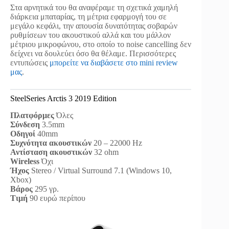
Στα αρνητικά του θα αναφέραμε τη σχετικά χαμηλή
διάρκεια μπαταρίας, τη μέτρια εφαρμογή του σε
μεγάλο κεφάλι, την απουσία δυνατότητας σοβαρών
ρυθμίσεων του ακουστικού αλλά και του μάλλον
μέτριου μικροφώνου, στο οποίο το noise cancelling δεν
δείχνει να δουλεύει όσο θα θέλαμε. Περισσότερες
εντυπώσεις
μπορείτε να διαβάσετε στο mini review
μας
.
SteelSeries Arctis 3 2019 Edition
Πλατφόρμες
Όλες
Σύνδεση
3.5mm
Οδηγοί
40mm
Συχνότητα ακουστικών
20 – 22000 Hz
Αντίσταση ακουστικών
32 ohm
Wireless
Όχι
Ήχος
Stereo / Virtual Surround 7.1 (Windows 10,
Xbox)
Βάρος
295 γρ.
Τιμή
90 ευρώ περίπου