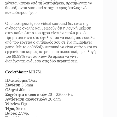
χάνεται κάποια από τη λεπτομέρεια, προτιμώντας να
θυσιάζουν τα surround στοιχεία προς όφελος ενός
καθαρότερου ήχου.
Οι υποστηρικτές του virtual surround δε, είναι της
ανάποδης σχολής και θεωρούν ότι η λογική μείωση
στην καθαρότητα του ήχου είναι ένα πολύ μικρό
τίμημα απέναντι στο όφελος του να ακούς πιο εύκολα
από πού έρχεται ο αντίπαλός σου σε ένα multiplayer
game. Με το ορθόδοξο surround να είναι σπάνιο και να
εμφανίζεται κυρίως σε premium ακουστικά, η επιλογή
του 99.99% των παικτών θα πρέπει να γίνει
διαλέγοντας ανάμεσα στις δύο περιπτώσεις.
CoolerMaster MH751
Πλατφόρμες
Όλες
Σύνδεση
3.5mm
Οδηγοί
40mm
Συχνότητα ακουστικών
20 – 22000 Hz
Αντίσταση ακουστικών
26 ohm
Wireless
Όχι
Ήχος
Stereo
Βάρος
277γρ.