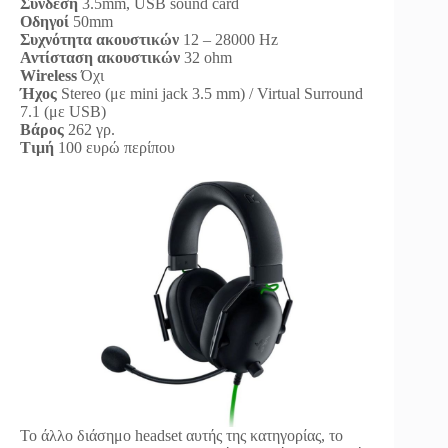
Σύνδεση
3.5mm, USB sound card
Οδηγοί
50mm
Συχνότητα ακουστικών
12 – 28000 Hz
Αντίσταση ακουστικών
32 ohm
Wireless
Όχι
Ήχος
Stereo (με mini jack 3.5 mm) / Virtual Surround
7.1 (με USB)
Βάρος
262 γρ.
Τιμή
100 ευρώ περίπου
Το άλλο διάσημο headset αυτής της κατηγορίας, το