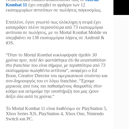
Kombat 11
έχει υπερβεί το φράγμα των 12
εκατομμυρίων αντιτύπων σε πωλήσεις παγκοσμίως.
Επιπλέον, έγινε γνωστό πως ολόκληρη η σειρά έχει
καταγράψει πλέον περισσότερα από 73 εκατομμύρια
αντίτυπα σε πωλήσεις, με το Mortal Kombat Mobile να
υπερβαίνει τα 138 εκατομμύρια λήψεις σε Android &
iOS.
“
Όταν το Mortal Kombat κυκλοφόρησε σχεδόν 30
χρόνια πριν, ποτέ δεν φαντάστηκα ότι θα αναπτυσσόταν
στο franchise που είναι σήμερα, με περισσότερα από 73
εκατομμύρια πωληθέντα αντίτυπα
“, αναφέρει ο Ed
Boon, Creative Director του αμερικανικού στούντιο και
συν-δημιουργός του εν λόγω franchise. “
Έχουμε
μερικούς από τους πιο παθιασμένους θαυμαστές στον
κόσμο και εκτιμούμε την υποστήριξη που μας έχουν
δείξει όλα αυτά τα χρόνια.
“
Το Mortal Kombat 11 είναι διαθέσιμο σε PlayStation 5,
Xbox Series X|S, PlayStation 4, Xbox One, Nintendo
Switch και PC.