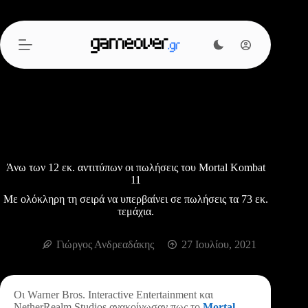
Μετάβαση
στο
περιεχόμενο
Άνω των 12 εκ. αντιτύπων οι πωλήσεις του Mortal Kombat
11
Με ολόκληρη τη σειρά να υπερβαίνει σε πωλήσεις τα 73 εκ.
τεμάχια.
Γιώργος Ανδρεαδάκης
27 Ιουλίου, 2021
Οι Warner Bros. Interactive Entertainment και
NetherRealm Studios ανακοίνωσαν πως το
Mortal