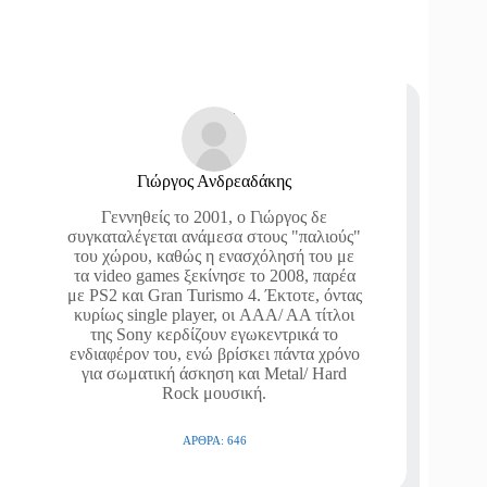
Γιώργος Ανδρεαδάκης
Γεννηθείς το 2001, ο Γιώργος δε
συγκαταλέγεται ανάμεσα στους "παλιούς"
του χώρου, καθώς η ενασχόλησή του με
τα video games ξεκίνησε το 2008, παρέα
με PS2 και Gran Turismo 4. Έκτοτε, όντας
κυρίως single player, οι AAA/ AA τίτλοι
της Sony κερδίζουν εγωκεντρικά το
ενδιαφέρον του, ενώ βρίσκει πάντα χρόνο
για σωματική άσκηση και Metal/ Hard
Rock μουσική.
ΆΡΘΡΑ: 646