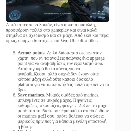
Αυτά τα τέσσερα λοιπόν, είναι αρκετά ουσιώδη,
προσφέρουν πολλά στο gameplay και είναι καλά
στημένα σε σχεδιασμό και σε μάχη. Από εκεί και πέρα
όμως, υπάρχει δυστυχώς και λίγο Ubisoft-o filler:
Armor points.
Απλά διάσπαρτα caches στον
χάρτη, που αν τα ανοίξεις παίρνεις ένα upgrage
point για να αναβαθμίσεις τον εξοπλισμό σου.
Αυτά σιγουρά θα τα κάνεις για να
αναβαθμίζεσαι, αλλά συχνά δεν έχουν ούτε
κάποια μάχη αλλά ούτε κάποιο δύσκολο
platform για να τα αποκτήσεις -απλά πρέπει να τα
βρεις.
Save marines.
Μικρές ομάδες από marines,
μπλεγμένες σε μικρές μάχες. Πηγαίνεις,
καθαρίζεις, σκουπίζεις, φεύγεις. 2-3 λεπτά μάχη
με τίποτα το ιδιαίτερο πέρα από το ότι θα έρθουν
οι marines μαζί σου, οπότε βολεύει να σώσεις
μερικούς πριν πας για κάποια μεγάλη αποστολή
ή βάση.