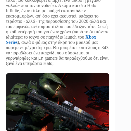
τίτλο που κυκλοφορεί υπάρχει ένα μικρό ή μεγάλο
«αλλά» που τον συνοδεύει. Ακόμα και στο Halo
Infinite, έναν τίτλο με budget εκατοντάδων
εκατομμυρίων, απ’ όσο έχει ακουστεί, υπάρχει το
τεράστιο «αλλά» της παρουσίασης του 2020 αλλά και
του εμφανώς ανέτοιμου τίτλου που έδειξαν τότε. Σοφή
η καθυστέρησή του για έναν χρόνο (παρά το ότι πόνεσε
ιδιαίτερα το ισχνό σε παιχνίδια launch του
Xbox
Series
), αλλά ο φόβος στην άκρη του μυαλού μας
παρέμενε μέχρι σήμερα. Θα μπορέσει επιτέλους η 343
να παραδώσει ένα παιχνίδι που σύσσωμοι οι
γκρινιάρηδες και μη gamers θα παραδεχθούμε ότι είναι
ξανά ένα υπεράρτιο Halo;