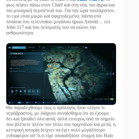
φως πέφτει πάνω στον Chief και στη νέα, πιο άγρια και
πιο μοναχική περιπέτειά του. Για την ώρα τουλάχιστον,
το cast είναι μικρό και σφιχτοδεμένο, πάντα στα
πλαίσια του τελευταίου μεγάλου ήρωα Arnold… εεε
John 117 και του πείσματός του να σώσει την
ανθρωπότητα.
Θα παραδεχθούμε πως ο πρόλογος ήταν ολίγον τι
νερόβραστος, με διάχυτο συναίσθημα ότι τα έχουμε
δει και ξαναδεί όλα αυτά, αλλά ευτυχώς από το σημείο
που βλέπετε πλέον τον τίτλο του παιχνιδιού και μετά, η
κεντρική ιστορία δείχνει να έχει πολύ μεγαλύτερο
ενδιαφέρον απ’ ό,τι είχε οποιαδήποτε στιγμή του Halo