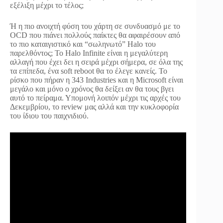
εξέλιξη μέχρι το τέλος;
Ή η πιο ανοιχτή φύση του χάρτη σε συνδυασμό με το
OCD που πιάνει πολλούς παίκτες θα αφαιρέσουν από
το πιο καταιγιστικό και “σωληνωτό” Halo του
παρελθόντος; Το Halo Infinite είναι η μεγαλύτερη
αλλαγή που έχει δει η σειρά μέχρι σήμερα, σε όλα της
τα επίπεδα, ένα soft reboot θα το έλεγε κανείς. Το
ρίσκο που πήραν η 343 Industries και η Microsoft είναι
μεγάλο και μόνο ο χρόνος θα δείξει αν θα τους βγει
αυτό το πείραμα. Υπομονή λοιπόν μέχρι τις αρχές του
Δεκεμβρίου, το review μας αλλά και την κυκλοφορία
του ίδιου του παιχνιδιού.