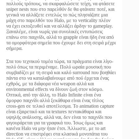
πολλούς τρόπους, να σκαρφαλώσετε τείχη, να φτάσετε
sniper nests που στο παρελθόν δε θα φτάνατε ποτέ, και
γενικά να αλλάξετε εντελώς το πώς πλησιάζατε μια
μάχη στο παρελθόν του Halo, με το verticality πλέον
να έχει εκτοξευθεί και να αλλάζει άρδην το gameplay.
Ξαναλέμε, είναι νωρίς για συνολικές εντυπώσεις
επάνω στο παιχνίδι, αλλά το grapple είναι ήδη ένα από
τα ομορφότερα σημεία που έχουμε δει στη σειρά μέχρι
σήμερα.
Στα του τεχνικού τομέα τώρα, τα πράγματα είναι λίγο-
πολύ όπως τα περιμέναμε. Πολύ ωραία μουσική που
συμβαδίζει με τη σειρά και καλό surround που βοηθάει
πάντα στο να καταλαβαίνουμε από πού έρχεται ένας
εχθρός, με τα διάφορα νέα weapon αλλά και
environmental effects να δίνουν ζωή στον κόσμο.
Οπτικά, από την άλλη, το Halo Infinite είναι ένα
όμορφο παιχνίδι αλλά ξεκάθαρα είναι ένας τίτλος
cross-gen σε τελικό αποτέλεσμα. Το animation capture
είναι εξαιρετικό και τα textures πεντακάθαρα και
υψηλής ανάλυσης, αλλά ναι, δεν είναι το παιχνίδι που
φιγουράρεται για τα γραφικά του. Ίσως όμως και
κανένα Halo να μην ήταν έτσι. Άλλωστε, με το art
direction να επιστρέφει στα κλασικά μονοπάτια του