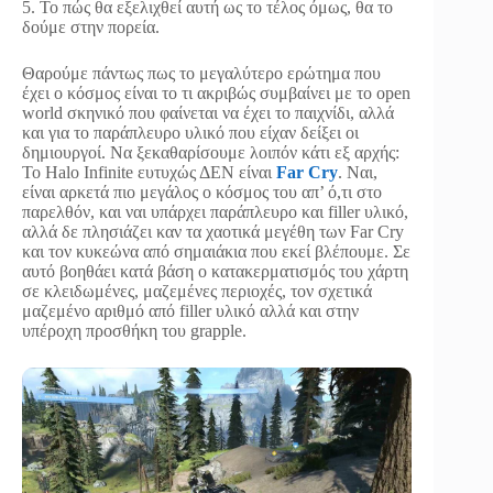
5. Το πώς θα εξελιχθεί αυτή ως το τέλος όμως, θα το
δούμε στην πορεία.
Θαρούμε πάντως πως το μεγαλύτερο ερώτημα που
έχει ο κόσμος είναι το τι ακριβώς συμβαίνει με το open
world σκηνικό που φαίνεται να έχει το παιχνίδι, αλλά
και για το παράπλευρο υλικό που είχαν δείξει οι
δημιουργοί. Να ξεκαθαρίσουμε λοιπόν κάτι εξ αρχής:
Το Halo Infinite ευτυχώς ΔΕΝ είναι
Far Cry
. Ναι,
είναι αρκετά πιο μεγάλος ο κόσμος του απ’ ό,τι στο
παρελθόν, και ναι υπάρχει παράπλευρο και filler υλικό,
αλλά δε πλησιάζει καν τα χαοτικά μεγέθη των Far Cry
και τον κυκεώνα από σημαιάκια που εκεί βλέπουμε. Σε
αυτό βοηθάει κατά βάση ο κατακερματισμός του χάρτη
σε κλειδωμένες, μαζεμένες περιοχές, τον σχετικά
μαζεμένο αριθμό από filler υλικό αλλά και στην
υπέροχη προσθήκη του grapple.