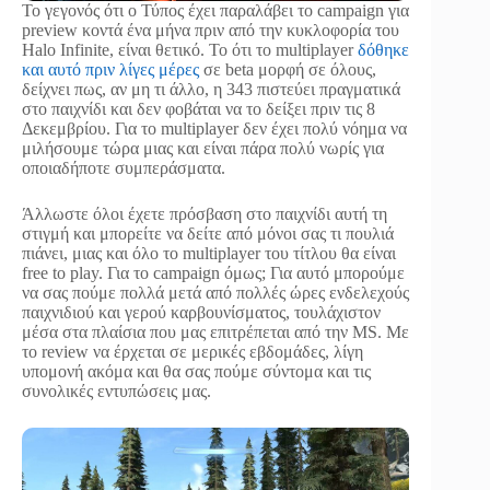
Το γεγονός ότι ο Τύπος έχει παραλάβει το campaign για
preview κοντά ένα μήνα πριν από την κυκλοφορία του
Halo Infinite, είναι θετικό. Το ότι το multiplayer
δόθηκε
και αυτό πριν λίγες μέρες
σε beta μορφή σε όλους,
δείχνει πως, αν μη τι άλλο, η 343 πιστεύει πραγματικά
στο παιχνίδι και δεν φοβάται να το δείξει πριν τις 8
Δεκεμβρίου. Για το multiplayer δεν έχει πολύ νόημα να
μιλήσουμε τώρα μιας και είναι πάρα πολύ νωρίς για
οποιαδήποτε συμπεράσματα.
Άλλωστε όλοι έχετε πρόσβαση στο παιχνίδι αυτή τη
στιγμή και μπορείτε να δείτε από μόνοι σας τι πουλιά
πιάνει, μιας και όλο το multiplayer του τίτλου θα είναι
free to play. Για το campaign όμως; Για αυτό μπορούμε
να σας πούμε πολλά μετά από πολλές ώρες ενδελεχούς
παιχνιδιού και γερού καρβουνίσματος, τουλάχιστον
μέσα στα πλαίσια που μας επιτρέπεται από την MS. Με
το review να έρχεται σε μερικές εβδομάδες, λίγη
υπομονή ακόμα και θα σας πούμε σύντομα και τις
συνολικές εντυπώσεις μας.