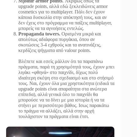
Mjolnir armor points
. Ακριβώς όπως τα
upgrade points, αλλά εδώ ξεκλειδώνεις armor
cosmetics για το multiplayer. Πάλι δεν έχουν
κάποια δυσκολία στην απόκτησή τους, και αν
δεν έχεις στο πρόγραμμα να παίξεις multiplayer,
μπορείς να τα αγνοήσεις εντελώς.
Propaganda towers.
Ορισμένα μικρά και
απολύτως αδιάφορα πυργάκια, όπου αν
σκοτώσεις 3-4 εχθρούς και τα ανατινάξεις,
κερδίζεις ψήγματα από valour points.
Bλέπετε και εσείς μάλλον ότι τα παραπάνω
πράγματα, παρά τη χρησιμότητά τους, έχουν μπει
λιγάκι «φθηνά» στο παιχνίδι, δίχως πολύ
ιδιαίτερη σκέψη στο σχεδιασμό και στο στήσιμό
τους. Ναι, έχουν όλα μια χρηστικότητα (ειδικά τα
upgrade points είναι απαραίτητα στα ανώτερα
επίπεδα), αλλά γενικά όλο το παιχνίδι θα
μπορούσε να τα δίνει με μια ιστορία ή να τα
στήνει με περισσότερο βάθος. Ισως παρακάτω
το πράγμα να αλλάζει, αλλά στην αρχή
τουλάχιστον τα πράγματα είναι έτσι.