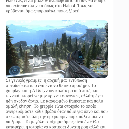
Halo CE, είναι μάλλον αναπόφευκτο ότι δεν θα δούμε
πιο extreme σκηνικά όπως στο Halo 4. Ίσως να
κρύβονται όμως παρακάτω, ποιος ξέρει!
Σε γενικές γραμμές, η αρχική μας εντύπωση
συνοδεύεται από ένα έντονο θετικό πρόσημο. Το
gunplay και η AI δείχνουν καλύτερα από ποτέ, και
τεχνικά μπορεί να μην «ρίχνει σαγόνια», αλλά τρέχει
ήδη σχεδόν άρτια, με καρφωμένο framerate και πολύ
ομαλή κίνηση. Το grapple είναι στοιχείο το οποίο
ονειρευόμαστε κάθε βράδυ όταν πάμε για ύπνο και που
σκεφτόμαστε όλη την ημέρα πριν πάμε πάλι πίσω να
παιξουμε. Το μεγάλο στοίχημα όμως είναι ένα: Θα
καταφέρει η ιστορία να κρατήσει δυνατή ροή αλλά και