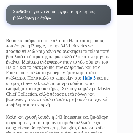
Συνδεθείτε για να δημιουργήσετε τη δική σας
βιβλιοθήκη με άρθρα.
Βαρύ και ασήκωτο το πέπλο του Halo και της σκιάς
που άφησε η Bungie, με την 343 Industries να
προσπαθεί εδώ και χρόνια να ανακτήσει τα πάλαι ποτέ
βασιλικά σκήπτρα της σειράς αλλά όλο κάτι να μην της
βγαίνει. Ιδιαίτερα ενδιαφέρον ήταν το νέο σύμπαν του
Halo 4 και το background των ανθρώπων και των
Forerunners, αλλά το gameplay ήταν κομματάκι
ανάλαφρο. Πολύ καλό το gameplay στο
Halo 5
και με
υπέροχο traversal, αλλά ιδιαίτερα αδιάφορο το
campaign και οι χαρακτήρες. Χιλιοαγαπημένη η Master
Chief Collection, αλλά πέρασε μετά πόνων και
βασάνων για να στρώσει σωστά, με βουνό τα τεχνικά
προβλήματα στην αρχή.
Καλή και χρυσή λοιπόν η 343 Industries και ξεκάθαρη
η αγάπη της για το σύμπαν (η ομάδα άλλωστε είχε
φτιαχτεί από βετεράνους της Bungie), όμως σε κάθε