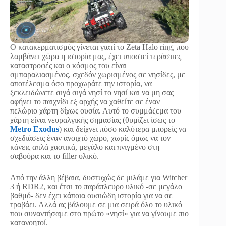
Ο κατακερματισμός γίνεται γιατί το Zeta Halo ring, που
λαμβάνει χώρα η ιστορία μας, έχει υποστεί τεράστιες
καταστροφές και ο κόσμος του είναι
σμπαραλιασμένος, σχεδόν χωρισμένος σε νησίδες, με
αποτέλεσμα όσο προχωράτε την ιστορία, να
ξεκλειδώνετε σιγά σιγά νησί το νησί και να μη σας
αφήνει το παιχνίδι εξ αρχής να χαθείτε σε έναν
πελώριο χάρτη δίχως ουσία. Αυτό το συμμάζεμα του
χάρτη είναι νευραλγικής σημασίας (θυμίζει ίσως το
Metro Exodus
) και δείχνει πόσο καλύτερα μπορείς να
σχεδιάσεις έναν ανοιχτό χώρο, χωρίς όμως να τον
κάνεις απλά χαοτικά, μεγάλο και πνιγμένο στη
σαβούρα και το filler υλικό.
Από την άλλη βέβαια, δυστυχώς δε μιλάμε για Witcher
3 ή RDR2, και έτσι το παράπλευρο υλικό -σε μεγάλο
βαθμό- δεν έχει κάποια ουσιώδη ιστορία για να σε
τραβάει. Αλλά ας βάλουμε σε μια σειρά όλο το υλικό
που συναντήσαμε στο πρώτο «νησί» για να γίνουμε πιο
κατανοητοί.