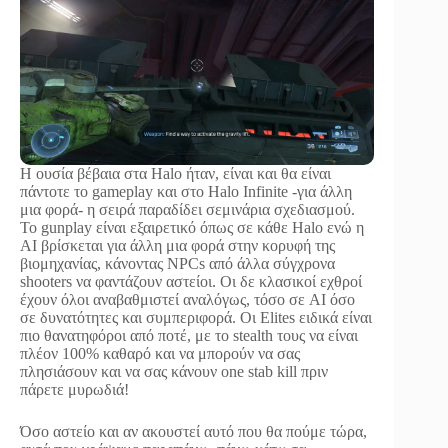
Η ουσία βέβαια στα Halo ήταν, είναι και θα είναι
πάντοτε το gameplay και στο Halo Infinite -για άλλη
μια φορά- η σειρά παραδίδει σεμινάρια σχεδιασμού.
Το gunplay είναι εξαιρετικό όπως σε κάθε Halo ενώ η
AI βρίσκεται για άλλη μια φορά στην κορυφή της
βιομηχανίας, κάνοντας NPCs από άλλα σύγχρονα
shooters να φαντάζουν αστείοι. Oι δε κλασικοί εχθροί
έχουν όλοι αναβαθμιστεί αναλόγως, τόσο σε AI όσο
σε δυνατότητες και συμπεριφορά. Οι Elites ειδικά είναι
πιο θανατηφόροι από ποτέ, με το stealth τους να είναι
πλέον 100% καθαρό και να μπορούν να σας
πλησιάσουν και να σας κάνουν one stab kill πριν
πάρετε μυρωδιά!
Όσο αστείο και αν ακουστεί αυτό που θα πούμε τώρα,