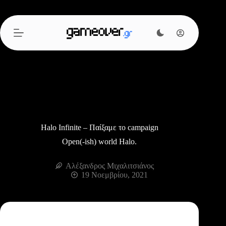
Μετάβαση
στο
περιεχόμενο
Halo Infinite – Παίξαμε το campaign
Open(-ish) world Halo.
Αλέξανδρος Μιχαλιτσιάνος
19 Νοεμβρίου, 2021