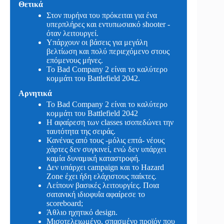
Θετικά
Στον πυρήνα του πρόκειται για ένα
υπερπλήρες και εντυπωσιακό shooter -
όταν λειτουργεί.
Υπάρχουν οι βάσεις για μεγάλη
βελτίωση και πολύ περιεχόμενο στους
επόμενους μήνες.
Το Bad Company 2 είναι το καλύτερο
κομμάτι του Battlefield 2042.
Αρνητικά
Το Bad Company 2 είναι το καλύτερο
κομμάτι του Battlefield 2042
Η αφαίρεση των classes ισοπεδώνει την
ταυτότητα της σειράς.
Κανένας από τους -μόλις επτά- νέους
χάρτες δεν συγκινεί, ενώ δεν υπάρχει
καμία δυναμική καταστροφή.
Δεν υπάρχει campaign και το Hazard
Zone έχει ήδη ελάχιστους παίκτες.
Λείπουν βασικές λειτουργίες. Ποια
σατανική ιδιοφυΐα αφαίρεσε το
scoreboard;
Άθλιο ηχητικό design.
Μισοτελειωμένο, σπασμένο προϊόν που