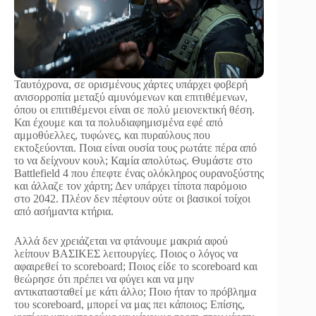
Ταυτόχρονα, σε ορισμένους χάρτες υπάρχει φοβερή
ανισορροπία μεταξύ αμυνόμενων και επιτιθέμενων,
όπου οι επιτιθέμενοι είναι σε πολύ μειονεκτική θέση.
Και έχουμε και τα πολυδιαφημισμένα εφέ από
αμμοθύελλες, τυφώνες, και πυραύλους που
εκτοξεύονται. Ποια είναι ουσία τους ρωτάτε πέρα από
το να δείχνουν κουλ; Καμία απολύτως. Θυμάστε στο
Battlefield 4 που έπεφτε ένας ολόκληρος ουρανοξύστης
και άλλαζε τον χάρτη; Δεν υπάρχει τίποτα παρόμοιο
στο 2042. Πλέον δεν πέφτουν ούτε οι βασικοί τοίχοι
από ασήμαντα κτήρια.
Αλλά δεν χρειάζεται να φτάνουμε μακριά αφού
λείπουν ΒΑΣΙΚΕΣ λειτουργίες. Ποιος ο λόγος να
αφαιρεθεί το scoreboard; Ποιος είδε το scoreboard και
θεώρησε ότι πρέπει να φύγει και να μην
αντικατασταθεί με κάτι άλλο; Ποιο ήταν το πρόβλημα
του scoreboard, μπορεί να μας πει κάποιος; Επίσης,