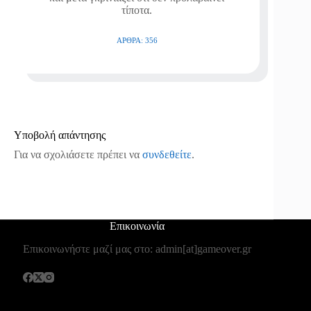
τίποτα.
ΆΡΘΡΑ: 356
Υποβολή απάντησης
Για να σχολιάσετε πρέπει να
συνδεθείτε
.
Επικοινωνία
Επικοινωνήστε μαζί μας στο: admin[at]gameover.gr