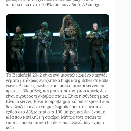
αποτελεί πλέον το 100% του παιχνιδιού. Αλλά όχι.
Tο Battlefield 2042 είναι ένα μισοτελειωμένο παιχνίδι
γεμάτο με άκρως ενοχλητικά bugs και glitches σε κάθε
γωνιά. Δεκάδες crashes και προβληματικοί servers τις
πρώτες εβδομάδες, και μια κατάσταση που κανείς δεν
είναι σίγουρος τι ακριβώς φταίει. Είναι η σύνδεσή μας;
Είναι ο server; Είναι το προβληματικό bullet spread που
δεν βγάζει κανένα νόημα; Σημαδεύουμε άψογα τον
εχθρό στο δόξα-πατρί στα 100 μέτρα, και δεν έχουμε
ιδέα που κατέληξε η σφαίρα. Μήπως τότε φταίει το
επίσης προβληματικό hit detection; Ξανά, δεν έχουμε
ιδέα.