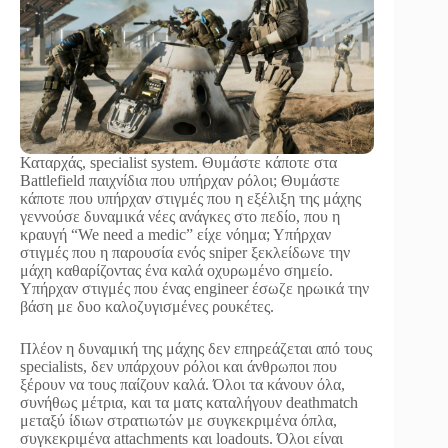
Καταρχάς, specialist system. Θυμάστε κάποτε στα
Battlefield παιχνίδια που υπήρχαν ρόλοι; Θυμάστε
κάποτε που υπήρχαν στιγμές που η εξέλιξη της μάχης
γεννούσε δυναμικά νέες ανάγκες στο πεδίο, που η
κραυγή “We need a medic” είχε νόημα; Υπήρχαν
στιγμές που η παρουσία ενός sniper ξεκλείδωνε την
μάχη καθαρίζοντας ένα καλά οχυρωμένο σημείο.
Υπήρχαν στιγμές που ένας engineer έσωζε ηρωικά την
βάση με δυο καλοζυγισμένες ρουκέτες.
Πλέον η δυναμική της μάχης δεν επηρεάζεται από τους
specialists, δεν υπάρχουν ρόλοι και άνθρωποι που
ξέρουν να τους παίζουν καλά. Όλοι τα κάνουν όλα,
συνήθως μέτρια, και τα ματς καταλήγουν deathmatch
μεταξύ ίδιων στρατιωτών με συγκεκριμένα όπλα,
συγκεκριμένα attachments και loadouts. Όλοι είναι