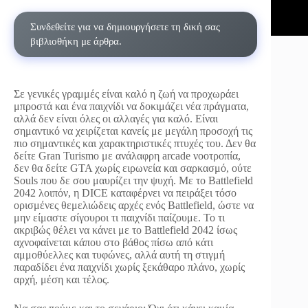
Συνδεθείτε για να δημιουργήσετε τη δική σας
βιβλιοθήκη με άρθρα.
Σε γενικές γραμμές είναι καλό η ζωή να προχωράει
μπροστά και ένα παιχνίδι να δοκιμάζει νέα πράγματα,
αλλά δεν είναι όλες οι αλλαγές για καλό. Είναι
σημαντικό να χειρίζεται κανείς με μεγάλη προσοχή τις
πιο σημαντικές και χαρακτηριστικές πτυχές του. Δεν θα
δείτε Gran Turismo με ανάλαφρη arcade νοοτροπία,
δεν θα δείτε GTA χωρίς ειρωνεία και σαρκασμό, ούτε
Souls που δε σου μαυρίζει την ψυχή. Με το Battlefield
2042 λοιπόν, η DICE καταφέρνει να πειράξει τόσο
ορισμένες θεμελιώδεις αρχές ενός Battlefield, ώστε να
μην είμαστε σίγουροι τι παιχνίδι παίζουμε. Το τι
ακριβώς θέλει να κάνει με το Battlefield 2042 ίσως
αχνοφαίνεται κάπου στο βάθος πίσω από κάτι
αμμοθύελλες και τυφώνες, αλλά αυτή τη στιγμή
παραδίδει ένα παιχνίδι χωρίς ξεκάθαρο πλάνο, χωρίς
αρχή, μέση και τέλος.