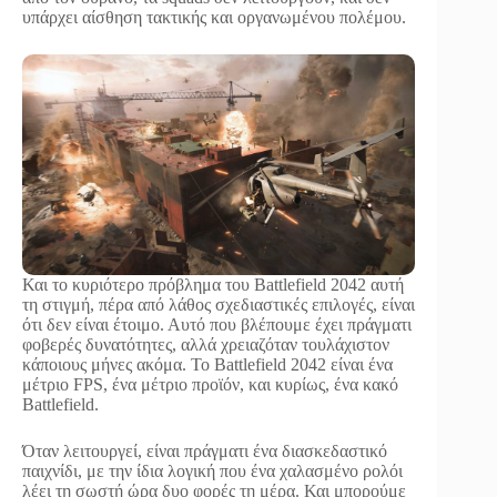
υπάρχει αίσθηση τακτικής και οργανωμένου πολέμου.
Και το κυριότερο πρόβλημα του Battlefield 2042 αυτή
τη στιγμή, πέρα από λάθος σχεδιαστικές επιλογές, είναι
ότι δεν είναι έτοιμο. Αυτό που βλέπουμε έχει πράγματι
φοβερές δυνατότητες, αλλά χρειαζόταν τουλάχιστον
κάποιους μήνες ακόμα. Το Battlefield 2042 είναι ένα
μέτριο FPS, ένα μέτριο προϊόν, και κυρίως, ένα κακό
Battlefield.
Όταν λειτουργεί, είναι πράγματι ένα διασκεδαστικό
παιχνίδι, με την ίδια λογική που ένα χαλασμένο ρολόι
λέει τη σωστή ώρα δυο φορές τη μέρα. Και μπορούμε