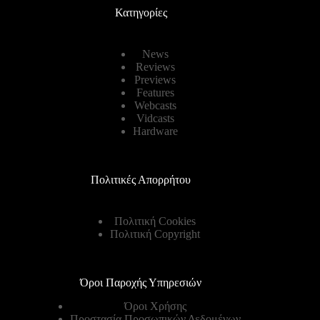
Κατηγορίες
News
Reviews
Previews
Features
Webcasts
Vidcasts
Hardware
Πολιτικές Απορρήτου
Πολιτική Cookies
Πολιτική Copyright
Όροι Παροχής Υπηρεσιών
Όροι Χρήσης
Προστασία Προσωπικών Δεδομένων