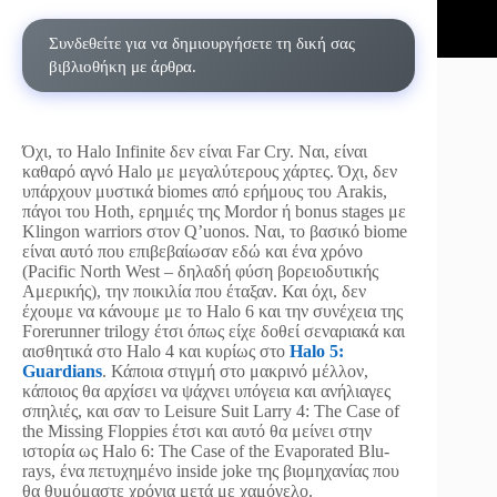
Συνδεθείτε για να δημιουργήσετε τη δική σας
βιβλιοθήκη με άρθρα.
Όχι, το Halo Infinite δεν είναι Far Cry. Ναι, είναι
καθαρό αγνό Halo με μεγαλύτερους χάρτες. Όχι, δεν
υπάρχουν μυστικά biomes από ερήμους του Arakis,
πάγοι του Hoth, ερημιές της Mordor ή bonus stages με
Klingon warriors στον Q’uonos. Ναι, το βασικό biome
είναι αυτό που επιβεβαίωσαν εδώ και ένα χρόνο
(Pacific North West – δηλαδή φύση βορειοδυτικής
Αμερικής), την ποικιλία που έταξαν. Και όχι, δεν
έχουμε να κάνουμε με το Halo 6 και την συνέχεια της
Forerunner trilogy έτσι όπως είχε δοθεί σεναριακά και
αισθητικά στο Halo 4 και κυρίως στο
Halo 5:
Guardians
. Κάποια στιγμή στο μακρινό μέλλον,
κάποιος θα αρχίσει να ψάχνει υπόγεια και ανήλιαγες
σπηλιές, και σαν το Leisure Suit Larry 4: The Case of
the Missing Floppies έτσι και αυτό θα μείνει στην
ιστορία ως Halo 6: The Case of the Evaporated Blu-
rays, ένα πετυχημένο inside joke της βιομηχανίας που
θα θυμόμαστε χρόνια μετά με χαμόγελο.