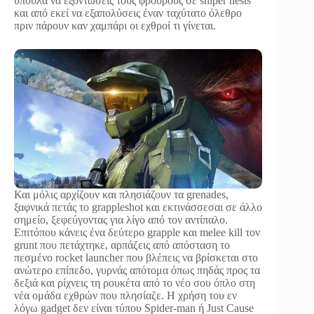
ύπουλα να εξοντώσεις τους φρουρούς σε sniper nests
και από εκεί να εξαπολύσεις έναν ταχύτατο όλεθρο
πριν πάρουν καν χαμπάρι οι εχθροί τι γίνεται.
Και μόλις αρχίζουν και πλησιάζουν τα grenades,
ξαφνικά πετάς το grappleshot και εκτινάσσεσαι σε άλλο
σημείο, ξεφεύγοντας για λίγο από τον αντίπαλο.
Επιτόπου κάνεις ένα δεύτερο grapple και melee kill τον
grunt που πετάχτηκε, αρπάζεις από απόσταση το
πεσμένο rocket launcher που βλέπεις να βρίσκεται στο
ανώτερο επίπεδο, γυρνάς απότομα όπως πηδάς προς τα
δεξιά και ρίχνεις τη ρουκέτα από το νέο σου όπλο στη
νέα ομάδα εχθρών που πλησίαζε. Η χρήση του εν
λόγω gadget δεν είναι τύπου Spider-man ή Just Cause