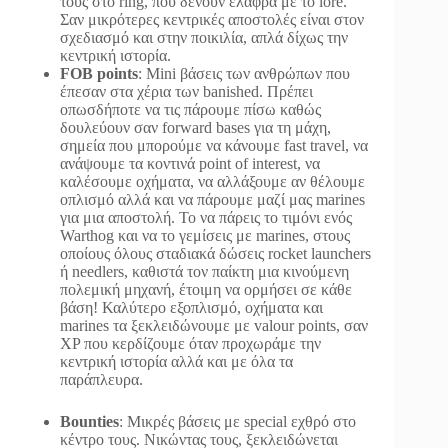
τους στο ring, που δένουν ελαφρά με το lore.
Σαν μικρότερες κεντρικές αποστολές είναι στον
σχεδιασμό και στην ποικιλία, απλά δίχως την
κεντρική ιστορία.
FOB points
: Mini βάσεις των ανθρώπων που
έπεσαν στα χέρια των banished. Πρέπει
οπωσδήποτε να τις πάρουμε πίσω καθώς
δουλεύουν σαν forward bases για τη μάχη,
σημεία που μπορούμε να κάνουμε fast travel, να
ανάψουμε τα κοντινά point of interest, να
καλέσουμε οχήματα, να αλλάξουμε αν θέλουμε
οπλισμό αλλά και να πάρουμε μαζί μας marines
για μια αποστολή. Το να πάρεις το τιμόνι ενός
Warthog και να το γεμίσεις με marines, στους
οποίους όλους σταδιακά δώσεις rocket launchers
ή needlers, καθιστά τον παίκτη μια κινούμενη
πολεμική μηχανή, έτοιμη να ορμήσει σε κάθε
βάση! Καλύτερο εξοπλισμό, οχήματα και
marines τα ξεκλειδώνουμε με valour points, σαν
XP που κερδίζουμε όταν προχωράμε την
κεντρική ιστορία αλλά και με όλα τα
παράπλευρα.
Bounties
: Μικρές βάσεις με special εχθρό στο
κέντρο τους. Νικώντας τους, ξεκλειδώνεται