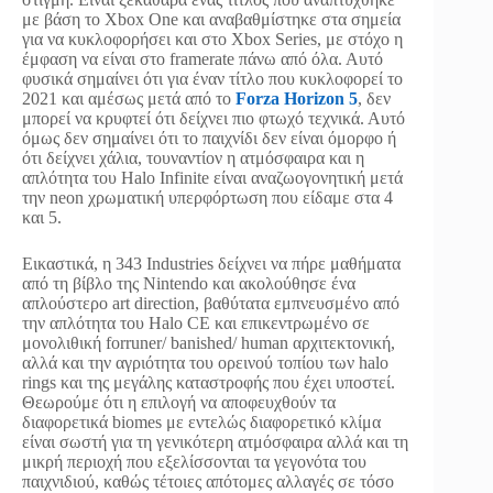
με βάση το Xbox One και αναβαθμίστηκε στα σημεία
για να κυκλοφορήσει και στο Xbox Series, με στόχο η
έμφαση να είναι στο framerate πάνω από όλα. Αυτό
φυσικά σημαίνει ότι για έναν τίτλο που κυκλοφορεί το
2021 και αμέσως μετά από το
Forza Horizon 5
, δεν
μπορεί να κρυφτεί ότι δείχνει πιο φτωχό τεχνικά. Αυτό
όμως δεν σημαίνει ότι το παιχνίδι δεν είναι όμορφο ή
ότι δείχνει χάλια, τουναντίον η ατμόσφαιρα και η
απλότητα του Halo Infinite είναι αναζωογονητική μετά
την neon χρωματική υπερφόρτωση που είδαμε στα 4
και 5.
Εικαστικά, η 343 Industries δείχνει να πήρε μαθήματα
από τη βίβλο της Nintendo και ακολούθησε ένα
απλούστερο art direction, βαθύτατα εμπνευσμένο από
την απλότητα του Halo CE και επικεντρωμένο σε
μονολιθική forruner/ banished/ human αρχιτεκτονική,
αλλά και την αγριότητα του ορεινού τοπίου των halo
rings και της μεγάλης καταστροφής που έχει υποστεί.
Θεωρούμε ότι η επιλογή να αποφευχθούν τα
διαφορετικά biomes με εντελώς διαφορετικό κλίμα
είναι σωστή για τη γενικότερη ατμόσφαιρα αλλά και τη
μικρή περιοχή που εξελίσσονται τα γεγονότα του
παιχνιδιού, καθώς τέτοιες απότομες αλλαγές σε τόσο