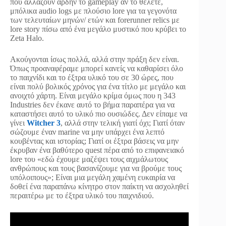
που αλλάζουν άρδην το gameplay αν το θέλετε,
μπόλικα audio logs με πλούσιο lore για τα γεγονότα
των τελευταίων μηνών/ ετών και forerunner relics με
lore story πίσω από ένα μεγάλο μυστικό που κρύβει το
Zeta Halo.
Ακούγονται ίσως πολλά, αλλά στην πράξη δεν είναι.
Όπως προαναφέραμε μπορεί κανείς να καθαρίσει όλο
το παιχνίδι και το έξτρα υλικό του σε 30 ώρες, που
είναι πολύ βολικός χρόνος για ένα τίτλο με μεγάλο και
ανοιχτό χάρτη. Είναι μεγάλο κρίμα όμως που η 343
Industries δεν έκανε αυτό το βήμα παραπέρα για να
καταστήσει αυτό το υλικό πιο ουσιώδες. Δεν είπαμε να
γίνει
Witcher 3
, αλλά στην τελική γιατί όχι; Γιατί όταν
σώζουμε έναν marine να μην υπάρχει ένα λεπτό
κουβέντας και ιστορίας; Γιατί οι έξτρα βάσεις να μην
έκρυβαν ένα βαθύτερο quest πέρα από το επιφανειακό
lore του «εδώ έχουμε μαζέψει τους αιχμάλωτους
ανθρώπους και τους βασανίζουμε για να βρούμε τους
υπόλοιπους»; Είναι μια μεγάλη χαμένη ευκαιρία να
δοθεί ένα παραπάνω κίνητρο στον παίκτη να ασχοληθεί
περαιτέρω με το έξτρα υλικό του παιχνιδιού.