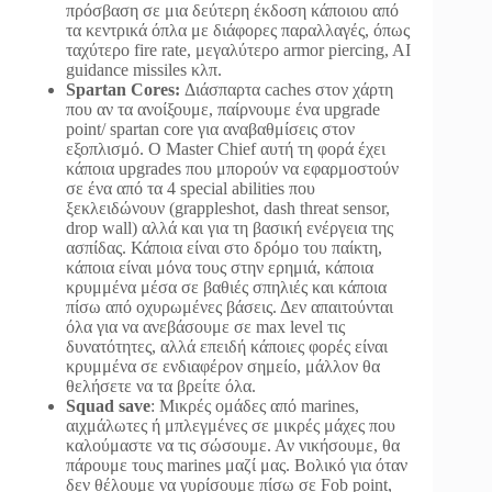
πρόσβαση σε μια δεύτερη έκδοση κάποιου από
τα κεντρικά όπλα με διάφορες παραλλαγές, όπως
ταχύτερο fire rate, μεγαλύτερο armor piercing, AI
guidance missiles κλπ.
Spartan Cores:
Διάσπαρτα caches στον χάρτη
που αν τα ανοίξουμε, παίρνουμε ένα upgrade
point/ spartan core για αναβαθμίσεις στον
εξοπλισμό. Ο Master Chief αυτή τη φορά έχει
κάποια upgrades που μπορούν να εφαρμοστούν
σε ένα από τα 4 special abilities που
ξεκλειδώνουν (grappleshot, dash threat sensor,
drop wall) αλλά και για τη βασική ενέργεια της
ασπίδας. Κάποια είναι στο δρόμο του παίκτη,
κάποια είναι μόνα τους στην ερημιά, κάποια
κρυμμένα μέσα σε βαθιές σπηλιές και κάποια
πίσω από οχυρωμένες βάσεις. Δεν απαιτούνται
όλα για να ανεβάσουμε σε max level τις
δυνατότητες, αλλά επειδή κάποιες φορές είναι
κρυμμένα σε ενδιαφέρον σημείο, μάλλον θα
θελήσετε να τα βρείτε όλα.
Squad save
: Μικρές ομάδες από marines,
αιχμάλωτες ή μπλεγμένες σε μικρές μάχες που
καλούμαστε να τις σώσουμε. Αν νικήσουμε, θα
πάρουμε τους marines μαζί μας. Βολικό για όταν
δεν θέλουμε να γυρίσουμε πίσω σε Fob point,