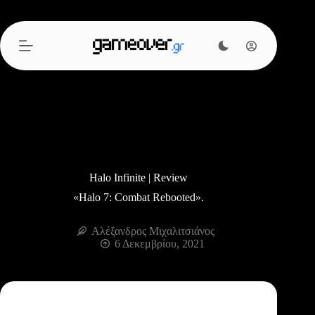
Μετάβαση
στο
περιεχόμενο
Halo Infinite | Review
«Halo 7: Combat Rebooted».
Αλέξανδρος Μιχαλιτσιάνος
6 Δεκεμβρίου, 2021