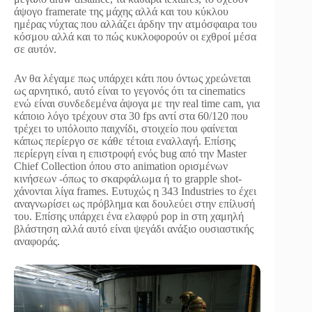
άψογο framerate της μάχης αλλά και του κύκλου
ημέρας νύχτας που αλλάζει άρδην την ατμόσφαιρα του
κόσμου αλλά και το πώς κυκλοφορούν οι εχθροί μέσα
σε αυτόν.
Αν θα λέγαμε πως υπάρχει κάτι που όντως χρεώνεται
ως αρνητικό, αυτό είναι το γεγονός ότι τα cinematics
ενώ είναι συνδεδεμένα άψογα με την real time cam, για
κάποιο λόγο τρέχουν στα 30 fps αντί στα 60/120 που
τρέχει το υπόλοιπο παιχνίδι, στοιχείο που φαίνεται
κάπως περίεργο σε κάθε τέτοια εναλλαγή. Επίσης
περίεργη είναι η επιστροφή ενός bug από την Master
Chief Collection όπου στο animation ορισμένων
κινήσεων -όπως το σκαρφάλωμα ή το grapple shot-
χάνονται λίγα frames. Ευτυχώς η 343 Industries το έχει
αναγνωρίσει ως πρόβλημα και δουλεύει στην επίλυσή
του. Επίσης υπάρχει ένα ελαφρύ pop in στη χαμηλή
βλάστηση αλλά αυτό είναι ψεγάδι ανάξιο ουσιαστικής
αναφοράς.