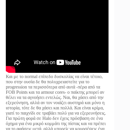
Και με το normal επίπεδο δυσκολίας να είναι τέτοιο,
που στην ουσία δε θα πολυχρειαστείτε για το
progression τα περισσότερα από αυτά -πέρα από τα
FOB Points και τα armour cores- ο παίκτης μπορεί αν
θέλει να τα αγνοήσει εντελώς. Ναι, θα χάσει από την
εξερεύνηση, αλλά αν τον νοιάζει αυστηρά και μόνο η
ιστορία, τότε δε θα χάσει και πολλά. Και είναι κρίμα,
γιατί το παιχνίδι σε τραβάει πολύ για να εξερευνήσεις.
Για πρώτη φορά σε Halo δεν έχεις πρόσβαση σε ένα
όχημα για ένα μικρό κομμάτι της πίστας και να πρέπει
να το αφήσεις μετά, αλλά μπορείς να κουρσέψεις ένα