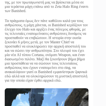
της, με τον πρωταγωνιστή μας να βρίσκεται μέσα σε
μια τεράστια μάχη επάνω από το Zeta Halo Ring έναντι
των Banished.
Τα πράγματα όμως δεν πάνε καθόλου καλά για τους
ανθρώπους, η μάχη χάνεται, οι Banished κερδίζουν τον
έλεγχο του Halo και αρχίζει ένας πόλεμος φθοράς, με
τις τελευταίες εναπομείνασες ανθρώπινες δυνάμεις να
προσπαθούν να επιβιώσουν. Η ιστορία στην ουσία
ξεκινάει 6 μήνες μετά, με τον Master Chief να
προσπαθεί να ολοκληρώσει την αρχική αποστολή του
και να σώσει την ανθρωπότητα. Στο πλευρό του έχει
μία νέα AI τύπου Cortana, ονόματι Weapon, και έναν
διασωσμένο πιλότο. Μαζί θα ξεκινήσουν βήμα βήμα
μια προσπάθεια να να σώσουν τους τελευταίους
ανθρώπους που έχουν εναπομείνει στο ring, να
ανακαλύψουν γιατί οι Banished εμφανίστηκαν ξαφνικά
εδώ αλλά και να ολοκληρώσουν τη μυστική αποστολή
για την οποία είχαν έρθει αρχικά εδώ.