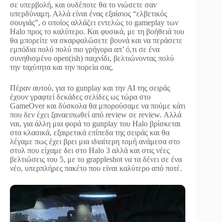
σε υπερβολή, και ουδέποτε θα το νιώσετε σαν
υπερδύναμη. Αλλά είναι ένας εξαίσιος “ελβετικός
σουγιάς”, ο οποίος αλλάζει εντελώς το gameplay των
Halo προς το καλύτερο. Και φυσικά, με τη βοήθειά του
θα μπορείτε να σκαρφαλώσετε βουνά και να περάσετε
εμπόδια πολύ πολύ πιο γρήγορα απ’ ό,τι σε ένα
συνηθισμένο open(ish) παιχνίδι, βελτιώνοντας πολύ
την ταχύτητα και την πορεία σας.
Πέραν αυτού, για το gunplay και την ΑΙ της σειράς
έχουν γραφτεί δεκάδες σελίδες ως τώρα στο
GameOver και δύσκολα θα μπορούσαμε να πούμε κάτι
που δεν έχει ξαναειπωθεί από review σε review. Αλλά
ναι, για άλλη μια φορά το gunplay του Halo βρίσκεται
στα κλασικά, εξαιρετικά επίπεδα της σειράς και θα
λέγαμε πως έχει βρει μια ιδιαίτερη τομή ανάμεσα στο
στυλ που είχαμε δει στο Halo 3 αλλά και στις νέες
βελτιώσεις του 5, με το grappleshot να τα δένει σε ένα
νέο, υπερπλήρες πακέτο που είναι καλύτερο από ποτέ.