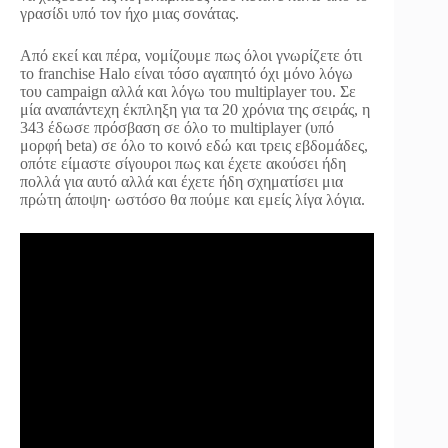
γρασίδι υπό τον ήχο μιας σονάτας.
Από εκεί και πέρα, νομίζουμε πως όλοι γνωρίζετε ότι
το franchise Halo είναι τόσο αγαπητό όχι μόνο λόγω
του campaign αλλά και λόγω του multiplayer του. Σε
μία αναπάντεχη έκπληξη για τα 20 χρόνια της σειράς, η
343 έδωσε πρόσβαση σε όλο το multiplayer (υπό
μορφή beta) σε όλο το κοινό εδώ και τρεις εβδομάδες,
οπότε είμαστε σίγουροι πως και έχετε ακούσει ήδη
πολλά για αυτό αλλά και έχετε ήδη σχηματίσει μια
πρώτη άποψη∙ ωστόσο θα πούμε και εμείς λίγα λόγια.