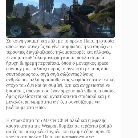
Σε κοινή γραμμή και πάλι με το πρώτο Halo, η ιστορία
αποφεύγει συνεχώς να γίνει πομπώδης ή να σπρώχνει
τεράστιες διαγαλαξιακές τηλεμεταφορές και αλλαγές.
Είναι μια καθ’ όλα μοναχική και σε πολλά σημεία
ήσυχη & ήρεμη περιπέτεια, όπου ο μοναχικός space
cowboy μας καλπάζει προς το άγνωστο με τους δύο
συντρόφους του, σιγά σιγά σώζοντας λίγους
ανθρώπους αλλά προσπαθώντας να φτάσει στον τελικό
στόχο του ό,τι και αν συμβεί, ό,τι και αν χρειαστεί να
θυσιάσει, απέναντι σε έναν αρχετυπικό villain, o οποίος
όμως εξελίσσεται και αναπτύσσεται σταδιακά και με
μεγαλύτερη ωριμότητα απ’ ό,τι συνηθίζουμε να
βλέπουμε στα Halo.
Η στωικότητα του Master Chief αλλά και η αφελής
καυστικότητα της Weapon θυμίζει σε τεράστιο βαθμό
αυτές τις μοναχικές στιγμές που είχαμε ζήσει πριν 20
χρόνια στο πρώτο Halo, και καταφέρνουν να