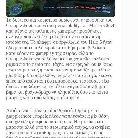
Το δεύτερο και κυριότερο όμως είναι η προσθήκη του
Grappleshoot, του νέου special ability του Master Chief
και πιθανά της καλύτερης gameplay προσθήκης /
αλλαγής που έχει δει η σειρά στην εικοσάχρονη
ιστορία της. Το ελαφρύ σκαρφάλωμα του Halo 5 ήταν
ήδη μια πάρα πολύ ωραία προσθήκη που βελτίωσε
κατά κόρον το gameplay της σειράς, αλλά το
Grappleshot είναι απλά gamechanger καθώς αλλάζει
ριζικά πια το πεδίο της μάχης. Να περιγράψουμε ίσως
πως αντιμετωπίζαμε και πως αντιμετωπίζουμε πλέον
μία βάση. Στο παρελθόν, πλησίαζες σιγά σιγά, έκανες
snipe από απόσταση ό,τι μπορούσες, τραβούσες έξω
όποιον τραβιόταν και εν τέλει αναγκαζόσουν βήμα-
βήμα και βράχο-βράχο να πλησιάζεις όσο πιο κοντά
μπορείς κάτω από καταιγισμό πυρών.
Αυτό, είναι φυσικά ακόμα δυνατό. Όμως με το
grappleshoot μπορείς πλέον να πλησιάσεις μία βάση
από χιλιάδες διαφορετικά σημεία. Να μη πας από
μπροστά αλλά από το περιμετρικό τοίχος, να ανέβεις
πάνω του και να καθαρίσεις την περίπολο, να πας