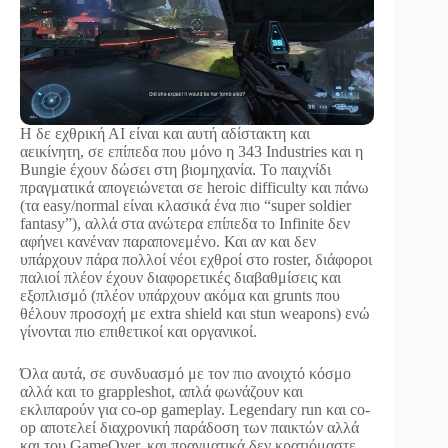
Η δε εχθρική ΑΙ είναι και αυτή αδίστακτη και
αεικίνητη, σε επίπεδα που μόνο η 343 Industries και η
Bungie έχουν δώσει στη βιομηχανία. Το παιχνίδι
πραγματικά απογειώνεται σε heroic difficulty και πάνω
(τα easy/normal είναι κλασικά ένα πιο “super soldier
fantasy”), αλλά στα ανώτερα επίπεδα το Infinite δεν
αφήνει κανέναν παραπονεμένο. Και αν και δεν
υπάρχουν πάρα πολλοί νέοι εχθροί στο roster, διάφοροι
παλιοί πλέον έχουν διαφορετικές διαβαθμίσεις και
εξοπλισμό (πλέον υπάρχουν ακόμα και grunts που
θέλουν προσοχή με extra shield και stun weapons) ενώ
γίνονται πιο επιθετικοί και οργανικοί.
Όλα αυτά, σε συνδυασμό με τον πιο ανοιχτό κόσμο
αλλά και το grappleshot, απλά φωνάζουν και
εκλιπαρούν για co-op gameplay. Legendary run και co-
op αποτελεί διαχρονική παράδοση των παικτών αλλά
και του GameΟver, και πραγματικά δεν κρατιόμαστε