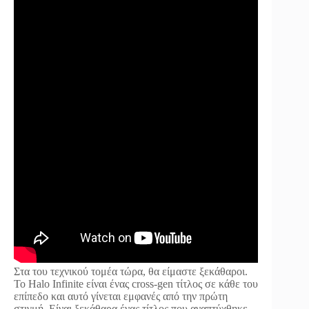
Στα του τεχνικού τομέα τώρα, θα είμαστε ξεκάθαροι.
Το Halo Infinite είναι ένας cross-gen τίτλος σε κάθε του
επίπεδο και αυτό γίνεται εμφανές από την πρώτη
στιγμή. Είναι ξεκάθαρα ένας τίτλος που αναπτύχθηκε