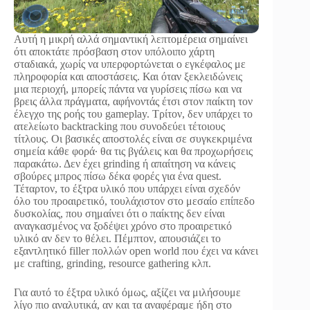
Αυτή η μικρή αλλά σημαντική λεπτομέρεια σημαίνει
ότι αποκτάτε πρόσβαση στον υπόλοιπο χάρτη
σταδιακά, χωρίς να υπερφορτώνεται ο εγκέφαλος με
πληροφορία και αποστάσεις. Και όταν ξεκλειδώνεις
μια περιοχή, μπορείς πάντα να γυρίσεις πίσω και να
βρεις άλλα πράγματα, αφήνοντάς έτσι στον παίκτη τον
έλεγχο της ροής του gameplay. Τρίτον, δεν υπάρχει το
ατελείωτο backtracking που συνοδεύει τέτοιους
τίτλους. Οι βασικές αποστολές είναι σε συγκεκριμένα
σημεία κάθε φορά∙ θα τις βγάλεις και θα προχωρήσεις
παρακάτω. Δεν έχει grinding ή απαίτηση να κάνεις
σβούρες μπρος πίσω δέκα φορές για ένα quest.
Τέταρτον, το έξτρα υλικό που υπάρχει είναι σχεδόν
όλο του προαιρετικό, τουλάχιστον στο μεσαίο επίπεδο
δυσκολίας, που σημαίνει ότι ο παίκτης δεν είναι
αναγκασμένος να ξοδέψει χρόνο στο προαιρετικό
υλικό αν δεν το θέλει. Πέμπτον, απουσιάζει το
εξαντλητικό filler πολλών open world που έχει να κάνει
με crafting, grinding, resource gathering κλπ.
Για αυτό το έξτρα υλικό όμως, αξίζει να μιλήσουμε
λίγο πιο αναλυτικά, αν και τα αναφέραμε ήδη στο