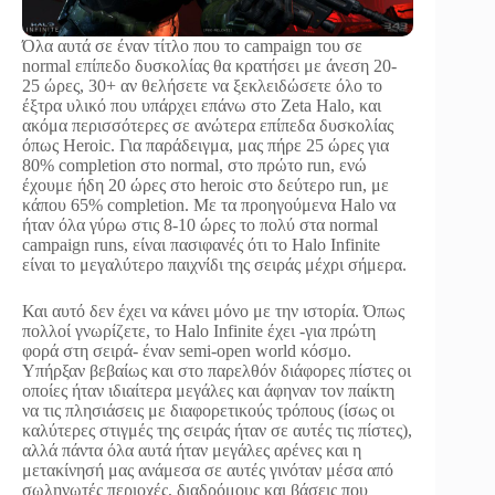
Όλα αυτά σε έναν τίτλο που το campaign του σε
normal επίπεδο δυσκολίας θα κρατήσει με άνεση 20-
25 ώρες, 30+ αν θελήσετε να ξεκλειδώσετε όλο το
έξτρα υλικό που υπάρχει επάνω στο Zeta Halo, και
ακόμα περισσότερες σε ανώτερα επίπεδα δυσκολίας
όπως Heroic. Για παράδειγμα, μας πήρε 25 ώρες για
80% completion στο normal, στο πρώτο run, ενώ
έχουμε ήδη 20 ώρες στο heroic στο δεύτερο run, με
κάπου 65% completion. Με τα προηγούμενα Halo να
ήταν όλα γύρω στις 8-10 ώρες το πολύ στα normal
campaign runs, είναι πασιφανές ότι το Halo Infinite
είναι το μεγαλύτερο παιχνίδι της σειράς μέχρι σήμερα.
Και αυτό δεν έχει να κάνει μόνο με την ιστορία. Όπως
πολλοί γνωρίζετε, το Halo Infinite έχει -για πρώτη
φορά στη σειρά- έναν semi-open world κόσμο.
Υπήρξαν βεβαίως και στο παρελθόν διάφορες πίστες οι
οποίες ήταν ιδιαίτερα μεγάλες και άφηναν τον παίκτη
να τις πλησιάσεις με διαφορετικούς τρόπους (ίσως οι
καλύτερες στιγμές της σειράς ήταν σε αυτές τις πίστες),
αλλά πάντα όλα αυτά ήταν μεγάλες αρένες και η
μετακίνησή μας ανάμεσα σε αυτές γινόταν μέσα από
σωληνωτές περιοχές, διαδρόμους και βάσεις που