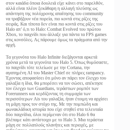
στον καιάδα όποια δουλειά είχε κάνει στο παρελθόν,
αλλά είναι πλέον ξεκάθαρη η αλλαγή πλεύσης ως
απάντηση της πολύχρονης απαίτησης του community
να τραβήξουν νέα πορεία, πιο κοντά στις ρίζες της
σειράς. Και τίποτα δεν είναι πιο κοντά στις ρίζες του
Halo απ’ ό,τι το Halo: Combat Evolved του πρώτου
Xbox, το παιχνίδι που άλλαξε για πάντα τα FPS games
στις κονσόλες. Ας πάρουμε όμως τα πράγματα από την
αρχή.
Τα γεγονότα του Halo Infinite διεξάγονται αρκετά
χρόνια μετά τα γεγονότα του Halo 5. Όπως θυμόσαστε,
το παιχνίδι τότε τελείωσε με την Cortana, την
αγαπημένη AI του Master Chief σε πλήρες rampancy.
Έχοντας αποφασίσει ότι μόνο αν πάρει τον έλεγχο του
γαλαξία η ίδια, θα μπορέσει να τον σώσει, απέκτησε
τον έλεγχο των Guardians, τεράστιων ρομπότ των
Forerunners και κερδίζοντας τη συμμαχία των
περισσότερων Ais του γαλαξία, ήταν έτοιμη να αρχίσει
τη μάχη προς τον στόχο της. Με την πομπώδη και
φωνακλάδικη ιστορία που είχε στηθεί στα τελευταία
δύο παιχνίδια, όλοι περίμεναν ότι στο Halo 6 θα
βλέπαμε κάτι αντίστοιχο με το Halo 3. Μια τεράστια
μάχη σε πολλαπλούς πλανήτες και περιοχές, με