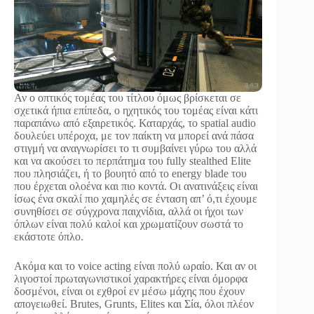
Αν ο οπτικός τομέας του τίτλου όμως βρίσκεται σε
σχετικά ήπια επίπεδα, ο ηχητικός του τομέας είναι κάτι
παραπάνω από εξαιρετικός. Καταρχάς, το spatial audio
δουλεύει υπέροχα, με τον παίκτη να μπορεί ανά πάσα
στιγμή να αναγνωρίσει το τι συμβαίνει γύρω του αλλά
και να ακούσει το περπάτημα του fully stealthed Elite
που πλησιάζει, ή το βουητό από το energy blade του
που έρχεται ολοένα και πιο κοντά. Οι ανατινάξεις είναι
ίσως ένα σκαλί πιο χαμηλές σε ένταση απ’ ό,τι έχουμε
συνηθίσει σε σύγχρονα παιχνίδια, αλλά οι ήχοι των
όπλων είναι πολύ καλοί και χρωματίζουν σωστά το
εκάστοτε όπλο.
Ακόμα και το voice acting είναι πολύ ωραίο. Και αν οι
λιγοστοί πρωταγωνιστικοί χαρακτήρες είναι όμορφα
δοσμένοι, είναι οι εχθροί εν μέσω μάχης που έχουν
απογειωθεί. Brutes, Grunts, Elites και Σία, όλοι πλέον