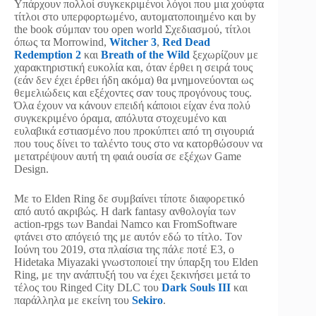
Υπάρχουν πολλοί συγκεκριμένοι λόγοι που μια χούφτα
τίτλοι στο υπερφορτωμένο, αυτοματοποιημένο και by
the book σύμπαν του open world Σχεδιασμού, τίτλοι
όπως τα Morrowind,
Witcher 3
,
Red Dead
Redemption 2
και
Breath of the Wild
ξεχωρίζουν με
χαρακτηριστική ευκολία και, όταν έρθει η σειρά τους
(εάν δεν έχει έρθει ήδη ακόμα) θα μνημονεύονται ως
θεμελιώδεις και εξέχοντες σαν τους προγόνους τους.
Όλα έχουν να κάνουν επειδή κάποιοι είχαν ένα πολύ
συγκεκριμένο όραμα, απόλυτα στοχευμένο και
ευλαβικά εστιασμένο που προκύπτει από τη σιγουριά
που τους δίνει το ταλέντο τους στο να κατορθώσουν να
μετατρέψουν αυτή τη φαιά ουσία σε εξέχων Game
Design.
Με το Elden Ring δε συμβαίνει τίποτε διαφορετικό
από αυτό ακριβώς. Η dark fantasy ανθολογία των
action-rpgs των Bandai Namco και FromSoftware
φτάνει στο απόγειό της με αυτόν εδώ το τίτλο. Τον
Ιούνη του 2019, στα πλαίσια της πάλε ποτέ E3, ο
Hidetaka Miyazaki γνωστοποιεί την ύπαρξη του Elden
Ring, με την ανάπτυξή του να έχει ξεκινήσει μετά το
τέλος του Ringed City DLC του
Dark Souls III
και
παράλληλα με εκείνη του
Sekiro
.