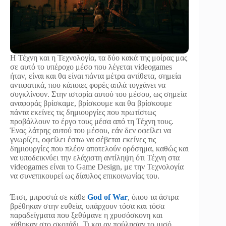
Η Τέχνη και η Τεχνολογία, τα δύο κακά της μοίρας μας
σε αυτό το υπέροχο μέσο που λέγεται videogames
ήταν, είναι και θα είναι πάντα μέτρα αντίθετα, σημεία
αντιφατικά, που κάποιες φορές απλά τυγχάνει να
συγκλίνουν. Στην ιστορία αυτού του μέσου, ως σημεία
αναφοράς βρίσκαμε, βρίσκουμε και θα βρίσκουμε
πάντα εκείνες τις δημιουργίες που πρωτίστως
προβάλλουν το έργο τους μέσα από τη Τέχνη τους.
Ένας λάτρης αυτού του μέσου, εάν δεν οφείλει να
γνωρίζει, οφείλει έστω να σέβεται εκείνες τις
δημιουργίες που πλέον αποτελούν ορόσημα, καθώς και
να υποδεικνύει την ελάχιστη αντίληψη ότι Τέχνη στα
videogames είναι το Game Design, με την Τεχνολογία
να συνεπικουρεί ως δίαυλος επικοινωνίας του.
Έτσι, μπροστά σε κάθε
God of War
, όπου τα άστρα
βρέθηκαν στην ευθεία, υπάρχουν τόσα και τόσα
παραδείγματα που ξεθύμανε η χρυσόσκονη και
χάθηκαν στο σκοτάδι. Τι και αν πούλησαν το μισό