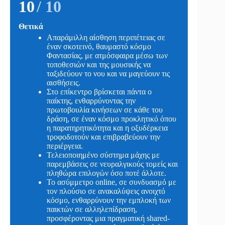
10
/ 10
Θετικά
Απαράμιλλη αίσθηση περιπέτειας σε
έναν σκοτεινό, θαυμαστό κόσμο
Φαντασίας, με ατμόσφαιρα μέσω των
τοποθεσιών και της μουσικής να
ταξιδεύουν το νου και να μαγεύουν τις
αισθήσεις.
Στο επίκεντρο βρίσκεται πάντα ο
παίκτης, ενθαρρύνοντας την
πρωτοβουλία κινήσεων σε κάθε του
δράση, σε έναν κόσμο προκλητικό όπου
η παρατηρητικότητα και η οξυδέρκεια
τροφοδοτούν και επιβραβεύουν την
περιέργεια.
Τελειοποιημένο σύστημα μάχης με
παρεμβάσεις σε νευραλγικούς τομείς και
πληθώρα επιλογών όσο ποτέ άλλοτε.
To ασύμμετρο online, σε συνδυασμό με
τον πλούσιο σε ανακαλύψεις ανοιχτό
κόσμο, ενθαρρύνουν την εμπλοκή των
παικτών σε αλληλεπίδραση,
προσφέροντας μια πραγματική shared-