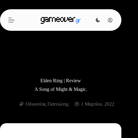
Μετάβαση
στο
περιεχόμενο
Elden Ring | Review
A Song of Might & Magic.
Οδυσσέας Γιαννιώτης
1 Μαρτίου, 2022