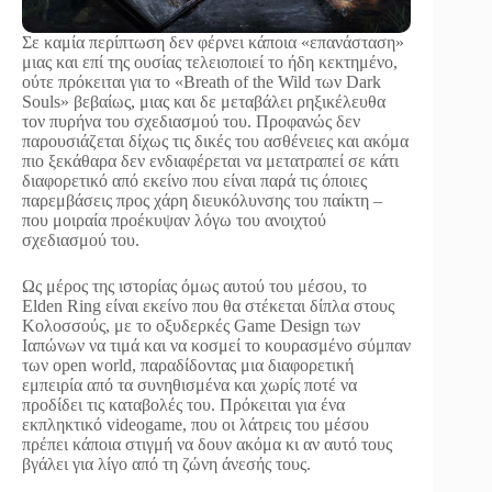
Σε καμία περίπτωση δεν φέρνει κάποια «επανάσταση»
μιας και επί της ουσίας τελειοποιεί το ήδη κεκτημένο,
ούτε πρόκειται για το «Breath of the Wild των Dark
Souls» βεβαίως, μιας και δε μεταβάλει ρηξικέλευθα
τον πυρήνα του σχεδιασμού του. Προφανώς δεν
παρουσιάζεται δίχως τις δικές του ασθένειες και ακόμα
πιο ξεκάθαρα δεν ενδιαφέρεται να μετατραπεί σε κάτι
διαφορετικό από εκείνο που είναι παρά τις όποιες
παρεμβάσεις προς χάρη διευκόλυνσης του παίκτη –
που μοιραία προέκυψαν λόγω του ανοιχτού
σχεδιασμού του.
Ως μέρος της ιστορίας όμως αυτού του μέσου, το
Elden Ring είναι εκείνο που θα στέκεται δίπλα στους
Κολοσσούς, με το οξυδερκές Game Design των
Ιαπώνων να τιμά και να κοσμεί το κουρασμένο σύμπαν
των open world, παραδίδοντας μια διαφορετική
εμπειρία από τα συνηθισμένα και χωρίς ποτέ να
προδίδει τις καταβολές του. Πρόκειται για ένα
εκπληκτικό videogame, που οι λάτρεις του μέσου
πρέπει κάποια στιγμή να δουν ακόμα κι αν αυτό τους
βγάλει για λίγο από τη ζώνη άνεσής τους.