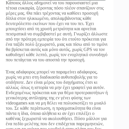
Κάποιος άλλος αδημονεί να του παρουσιαστεί μια
τέτοια ευκαιρία, ξέροντας πόσο πλέον σπανίζουν στις
μέρες μας. Θα πάει τρέχοντας να καθίσει προσοχή
δίπλα στον ηλικιωμένο, απολαμβάνοντας κάθε
δευτερόλεπτο εκείνων που έχει να του πει. Έχει
μπουχτίσει από τη χρυσή μετριότητα και αρνείται
πεισματικά να συμβιβαστεί με αυτή. Γνωρίζει άλλωστε
από την πρότερη εμπειρία του ότι ετούτο πρόκειται για
ένα ταξίδι πολύ ξεχωριστό, μιας και πίσω από το τιμόνι
θα βρίσκεται αυτός και μόνο αυτός, χωρίς GPS να τον
καθοδηγεί κάθε λεπτό, χωρίς τον ενοχλητικό συνοδηγό
που πετάγεται να του αποσπά την προσοχή.
Ένας αδιάφορος μπορεί να παραμείνει αδιάφορος,
χωρίς να μπει στη διαδικασία αυθυποβολής για το
οτιδήποτε. Δεν είναι μέρος του διηγήματος έτσι κι
αλλιώς -ίσως η ιστορία να μην έχει γραφτεί για αυτόν.
Ενδεχομένως πρόκειται και για θέμα προτεραιοτήτων ή
γενικότερης αντίληψης της εν γένει φύσης των
videogames και να μη θέλει να πολυσκοτίζει το μυαλό
του. Σε κάθε περίπτωση, η πραγματικότητα θα είναι
πάντα η ίδια, όποια αλήθεια κι αν έχει επιλέξει ο
καθένας ξεχωριστά να ακολουθήσει. Πόσο μάλλον για
ένα πεδίο μελέτης που δεν επιδέχεται παρερμηνειών,
μιας και τα χρόνια που κουβαλά στην πλάτη του δεν