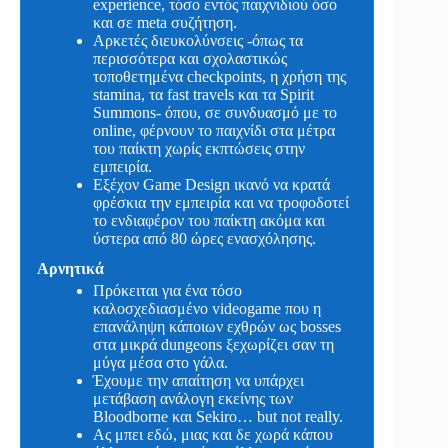
experience, τόσο εντός παιχνιδιού όσο
και σε meta συζήτηση.
Αρκετές διευκολύνσεις -όπως τα
περισσότερα και σχολαστικώς
τοποθετημένα checkpoints, η χρήση της
stamina, τα fast travels και τα Spirit
Summons- όπου, σε συνδυασμό με το
online, φέρνουν το παιχνίδι στα μέτρα
του παίκτη χωρίς εκπτώσεις στην
εμπειρία.
Εξέχον Game Design ικανό να κρατά
φρέσκια την εμπειρία και να τροφοδοτεί
το ενδιαφέρον του παίκτη ακόμα και
ύστερα από 80 ώρες ενασχόλησης.
Αρνητικά
Πρόκειται για ένα τόσο
καλοσχεδιασμένο videogame που η
επανάληψη κάποιων εχθρών ως bosses
στα μικρά dungeons ξεχωρίζει σαν τη
μύγα μέσα στο γάλα.
Έχουμε την απαίτηση να υπάρχει
μετάβαση ανάλογη εκείνης των
Bloodborne και Sekiro… but not really.
Ας μπει εδώ, μιας και δε χωρά κάπου