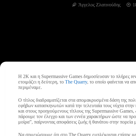
Άγγελος Ζλατινούδης
1
Η 2K και η Supermassive Games δημοσίευσαν το πλήρες revea
ετοιμάζει η δεύτερη, το
The Quarry
, το οποίο φαίνεται να α
περιμέναμε.
Ο τίτλος διαδραματίζεται στα απομακρυσμένα δάση της πολι
εφήβων κατασκηνωτών κατά την τελευταία τους νύχτα στην 
και στους προηγούμενους τίτλους της Supermassive Games, δ
πάρουμε τον έλεγχο και των εννέα χαρακτήρων ώστε να πρ
μοίρα”, παίρνοντας αποφάσεις ζωής ή θανάτου στην πορεία 
Να σημειώσουμε ότι στο The Quarry εμπλέκονται επίσης με