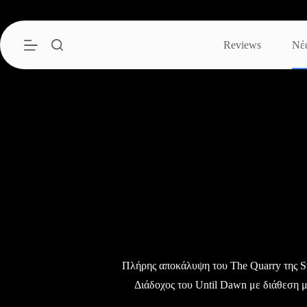
Μετάβαση
στο
περιεχόμενο
Reviews
Νέ
Πλήρης αποκάλυψη του The Quarry της 
Διάδοχος του Until Dawn με διάθεση μ