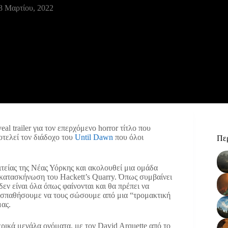
8 Μαρτίου, 2022
l trailer για τον επερχόμενο horror τίτλο που
ποτελεί τον διάδοχο του
Until Dawn
που όλοι
Περ
τείας της Νέας Υόρκης και ακολουθεί μια ομάδα
κατασκήνωση του Hackett’s Quarry. Όπως συμβαίνει
εν είναι όλα όπως φαίνονται και θα πρέπει να
οσπαθήσουμε να τους σώσουμε από μια “τρομακτική
μας.
ρικά μεγάλα ονόματα, με τον David Arquette από το