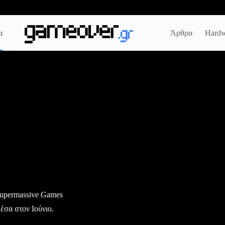
α
Άρθρα
Hardw
Supermassive Games
έσα στον Ιούνιο.