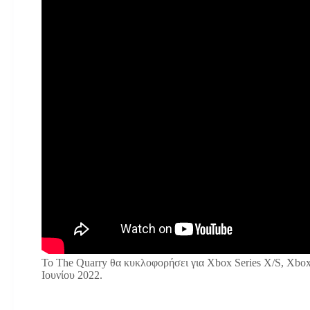
Το The Quarry θα κυκλοφορήσει για Xbox Series X/S, Xbox O
Ιουνίου 2022.