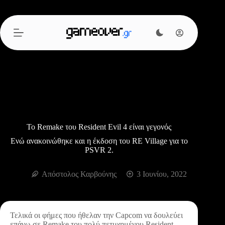
Μετάβαση
στο
περιεχόμενο
Το Remake του Resident Evil 4 είναι γεγονός
Ενώ ανακοινώθηκε και η έκδοση του RE Village για το
PSVR 2.
Απόστολος Καρβούνης
3 Ιουνίου, 2022
Τελικά οι φήμες που ήθελαν την Capcom να δουλεύει
επάνω σε Remake του πολύ πετυχημένου Resident