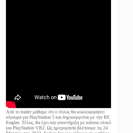
Από το trailer μάθαμε ότι ο τίτλος θα κυκλοφορήσει
σίγουρα για PlayStation 5 και δημιουργείται με την RE
Engine. Τέλος, θα έχει και υποστήριξη με κάποιο υλικό
για PlayStation VR2. Ως ημερομηνία βλέπουμε τις 24