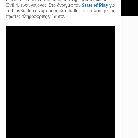
Evil 4, είναι γεγονός. Στο άνοιγμα του
State of Play
για
το PlayStation είχαμε το πρώτο trailer του τίτλου, με τις
πρώτες πληροφοριές γι’ αυτόν.