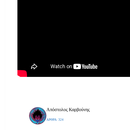
Απόστολος Καρβούνης
ΆΡΘΡΑ: 324