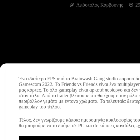
Απόστολος Καρβούνης
29
Ένα ιδιαίτερο FPS από το Brainwash Gang studio παρουσιά
Gamescom 2022. Το Friends vs Friends είναι ένα multiplayer
μας κάρτες. Το όλο gameplay είναι αρκετά περίεργο και δε
στον τίτλο. Από το trailer βλέπουμε ότι θα έχουμε τον ρό
περιβάλλον γεμάτο με έντονα χρώματα. Τα τελευταία δευτε
gameplay του τίτλου.
Τέλος, δεν γνωρίζουμε κάποια ημερομηνία κυκλοφορίας του F
θα μπορούμε να το δούμε σε PC και σε κάποιες κονσόλες -χ