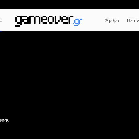
α
Άρθρα
Hardw
iends