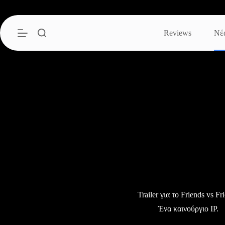
Μετάβαση
στο
περιεχόμενο
Reviews
Νέ
Trailer για το Friends vs Fr
Ένα καινούργιο IP.