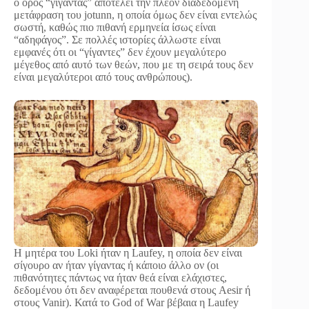
ο όρος “γίγαντας” αποτελεί την πλέον διαδεδομένη
μετάφραση του jotunn, η οποία όμως δεν είναι εντελώς
σωστή, καθώς πιο πιθανή ερμηνεία ίσως είναι
“αδηφάγος”. Σε πολλές ιστορίες άλλωστε είναι
εμφανές ότι οι “γίγαντες” δεν έχουν μεγαλύτερο
μέγεθος από αυτό των θεών, που με τη σειρά τους δεν
είναι μεγαλύτεροι από τους ανθρώπους).
Η μητέρα του Loki ήταν η Laufey, η οποία δεν είναι
σίγουρο αν ήταν γίγαντας ή κάποιο άλλο ον (οι
πιθανότητες πάντως να ήταν θεά είναι ελάχιστες,
δεδομένου ότι δεν αναφέρεται πουθενά στους Aesir ή
στους Vanir). Κατά το God of War βέβαια η Laufey