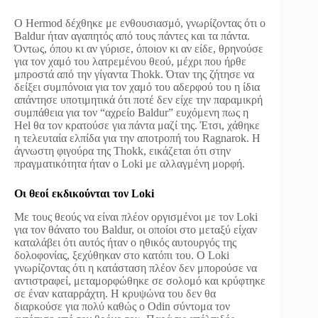
Ο Hermod δέχθηκε με ενθουσιασμό, γνωρίζοντας ότι ο
Baldur ήταν αγαπητός από τους πάντες και τα πάντα.
Όντως, όπου κι αν γύρισε, όποιον κι αν είδε, θρηνούσε
για τον χαμό του λατρεμένου θεού, μέχρι που ήρθε
μπροστά από την γίγαντα Thokk. Όταν της ζήτησε να
δείξει συμπόνοια για τον χαμό του αδερφού του η ίδια
απάντησε υποτιμητικά ότι ποτέ δεν είχε την παραμικρή
συμπάθεια για τον “αχρείο Baldur” ευχόμενη πως η
Hel θα τον κρατούσε για πάντα μαζί της. Έτσι, χάθηκε
η τελευταία ελπίδα για την αποτροπή του Ragnarok. Η
άγνωστη φιγούρα της Thokk, εικάζεται ότι στην
πραγματικότητα ήταν ο Loki με αλλαγμένη μορφή.
Οι θεοί εκδικούνται τον Loki
Με τους θεούς να είναι πλέον οργισμένοι με τον Loki
για τον θάνατο του Baldur, οι οποίοι στο μεταξύ είχαν
καταλάβει ότι αυτός ήταν ο ηθικός αυτουργός της
δολοφονίας, ξεχύθηκαν στο κατόπι του. Ο Loki
γνωρίζοντας ότι η κατάσταση πλέον δεν μπορούσε να
αντιστραφεί, μεταμορφώθηκε σε σολομό και κρύφτηκε
σε έναν καταρράχτη. Η κρυψώνα του δεν θα
διαρκούσε για πολύ καθώς ο Odin σύντομα τον