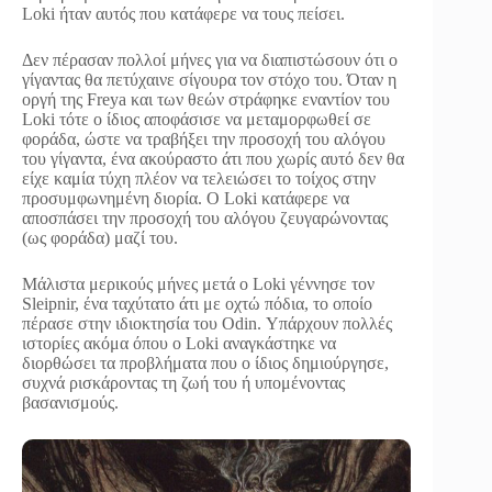
Loki ήταν αυτός που κατάφερε να τους πείσει.
Δεν πέρασαν πολλοί μήνες για να διαπιστώσουν ότι ο
γίγαντας θα πετύχαινε σίγουρα τον στόχο του. Όταν η
οργή της Freya και των θεών στράφηκε εναντίον του
Loki τότε ο ίδιος αποφάσισε να μεταμορφωθεί σε
φοράδα, ώστε να τραβήξει την προσοχή του αλόγου
του γίγαντα, ένα ακούραστο άτι που χωρίς αυτό δεν θα
είχε καμία τύχη πλέον να τελειώσει το τοίχος στην
προσυμφωνημένη διορία. Ο Loki κατάφερε να
αποσπάσει την προσοχή του αλόγου ζευγαρώνοντας
(ως φοράδα) μαζί του.
Μάλιστα μερικούς μήνες μετά ο Loki γέννησε τον
Sleipnir, ένα ταχύτατο άτι με οχτώ πόδια, το οποίο
πέρασε στην ιδιοκτησία του Odin. Υπάρχουν πολλές
ιστορίες ακόμα όπου ο Loki αναγκάστηκε να
διορθώσει τα προβλήματα που ο ίδιος δημιούργησε,
συχνά ρισκάροντας τη ζωή του ή υπομένοντας
βασανισμούς.