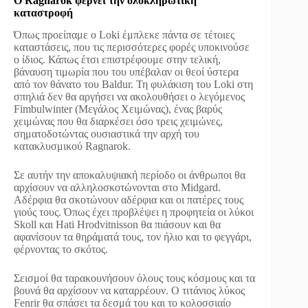
Ο Ragnarok φέρνει την ολοκληρωτική
καταστροφή
Όπως προείπαμε ο Loki έμπλεκε πάντα σε τέτοιες
καταστάσεις, που τις περισσότερες φορές υποκινούσε
ο ίδιος. Κάπως έτσι επιστρέφουμε στην τελική,
βάναυση τιμωρία που του υπέβαλαν οι θεοί ύστερα
από τον θάνατο του Baldur. Τη φυλάκιση του Loki στη
σπηλιά δεν θα αργήσει να ακολουθήσει ο λεγόμενος
Fimbulwinter (Μεγάλος Χειμώνας), ένας βαρύς
χειμώνας που θα διαρκέσει όσο τρεις χειμώνες,
σηματοδοτώντας ουσιαστικά την αρχή του
κατακλυσμικού Ragnarok.
Σε αυτήν την αποκαλυψιακή περίοδο οι άνθρωποι θα
αρχίσουν να αλληλοσκοτώνονται στο Midgard.
Αδέρφια θα σκοτώνουν αδέρφια και οι πατέρες τους
γιούς τους. Όπως έχει προβλέψει η προφητεία οι λύκοι
Skoll και Hati Hrodvitnisson θα πιάσουν και θα
αφανίσουν τα θηράματά τους, τον ήλιο και το φεγγάρι,
φέρνοντας το σκότος.
Σεισμοί θα ταρακουνήσουν όλους τους κόσμους και τα
βουνά θα αρχίσουν να καταρρέουν. Ο τιτάνιος λύκος
Fenrir θα σπάσει τα δεσμά του και το κολοσσιαίο