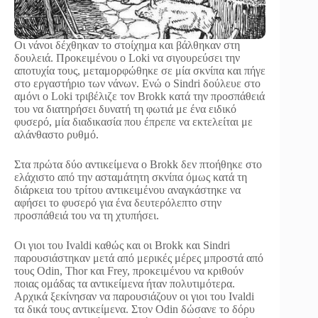
Οι νάνοι δέχθηκαν το στοίχημα και βάλθηκαν στη
δουλειά. Προκειμένου ο Loki να σιγουρεύσει την
αποτυχία τους, μεταμορφώθηκε σε μία σκνίπα και πήγε
στο εργαστήριο των νάνων. Ενώ ο Sindri δούλευε στο
αμόνι ο Loki τριβέλιζε τον Brokk κατά την προσπάθειά
του να διατηρήσει δυνατή τη φωτιά με ένα ειδικό
φυσερό, μία διαδικασία που έπρεπε να εκτελείται με
αλάνθαστο ρυθμό.
Στα πρώτα δύο αντικείμενα ο Brokk δεν πτοήθηκε στο
ελάχιστο από την ασταμάτητη σκνίπα όμως κατά τη
διάρκεια του τρίτου αντικειμένου αναγκάστηκε να
αφήσει το φυσερό για ένα δευτερόλεπτο στην
προσπάθειά του να τη χτυπήσει.
Οι γιοι του Ivaldi καθώς και οι Brokk και Sindri
παρουσιάστηκαν μετά από μερικές μέρες μπροστά από
τους Odin, Thor και Frey, προκειμένου να κριθούν
ποιας ομάδας τα αντικείμενα ήταν πολυτιμότερα.
Αρχικά ξεκίνησαν να παρουσιάζουν οι γιοι του Ivaldi
τα δικά τους αντικείμενα. Στον Odin δώσανε το δόρυ