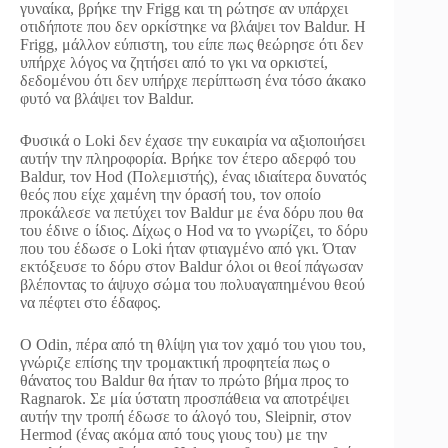
γυναίκα, βρήκε την Frigg και τη ρώτησε αν υπάρχει
οτιδήποτε που δεν ορκίστηκε να βλάψει τον Baldur. Η
Frigg, μάλλον εύπιστη, του είπε πως θεώρησε ότι δεν
υπήρχε λόγος να ζητήσει από το γκι να ορκιστεί,
δεδομένου ότι δεν υπήρχε περίπτωση ένα τόσο άκακο
φυτό να βλάψει τον Baldur.
Φυσικά ο Loki δεν έχασε την ευκαιρία να αξιοποιήσει
αυτήν την πληροφορία. Βρήκε τον έτερο αδερφό του
Baldur, τον Hod (Πολεμιστής), ένας ιδιαίτερα δυνατός
θεός που είχε χαμένη την όρασή του, τον οποίο
προκάλεσε να πετύχει τον Baldur με ένα δόρυ που θα
του έδινε ο ίδιος. Δίχως ο Hod να το γνωρίζει, το δόρυ
που του έδωσε ο Loki ήταν φτιαγμένο από γκι. Όταν
εκτόξευσε το δόρυ στον Baldur όλοι οι θεοί πάγωσαν
βλέποντας το άψυχο σώμα του πολυαγαπημένου θεού
να πέφτει στο έδαφος.
Ο Odin, πέρα από τη θλίψη για τον χαμό του γιου του,
γνώριζε επίσης την τρομακτική προφητεία πως ο
θάνατος του Baldur θα ήταν το πρώτο βήμα προς το
Ragnarok. Σε μία ύστατη προσπάθεια να αποτρέψει
αυτήν την τροπή έδωσε το άλογό του, Sleipnir, στον
Hermod (ένας ακόμα από τους γιους του) με την