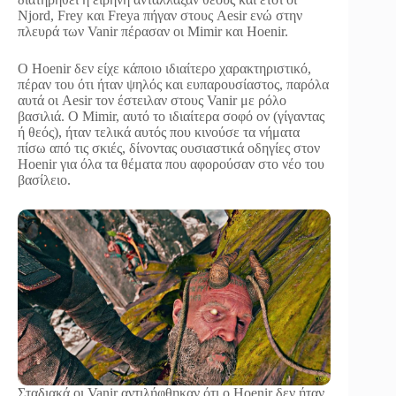
Njord, Frey και Freya πήγαν στους Aesir ενώ στην
πλευρά των Vanir πέρασαν οι Mimir και Hoenir.
Ο Hoenir δεν είχε κάποιο ιδιαίτερο χαρακτηριστικό,
πέραν του ότι ήταν ψηλός και ευπαρουσίαστος, παρόλα
αυτά οι Aesir τον έστειλαν στους Vanir με ρόλο
βασιλιά. Ο Mimir, αυτό το ιδιαίτερα σοφό ον (γίγαντας
ή θεός), ήταν τελικά αυτός που κινούσε τα νήματα
πίσω από τις σκιές, δίνοντας ουσιαστικά οδηγίες στον
Hoenir για όλα τα θέματα που αφορούσαν στο νέο του
βασίλειο.
Σταδιακά οι Vanir αντιλήφθηκαν ότι ο Hoenir δεν ήταν