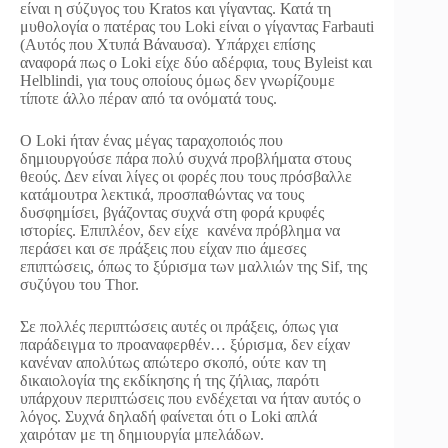
είναι η σύζυγος του Kratos και γίγαντας. Κατά τη
μυθολογία ο πατέρας του Loki είναι ο γίγαντας Farbauti
(Αυτός που Χτυπά Βάναυσα). Υπάρχει επίσης
αναφορά πως ο Loki είχε δύο αδέρφια, τους Byleist και
Helblindi, για τους οποίους όμως δεν γνωρίζουμε
τίποτε άλλο πέραν από τα ονόματά τους.
Ο Loki ήταν ένας μέγας ταραχοποιός που
δημιουργούσε πάρα πολύ συχνά προβλήματα στους
θεούς. Δεν είναι λίγες οι φορές που τους πρόσβαλλε
κατάμουτρα λεκτικά, προσπαθώντας να τους
δυσφημίσει, βγάζοντας συχνά στη φορά κρυφές
ιστορίες. Επιπλέον, δεν είχε κανένα πρόβλημα να
περάσει και σε πράξεις που είχαν πιο άμεσες
επιπτώσεις, όπως το ξύρισμα των μαλλιών της Sif, της
συζύγου του Thor.
Σε πολλές περιπτώσεις αυτές οι πράξεις, όπως για
παράδειγμα το προαναφερθέν… ξύρισμα, δεν είχαν
κανέναν απολύτως απώτερο σκοπό, ούτε καν τη
δικαιολογία της εκδίκησης ή της ζήλιας, παρότι
υπάρχουν περιπτώσεις που ενδέχεται να ήταν αυτός ο
λόγος. Συχνά δηλαδή φαίνεται ότι ο Loki απλά
χαιρόταν με τη δημιουργία μπελάδων.