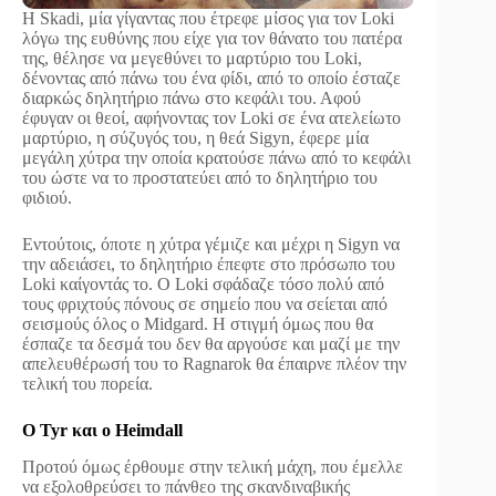
Η Skadi, μία γίγαντας που έτρεφε μίσος για τον Loki
λόγω της ευθύνης που είχε για τον θάνατο του πατέρα
της, θέλησε να μεγεθύνει το μαρτύριο του Loki,
δένοντας από πάνω του ένα φίδι, από το οποίο έσταζε
διαρκώς δηλητήριο πάνω στο κεφάλι του. Αφού
έφυγαν οι θεοί, αφήνοντας τον Loki σε ένα ατελείωτο
μαρτύριο, η σύζυγός του, η θεά Sigyn, έφερε μία
μεγάλη χύτρα την οποία κρατούσε πάνω από το κεφάλι
του ώστε να το προστατεύει από το δηλητήριο του
φιδιού.
Εντούτοις, όποτε η χύτρα γέμιζε και μέχρι η Sigyn να
την αδειάσει, το δηλητήριο έπεφτε στο πρόσωπο του
Loki καίγοντάς το. Ο Loki σφάδαζε τόσο πολύ από
τους φριχτούς πόνους σε σημείο που να σείεται από
σεισμούς όλος ο Midgard. Η στιγμή όμως που θα
έσπαζε τα δεσμά του δεν θα αργούσε και μαζί με την
απελευθέρωσή του το Ragnarok θα έπαιρνε πλέον την
τελική του πορεία.
Ο Tyr και ο Heimdall
Προτού όμως έρθουμε στην τελική μάχη, που έμελλε
να εξολοθρεύσει το πάνθεο της σκανδιναβικής