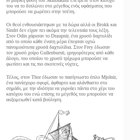
Η μαγική φύση του Skidbladnir επέτρεπε στον κάτοχό
του να το διπλώνει στο μέγεθος ενός υφάσματος που
μπορούσε να χωρέσει στην τσέπη.
Οι θεοί ενθουσιάστηκαν με τα δώρα αλλά οι Brokk και
Sindri δεν είχαν πει ακόμα την τελευταία τους λέξη.
Στον Odin χάρισαν το Draupnir, ένα χρυσό δαχτυλίδι
από το οποίο κάθε ένατη μέρα έπεφταν οχτώ
πανομοιότυπα χρυσά δαχτυλίδια. Στον Frey έδωσαν
τον χρυσό χοίρο Gullenbursti, γρηγορότερος από κάθε
άλογο, του οποίου το χρυσό τρίχωμα μπορούσε να
φωτίσει και τις πιο σκοτεινές νύχτες.
Τέλος, στον Thor έδωσαν το πασίγνωστο όπλο Mjolnir,
ένα πανίσχυρο σφυρί, άφθαρτο και αλάνθαστο στο
σημάδι, με την ιδιότητα να γυρνάει πάντα στο χέρι του
κατόχου του ενώ επίσης το μέγεθός του μπορούσε να
αυξομειωθεί κατά βούληση.