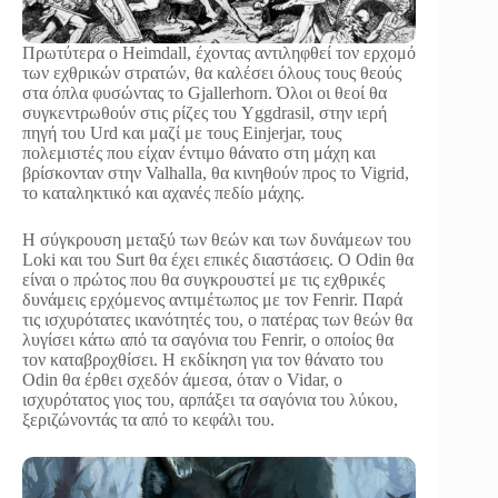
Πρωτύτερα ο Heimdall, έχοντας αντιληφθεί τον ερχομό
των εχθρικών στρατών, θα καλέσει όλους τους θεούς
στα όπλα φυσώντας το Gjallerhorn. Όλοι οι θεοί θα
συγκεντρωθούν στις ρίζες του Yggdrasil, στην ιερή
πηγή του Urd και μαζί με τους Einjerjar, τους
πολεμιστές που είχαν έντιμο θάνατο στη μάχη και
βρίσκονταν στην Valhalla, θα κινηθούν προς το Vigrid,
το καταληκτικό και αχανές πεδίο μάχης.
Η σύγκρουση μεταξύ των θεών και των δυνάμεων του
Loki και του Surt θα έχει επικές διαστάσεις. Ο Odin θα
είναι ο πρώτος που θα συγκρουστεί με τις εχθρικές
δυνάμεις ερχόμενος αντιμέτωπος με τον Fenrir. Παρά
τις ισχυρότατες ικανότητές του, ο πατέρας των θεών θα
λυγίσει κάτω από τα σαγόνια του Fenrir, ο οποίος θα
τον καταβροχθίσει. Η εκδίκηση για τον θάνατο του
Odin θα έρθει σχεδόν άμεσα, όταν ο Vidar, ο
ισχυρότατος γιος του, αρπάξει τα σαγόνια του λύκου,
ξεριζώνοντάς τα από το κεφάλι του.