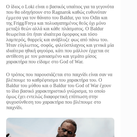
Ο ίδιος ο Loki είναι ο βασικός υπαίτιος για τα γεγονότα
που θα οδηγήσουν στο Ragnarok καθώς ευθυνόταν
έμμεσα για τον θάνατο του Baldur, γιο του Odin και
της Frigg/Freya και πολυαγαπημένος θεός όχι μόνο
μεταξύ θεών αλλά και κάθε πλάσματος. Ο Baldur
θεωρείται ότι ήταν ιδιαίτερα όμορφος και τόσο
λαμπερός, θαρρείς και ανάβλυζε φως από πάνω του.
Ήταν εύγλωττος, σοφός, φιλεύσπλαχνος και γενικά μία
ιδιαίτερα ηθική φιγούρα, κάτι που μάλλον έρχεται σε
αντίθεση με τον μανιασμένο και γεμάτο μίσος
χαρακτήρα που είδαμε στο God of War.
Ο τρόπος που παρουσιάζεται στο παιχνίδι είναι σαν να
βλέπουμε το καθρέφτισμα του χαρακτήρα του. Ο
Baldur του μύθου και ο Baldur του God of War έχουν
το ίδιο βασικό χαρακτηριστικό γνώρισμα, το οποίο
όμως έχει εντελώς διαφορετική επίπτωση στην
ψυχοσύνθεση του χαρακτήρα που βλέπουμε στο
παιχνίδι.