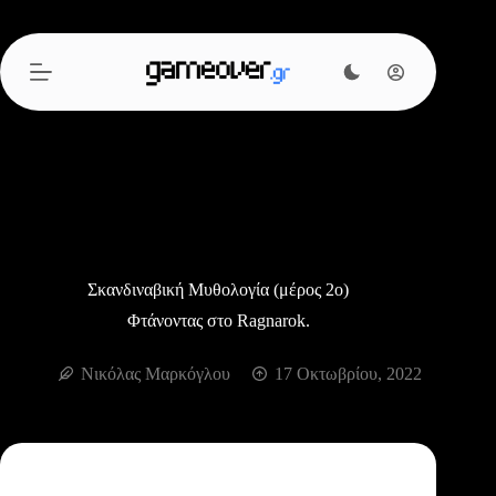
Μετάβαση
στο
περιεχόμενο
Σκανδιναβική Μυθολογία (μέρος 2ο)
Φτάνοντας στο Ragnarok.
Νικόλας Μαρκόγλου
17 Οκτωβρίου, 2022