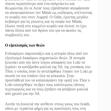
τίποτα περισσότερο από ένα ανδρείκελο και
θεωρώντας ότι οι Aesir τους εξαπάτησαν αποφάσισαν
να αποκεφαλίσουν τον Mimir ως εκδίκηση, στέλνοντας
το κεφάλι του στον Asgard. Ο Odin, έχοντας μεγάλο
σεβασμό για τις γνώσεις και τη σοφία του Mimir,
έδωσε πνοή στο κομμένο κεφάλι και έκτοτε το έχει
πάντα δίπλα από τον θρόνο του για να ακούει τις
συμβουλές του.
Ο εξοπλισμός των θεών
Ενδιαφέρον παρουσιάζει και η ιστορία πίσω από τον
εξοπλισμό διαφόρων σημαντικών θεών. Η ιστορία
ξεκινάει από την άνευ λόγου απόφαση του Loki να
ξυρίσει τα κατάξανθα μαλλιά της Sif, της γυναίκας του
Thor, ο οποίος όταν το αντιλήφθηκε έπιασε τον Loki με
σκοπό να του σπάσει όλα τα κόκκαλα. Στην
προσπάθειά του να καταλαγιάσει την οργή του Thor ο
Loki υποσχέθηκε να βρει τους καλύτερους νάνους
τεχνουργούς και να τους ζητήσει να φτιάξουν μαλλιά
από χρυσό για την Sif.
Αυτήν τη δουλειά την ανέθεσε στους γιους του Ivaldi,
νάνοι με τεράστια φήμη για τις ικανότητές τους στη