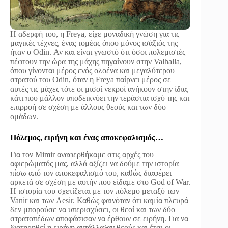
Η αδερφή του, η Freya, είχε μοναδική γνώση για τις
μαγικές τέχνες, ένας τομέας όπου μόνος ισάξιός της
ήταν ο Odin. Αν και είναι γνωστό ότι όσοι πολεμιστές
πέφτουν την ώρα της μάχης πηγαίνουν στην Valhalla,
όπου γίνονται μέρος ενός ολοένα και μεγαλύτερου
στρατού του Odin, όταν η Freya παίρνει μέρος σε
αυτές τις μάχες τότε οι μισοί νεκροί ανήκουν στην ίδια,
κάτι που μάλλον υποδεικνύει την τεράστια ισχύ της και
επιρροή σε σχέση με άλλους θεούς και των δύο
ομάδων.
Πόλεμος, ειρήνη και ένας αποκεφαλισμός…
Για τον Mimir αναφερθήκαμε στις αρχές του
αφιερώματός μας, αλλά αξίζει να δούμε την ιστορία
πίσω από τον αποκεφαλισμό του, καθώς διαφέρει
αρκετά σε σχέση με αυτήν που είδαμε στο God of War.
Η ιστορία του σχετίζεται με τον πόλεμο μεταξύ των
Vanir και των Aesir. Καθώς φαινόταν ότι καμία πλευρά
δεν μπορούσε να υπερισχύσει, οι θεοί και των δύο
στρατοπέδων αποφάσισαν να έρθουν σε ειρήνη. Για να
διατηρηθεί η ειρήνη αντάλλαξαν θεούς και έτσι οι