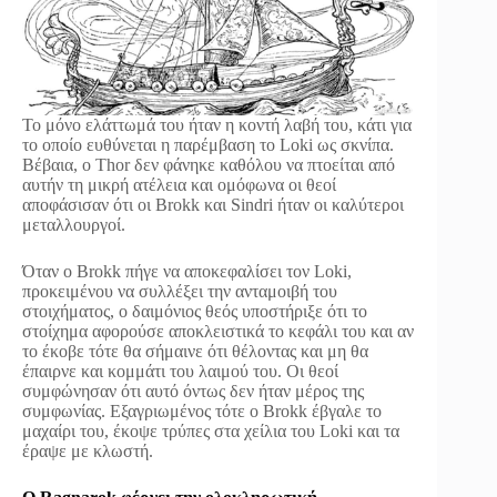
Το μόνο ελάττωμά του ήταν η κοντή λαβή του, κάτι για
το οποίο ευθύνεται η παρέμβαση το Loki ως σκνίπα.
Βέβαια, ο Thor δεν φάνηκε καθόλου να πτοείται από
αυτήν τη μικρή ατέλεια και ομόφωνα οι θεοί
αποφάσισαν ότι οι Brokk και Sindri ήταν οι καλύτεροι
μεταλλουργοί.
Όταν ο Brokk πήγε να αποκεφαλίσει τον Loki,
προκειμένου να συλλέξει την ανταμοιβή του
στοιχήματος, ο δαιμόνιος θεός υποστήριξε ότι το
στοίχημα αφορούσε αποκλειστικά το κεφάλι του και αν
το έκοβε τότε θα σήμαινε ότι θέλοντας και μη θα
έπαιρνε και κομμάτι του λαιμού του. Οι θεοί
συμφώνησαν ότι αυτό όντως δεν ήταν μέρος της
συμφωνίας. Εξαγριωμένος τότε ο Brokk έβγαλε το
μαχαίρι του, έκοψε τρύπες στα χείλια του Loki και τα
έραψε με κλωστή.