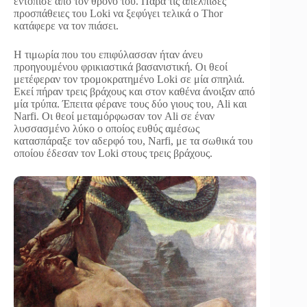
εντόπισε από τον θρόνο του. Παρά τις απέλπιδές
προσπάθειες του Loki να ξεφύγει τελικά ο Thor
κατάφερε να τον πιάσει.
Η τιμωρία που του επιφύλασσαν ήταν άνευ
προηγουμένου φρικιαστικά βασανιστική. Οι θεοί
μετέφεραν τον τρομοκρατημένο Loki σε μία σπηλιά.
Εκεί πήραν τρεις βράχους και στον καθένα άνοιξαν από
μία τρύπα. Έπειτα φέρανε τους δύο γιους του, Ali και
Narfi. Οι θεοί μεταμόρφωσαν τον Ali σε έναν
λυσσασμένο λύκο ο οποίος ευθύς αμέσως
κατασπάραξε τον αδερφό του, Narfi, με τα σωθικά του
οποίου έδεσαν τον Loki στους τρεις βράχους.