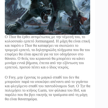
Ο Thor θα έρθει αντιμέτωπος με την νέμεσή του, το
κολοσσιαίο ερπετό Jormungand. Η μάχη θα είναι επική
και παρότι ο Thor θα καταφέρει να σκοτώσει το
τρομερό ερπετό, τα δηλητηριώδη πλήγματα που θα του
επιφέρει θα είναι αρκετά για να τον οδηγήσουν στο
θάνατο. Ο θεός του κεραυνού θα μπορέσει να κάνει
μονάχα εννιά βήματα, έπειτα από την εξόντωση του
ερπετού, προτού πέσει και ο ίδιος νεκρός.
Ο Frey, μην έχοντας το μαγικό σπαθί του δεν θα
μπορούσε παρά να υποκύψει απέναντι από το γιγάντιο
και φλεγόμενο σπαθί του παντοδύναμου Surt. Ο Tyr θα
πολεμήσει το κτήνος Garm, τον φύλακα του Hel, και
παρόλο που θα βγει νικητής τα τραύματα από τη μάχη
θα είναι θανατηφόρα.