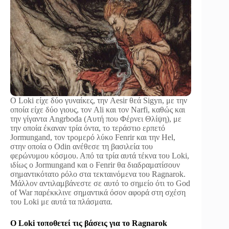
Ο Loki είχε δύο γυναίκες, την Aesir θεά Sigyn, με την
οποία είχε δύο γιους, τον Ali και τον Narfi, καθώς και
την γίγαντα Angrboda (Αυτή που Φέρνει Θλίψη), με
την οποία έκαναν τρία όντα, το τεράστιο ερπετό
Jormungand, τον τρομερό λύκο Fenrir και την Hel,
στην οποία ο Odin ανέθεσε τη βασιλεία του
φερώνυμου κόσμου. Από τα τρία αυτά τέκνα του Loki,
ιδίως ο Jormungand και ο Fenrir θα διαδραματίσουν
σημαντικότατο ρόλο στα τεκταινόμενα του Ragnarok.
Μάλλον αντιλαμβάνεστε σε αυτό το σημείο ότι το God
of War παρέκκλινε σημαντικά όσον αφορά στη σχέση
του Loki με αυτά τα πλάσματα.
Ο Loki τοποθετεί τις βάσεις για το Ragnarok