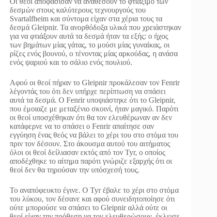
Οι θεοί αποφάσισαν να αναθέσουν το φτιάξιμο των
δεσμών στους καλύτερους τεχνουργούς του
Svartalfheim και σύντομα είχαν στα χέρια τους τα
δεσμά Gleipnir. Τα ανορθόδοξα υλικά που χρειάστηκαν
για να φτιάξουν αυτά τα δεσμά ήταν τα εξής: ο ήχος
των βημάτων μίας γάτας, το μούσι μίας γυναίκας, οι
ρίζες ενός βουνού, ο τένοντας μίας αρκούδας, η ανάσα
ενός ψαριού και το σάλιο ενός πουλιού.
Αφού οι θεοί πήραν το Gleipnir προκάλεσαν τον Fenrir
λέγοντάς του ότι δεν υπήρχε περίπτωση να σπάσει
αυτά τα δεσμά. Ο Fenrir υποψιάστηκε ότι το Gleipnir,
που έμοιαζε με μεταξένιο σκοινί, ήταν μαγικό. Παρότι
οι θεοί υποσχέθηκαν ότι θα τον ελευθέρωναν αν δεν
κατάφερνε να το σπάσει ο Fenrir απαίτησε σαν
εγγύηση ένας θεός να βάλει το χέρι του στο στόμα του
πριν τον δέσουν. Στο άκουσμα αυτού του αιτήματος
όλοι οι θεοί δείλιασαν εκτός από τον Tyr, ο οποίος
αποδέχθηκε το αίτημα παρότι γνώριζε εξαρχής ότι οι
θεοί δεν θα τηρούσαν την υπόσχεσή τους.
Το αναπόφευκτο έγινε. Ο Tyr έβαλε το χέρι στο στόμα
του λύκου, τον δέσανε και αφού συνειδητοποίησε ότι
ούτε μπορούσε να σπάσει το Gleipnir αλλά ούτε οι
θεοί είχαν την πρόθεση να τον ελευθερώσουν, έκλεισε