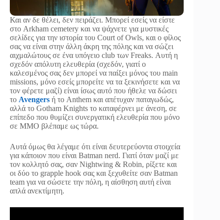
Και αν δε θέλει, δεν πειράζει. Μπορεί εσείς να είστε
στο Arkham cemetery και να ψάχνετε για μυστικές
σελίδες για την ιστορία του Court of Owls, και ο φίλος
σας να είναι στην άλλη άκρη της πόλης και να σώζει
αιχμαλώτους σε ένα υπόγειο club των Freaks. Αυτή η
σχεδόν απόλυτη ελευθερία (σχεδόν, γιατί ο
καλεσμένος σας δεν μπορεί να παίξει μόνος του main
missions, μόνο εσείς μπορείτε να τα ξεκινήσετε και να
τον φέρετε μαζί) είναι ίσως αυτό που ήθελε να δώσει
το
Avengers
ή το Anthem και απέτυχαν παταγωδώς,
αλλά το Gotham Knights το καταφέρνει με άνεση, σε
επίπεδο που θυμίζει συνεργατική ελευθερία που μόνο
σε MMO βλέπαμε ως τώρα.
Αυτά όμως θα λέγαμε ότι είναι δευτερεύοντα στοιχεία
για κάποιον που είναι Batman nerd. Γιατί όταν μαζί με
τον κολλητό σας, σαν Nightwing & Robin, ρίξετε και
οι δύο το grapple hook σας και ξεχυθείτε σαν Batman
team για να σώσετε την πόλη, η αίσθηση αυτή είναι
απλά ανεκτίμητη.