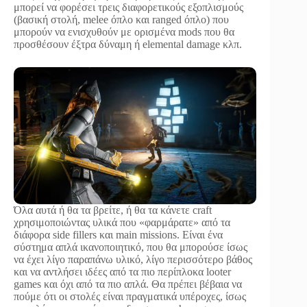
μπορεί να φορέσει τρεις διαφορετικούς εξοπλισμούς
(βασική στολή, melee όπλο και ranged όπλο) που
μπορούν να ενισχυθούν με ορισμένα mods που θα
προσθέσουν έξτρα δύναμη ή elemental damage κλπ.
Όλα αυτά ή θα τα βρείτε, ή θα τα κάνετε craft
χρησιμοποιώντας υλικά που «φαρμάρατε» από τα
διάφορα side fillers και main missions. Είναι ένα
σύστημα απλά ικανοποιητικό, που θα μπορούσε ίσως
να έχει λίγο παραπάνω υλικό, λίγο περισσότερο βάθος
και να αντλήσει ιδέες από τα πιο περίπλοκα looter
games και όχι από τα πιο απλά. Θα πρέπει βέβαια να
πούμε ότι οι στολές είναι πραγματικά υπέροχες, ίσως