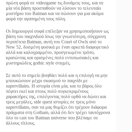
πρώτη φορά σε videogame τις δυνάμεις τους, και σε
μία νέα βάση προσπαθούν να λύσουν το τελευταίο
μυστήριο του Batman και να σώσουν για μια ακόμα
φορά την αγαπημένη τους πόλη.
Οι δημιουργοί σοφά επέλεξαν να χρησιμοποιήσουν ως
βάση του παιχνιδιού ίσως την γνωστότερη, σύγχρονη
περιπέτεια Batman, αυτή του Court of Owls από το
New 52, δοσμένη φυσικά με έναν αρκετά διαφορετικό
αλλά και καλογραμμένο, προσγειωμένο τρόπο,
κρατώντας και ορισμένες πολύ εντυπωσιακές και
μυστηριώδεις gothic style στιγμές.
Σε αυτό το σημείο βοηθάει πολύ και η επιλογή να μην
μπουκώσουν μέχρι σκασμού το παιχνίδι με
supervillains. H ιστορία είναι μία, και το βάρος όλο
πέφτει εκεί και στους πολύ συγκεκριμένους
χαρακτήρες της, επιλέγοντας πολύ ορθά να δώσει και
τρεις μεγάλες, side quest ιστορίες σε τρεις μόνο
supervillains, σαν να μας θυμίζει ότι τρέχουν διάφορα
πράγματα στη Gotham, αλλά ότι δεν τρέχει ταυτόχρονα
όλο το cast του Batman universe που βλέπαμε σε
άλλους τίτλους.