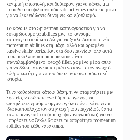
κεντρική αποστολή, και δεύτερον, για να κάνεις μια
μυρίαδα από ψιλοανούσια side activities απλά και μόνο
για να ξεκλειδώσεις δυνάμεις και εξοπλισμό.
Το κάναμε στο Spiderman καταναγκαστικά για να
δυναμώσουμε τα abilities μας, το κάνουμε
καταναγκαστικά και εδώ για να ξεκλειδώσουμε νέα
momentum abilities στη μάχη, αλλά και ορισμένα
passive skills/ perks. Και στα δύο παιχνίδια, όλα αυτά
τα περιβαλλοντικά mini missions είναι
επαναλαμβανόμενο, φτωχό filler, χωμένο μέσα απλά
για να δώσει στον παίκτη κάτι να κάνει στον ανοιχτό
κόσμο και όχι για να του δώσει κάποια ουσιαστική
ιστορία.
Τι να καθαρίσετε κάποια βάση, τι να σταματήσετε μια
ληστεία, να σώσετε ένα θύμα απαγωγής, να
αποτρέψετε εμπόριο οργάνων, όλα πάνω-κάτω είναι
ίδια και τουλάχιστον στην αρχή του παιχνιδιού, θα τα
κάνετε αναγκαστικά (και όχι ψυχαναγκαστικά) για να
μπορέσετε να ξεκλειδώσετε τα απαραίτητα momentum
abilities του κάθε χαρακτήρα.