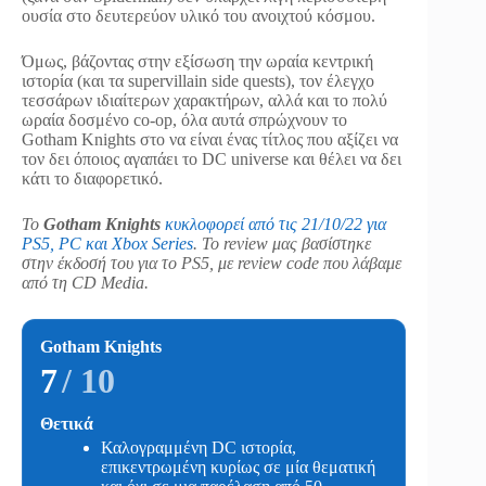
ουσία στο δευτερεύον υλικό του ανοιχτού κόσμου.
Όμως, βάζοντας στην εξίσωση την ωραία κεντρική
ιστορία (και τα supervillain side quests), τον έλεγχο
τεσσάρων ιδιαίτερων χαρακτήρων, αλλά και το πολύ
ωραία δοσμένο co-op, όλα αυτά σπρώχνουν το
Gotham Knights στο να είναι ένας τίτλος που αξίζει να
τον δει όποιος αγαπάει το DC universe και θέλει να δει
κάτι το διαφορετικό.
Το
Gotham Knights
κυκλοφορεί από τις 21/10/22 για
PS5, PC και Xbox Series
. Το review μας βασίστηκε
στην έκδοσή του για το PS5, με review code που λάβαμε
από τη CD Media.
Gotham Knights
7
/ 10
Θετικά
Καλογραμμένη DC ιστορία,
επικεντρωμένη κυρίως σε μία θεματική