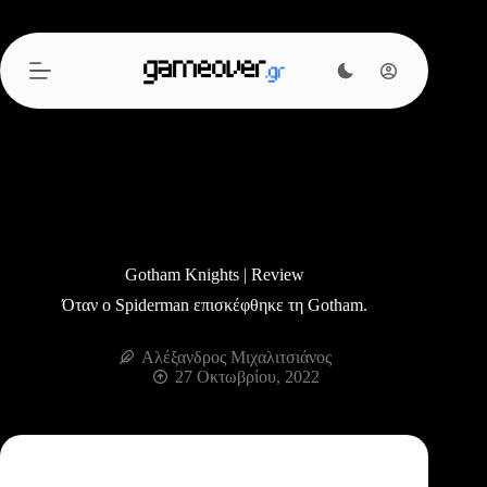
Μετάβαση
στο
περιεχόμενο
Gotham Knights | Review
Όταν ο Spiderman επισκέφθηκε τη Gotham.
Αλέξανδρος Μιχαλιτσιάνος
27 Οκτωβρίου, 2022