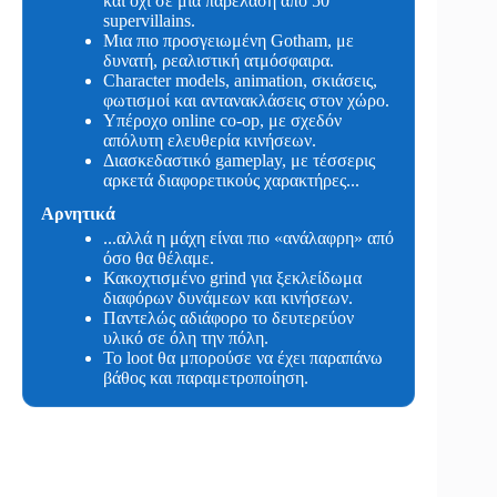
και όχι σε μια παρέλαση από 50
supervillains.
Μια πιο προσγειωμένη Gotham, με
δυνατή, ρεαλιστική ατμόσφαιρα.
Character models, animation, σκιάσεις,
φωτισμοί και αντανακλάσεις στον χώρο.
Υπέροχο online co-op, με σχεδόν
απόλυτη ελευθερία κινήσεων.
Διασκεδαστικό gameplay, με τέσσερις
αρκετά διαφορετικούς χαρακτήρες...
Αρνητικά
...αλλά η μάχη είναι πιο «ανάλαφρη» από
όσο θα θέλαμε.
Κακοχτισμένο grind για ξεκλείδωμα
διαφόρων δυνάμεων και κινήσεων.
Παντελώς αδιάφορο το δευτερεύον
υλικό σε όλη την πόλη.
Το loot θα μπορούσε να έχει παραπάνω
βάθος και παραμετροποίηση.