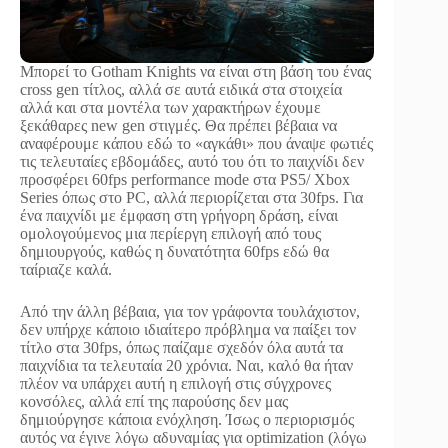
Μπορεί το Gotham Knights να είναι στη βάση του ένας
cross gen τίτλος, αλλά σε αυτά ειδικά στα στοιχεία
αλλά και στα μοντέλα των χαρακτήρων έχουμε
ξεκάθαρες new gen στιγμές. Θα πρέπει βέβαια να
αναφέρουμε κάπου εδώ το «αγκάθι» που άναψε φωτιές
τις τελευταίες εβδομάδες, αυτό του ότι το παιχνίδι δεν
προσφέρει 60fps performance mode στα PS5/ Xbox
Series όπως στο PC, αλλά περιορίζεται στα 30fps. Για
ένα παιχνίδι με έμφαση στη γρήγορη δράση, είναι
ομολογούμενος μια περίεργη επιλογή από τους
δημιουργούς, καθώς η δυνατότητα 60fps εδώ θα
ταίριαζε καλά.
Από την άλλη βέβαια, για τον γράφοντα τουλάχιστον,
δεν υπήρχε κάποιο ιδιαίτερο πρόβλημα να παίξει τον
τίτλο στα 30fps, όπως παίζαμε σχεδόν όλα αυτά τα
παιχνίδια τα τελευταία 20 χρόνια. Ναι, καλό θα ήταν
πλέον να υπάρχει αυτή η επιλογή στις σύγχρονες
κονσόλες, αλλά επί της παρούσης δεν μας
δημιούργησε κάποια ενόχληση. Ίσως ο περιορισμός
αυτός να έγινε λόγω αδυναμίας για optimization (λόγω