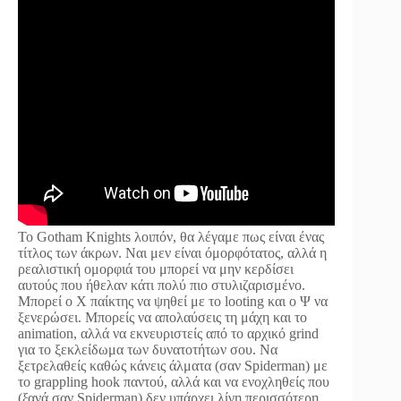
Το Gotham Knights λοιπόν, θα λέγαμε πως είναι ένας
τίτλος των άκρων. Ναι μεν είναι όμορφότατος, αλλά η
ρεαλιστική ομορφιά του μπορεί να μην κερδίσει
αυτούς που ήθελαν κάτι πολύ πιο στυλιζαρισμένο.
Μπορεί ο Χ παίκτης να ψηθεί με το looting και ο Ψ να
ξενερώσει. Μπορείς να απολαύσεις τη μάχη και το
animation, αλλά να εκνευριστείς από το αρχικό grind
για το ξεκλείδωμα των δυνατοτήτων σου. Να
ξετρελαθείς καθώς κάνεις άλματα (σαν Spiderman) με
το grappling hook παντού, αλλά και να ενοχληθείς που
(ξανά σαν Spiderman) δεν υπάρχει λίγη περισσότερη