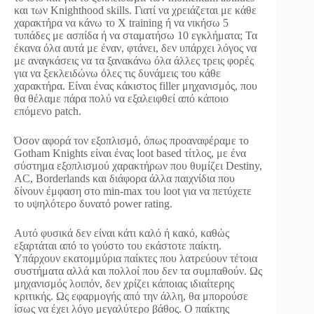
και των Knighthood skills. Γιατί να χρειάζεται με κάθε
χαρακτήρα να κάνω το Χ training ή να νικήσω 5
τυπάδες με ασπίδα ή να σταματήσω 10 εγκλήματα; Τα
έκανα όλα αυτά με έναν, φτάνει, δεν υπάρχει λόγος να
με αναγκάσεις να τα ξανακάνω όλα άλλες τρεις φορές
για να ξεκλειδώνω όλες τις δυνάμεις του κάθε
χαρακτήρα. Είναι ένας κάκιστος filler μηχανισμός, που
θα θέλαμε πάρα πολύ να εξαλειφθεί από κάποιο
επόμενο patch.
Όσον αφορά τον εξοπλισμό, όπως προαναφέραμε το
Gotham Knights είναι ένας loot based τίτλος, με ένα
σύστημα εξοπλισμού χαρακτήρων που θυμίζει Destiny,
AC, Borderlands και διάφορα άλλα παιχνίδια που
δίνουν έμφαση στο min-max του loot για να πετύχετε
το υψηλότερο δυνατό power rating.
Αυτό φυσικά δεν είναι κάτι καλό ή κακό, καθώς
εξαρτάται από το γούστο του εκάστοτε παίκτη.
Υπάρχουν εκατομμύρια παίκτες που λατρεύουν τέτοια
συστήματα αλλά και πολλοί που δεν τα συμπαθούν. Ως
μηχανισμός λοιπόν, δεν χρίζει κάποιας ιδιαίτερης
κριτικής. Ως εφαρμογής από την άλλη, θα μπορούσε
ίσως να έχει λόγο μεγαλύτερο βάθος. Ο παίκτης