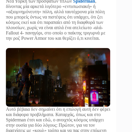
Νέα Υόρκη των πρόσφατων τίτλων
Spiderman
,
δίνοντας μία αρκετά λιγότερο «εντυπωσιακή» ή
«αξιομνημόνευτη» πόλη, αλλά ταυτόχρονα μία πόλη
που μπορείς όντως να πιστέψεις ότι υπάρχει, ότι ζει
κόσμος εκεί και ότι παραπαίει από τη διαφθορά των
πλουσίων, χωρίς να είναι απλά ένα ατελείωτο -αλά-
Fallout 4- πανηγύρι, στο οποίο ο παίκτης τριγυρνά με
την ροζ Power Armor του και θερίζει ό,τι κινείται.
Αυτό βέβαια δεν σημαίνει ότι η επιλογή αυτή δεν φέρει
και διάφορα προβλήματα. Καταρχάς, όπως και στο
Spiderman έτσι και εδώ, ο ανοιχτός κόσμος υπάρχει
στην ουσία για δύο λόγους: Πρώτον, για να τον
διασχίσεις με «κουλ» τρόπο και να πας στην επόμενη