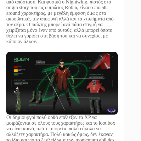
από απόσταση. Και φυσικά ο Nightwing, πιστός στο
origin story του ως ο πρώτος Robin, είναι ο πιο all-
around χαρακτήρας, με μεγάλη έμφαση όμως στα
ακροβατικά, την αποφυγή αλλά και τα χτυπήματα από
τον αέρα. Ο παίκτης μπορεί ανά πάσα στιγμή να
χειρίζεται μόνο έναν από αυτούς, αλλά μπορεί όποτε
θέλει να γυρίσει στη βάση του και να συνεχίσει με
κάποιον άλλον.
Οι δημιουργοί πολύ ορθά επέλεξαν τα XP να
μοιράζονται σε όλους τους χαρακτήρες και το loot box
να είναι κοινό, οπότε μπορείτε πολύ εύκολα να
αλλάζετε χαρακτήρα. Πολύ κακώς όμως, δεν έκαναν
το ίδιο και για το ξεκλείδωμα των momentum abilities