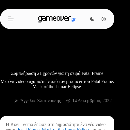
Μετάβαση
στο
περιεχόμενο
Συμπλήρωση 21 χρονών για τη σειρά Fatal Frame
Με ένα video ευχαριστιών από τον producer του Fatal Frame:
Mask of the Lunar Eclipse.
Άγγελος Ζλατινούδης
14 Δεκεμβρίου, 2022
Η Koei Tecmo έδωσε στη δημοσιότητα ένα νέο video
για το
Fatal Frame: Mask of the Lunar Eclipse
, με την