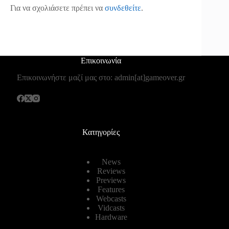
Για να σχολιάσετε πρέπει να
συνδεθείτε
.
Επικοινωνία
Επικοινωνήστε μαζί μας στο: admin[at]gameover.gr
Κατηγορίες
News
Reviews
Previews
Features
Webcasts
Vidcasts
Hardware