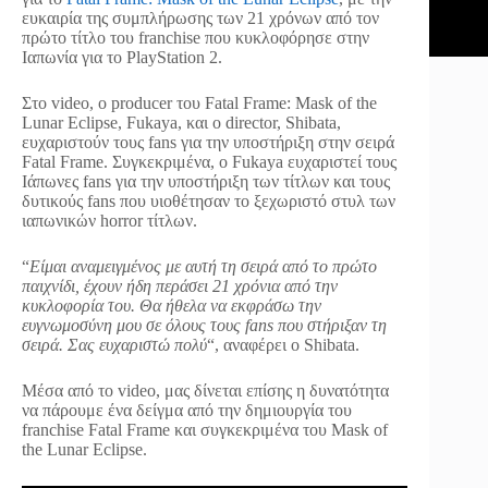
ευκαιρία της συμπλήρωσης των 21 χρόνων από τον
πρώτο τίτλο του franchise που κυκλοφόρησε στην
Ιαπωνία για το PlayStation 2.
Στο video, ο producer του Fatal Frame: Mask of the
Lunar Eclipse, Fukaya, και ο director, Shibata,
ευχαριστούν τους fans για την υποστήριξη στην σειρά
Fatal Frame. Συγκεκριμένα, ο Fukaya ευχαριστεί τους
Ιάπωνες fans για την υποστήριξη των τίτλων και τους
δυτικούς fans που υιοθέτησαν το ξεχωριστό στυλ των
ιαπωνικών horror τίτλων.
“
Είμαι αναμειγμένος με αυτή τη σειρά από το πρώτο
παιχνίδι, έχουν ήδη περάσει 21 χρόνια από την
κυκλοφορία του. Θα ήθελα να εκφράσω την
ευγνωμοσύνη μου σε όλους τους fans που στήριξαν τη
σειρά. Σας ευχαριστώ πολύ
“, αναφέρει ο Shibata.
Μέσα από το video, μας δίνεται επίσης η δυνατότητα
να πάρουμε ένα δείγμα από την δημιουργία του
franchise Fatal Frame και συγκεκριμένα του Mask of
the Lunar Eclipse.