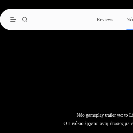
Μετάβαση
στο
περιεχόμενο
Reviews
Νέ
Νέο gameplay trailer για το Li
Ο Πινόκιο έρχεται αντιμέτωπος με ν