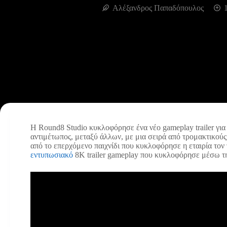
Αλέξανδρος Παπαδόπουλος
Η Round8 Studio κυκλοφόρησε ένα νέο gameplay trailer για το
αντιμέτωπος, μεταξύ άλλων, με μια σειρά από τρομακτικούς
από το επερχόμενο παιχνίδι που κυκλοφόρησε η εταιρία τον 
εντυπωσιακό
8K trailer gameplay που κυκλοφόρησε μέσω τ