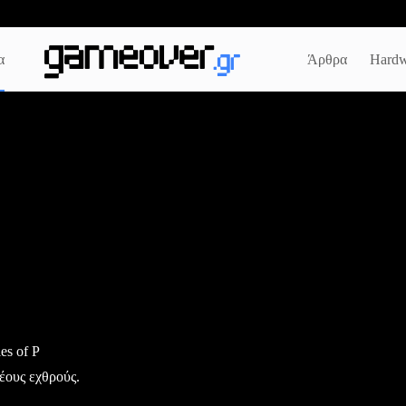
α
Άρθρα
Hardw
es of P
έους εχθρούς.