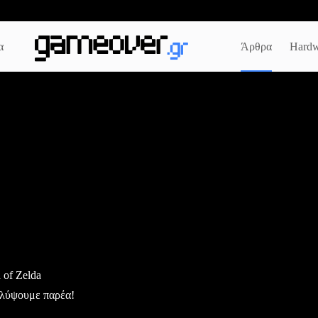
α
Άρθρα
Hardw
 of Zelda
καλύψουμε παρέα!