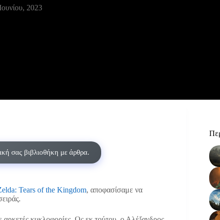
Ιουνίου, 2023
Περ
δική σας βιβλιοθήκη με άρθρα.
elda: Tears of the Kingdom
, αποφασίσαμε να
σειράς.
με αρκετές κυκλοφορίες. Ως εκ τούτου, ο Αλέξανδρος