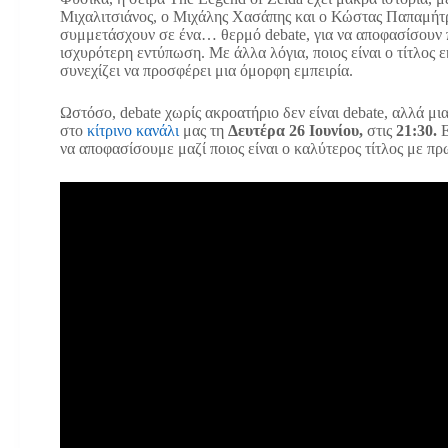
Μιχαλιτσιάνος, ο Μιχάλης Χασάπης και ο Κώστας Παπαμήτρου
συμμετάσχουν σε ένα… θερμό debate, για να αποφασίσουν ποι
ισχυρότερη εντύπωση. Με άλλα λόγια, ποιος είναι ο τίτλος ε
συνεχίζει να προσφέρει μια όμορφη εμπειρία.
Ωστόσο, debate χωρίς ακροατήριο δεν είναι debate, αλλά μι
στο
κίτρινο κανάλι
μας τη
Δευτέρα 26 Ιουνίου,
στις
21:30.
Ε
να αποφασίσουμε μαζί ποιος είναι ο καλύτερος τίτλος με 