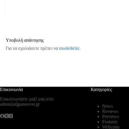
Υποβολή απάντησης
Για να σχολιάσετε πρέπει να
συνδεθείτε
.
Επικοινωνία
Κατηγορίες
Επικοινωνήστε μαζί μας στο:
admin[at]gameover.gr
News
Reviews
Previews
Features
Webcasts