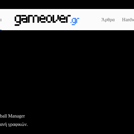
α
Άρθρα
Hardw
ball Manager
χανή γραφικών.