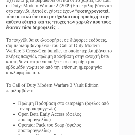
Έχει επίσης επιβεβαιωθεί ότι και οι 16 χάρτες του Call
of Duty: Modern Warfare 2 (2009) θα περιλαμβάνονται
στο παιχνίδι. Αυτοί οι χάρτες έχουν “
εκσυγχρονιστεί,
τόσο οπτικά όσο και με σχολαστική προσοχή στην
αυθεντικότητα και τις πτυχές των χαρτών που τους
έκαναν τόσο δημοφιλείς
“.
Το παιχνίδι θα κυκλοφορήσει σε διάφορες εκδόσεις,
συμπεριλαμβανομένου του Call of Duty Modern
Warfare 3 Cross-Gen bundle, το οποίο περιλαμβάνει το
πλήρες παιχνίδι, πρώιμη πρόσβαση στην ανοιχτή beta
και τη δυνατότητα να παίξετε το campaign μια
εβδομάδα νωρίτερα από την επίσημη ημερομηνία
κυκλοφορίας του.
Το Call of Duty Modern Warfare 3 Vault Edition
περιλαμβάνει:
Πρώιμη Πρόσβαση στο campaign (όφελος από
την προπαραγγελία)
Open Beta Early Access (όφελος
προπαραγγελίας)
Operator Pack του Soap (όφελος
προπαραγγελίας)