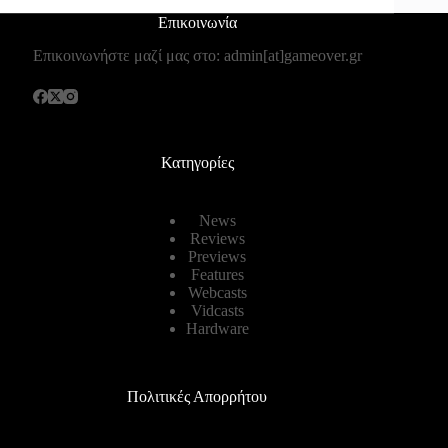
Επικοινωνία
Επικοινωνήστε μαζί μας στο: admin[at]gameover.gr
Κατηγορίες
News
Reviews
Previews
Features
Webcasts
Vidcasts
Hardware
Πολιτικές Απορρήτου