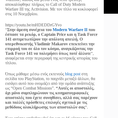
αποκαλύφθηκε πλήρως το Call of Duty Modern
Warfare III της Activision. Με τον τίτλο να κυκλοφορεί
στις 10 Νοεμβρίου.
https://youtu.be/mHDEDDrGYvo
“
Στην άμεση συνέχεια του
Modern Warfare II
που
έσπασε τα ρεκόρ, ο Captain Price και η Task Force
141 αντιμετωπίζουν την απόλυτη απειλή. Ο
υπερεθνικιστής Vladimir Makarov επεκτείνει την
επιρροή του σε όλο τον κόσμο, αναγκάζοντας την
Task Force 141 να πολεμήσει όπως ποτέ άλλοτε
“,
αναφέρεται στην περιγραφή της κεντρικής ιστορίας του
τίτλου.
Όπως μάθαμε μέσω ενός εκτενούς
blog post
στη
σελίδα του PlayStation, το παιχνίδι μεταξύ άλλων, θα
εισάγει αυτό που ονομάζει από την ομάδα ανάπτυξης
ως “Open Combat Missions”.
“Αυτές οι αποστολές,
όχι μόνο συμπληρώνουν τις κινηματογραφικές
αποστολές που έχετε συνηθίσει, αλλά σας παρέχουν
και πολλές πρόσθετες επιλογές σχετικά με τις
μεθόδους ολοκλήρωσης των αποστολών σας
“.