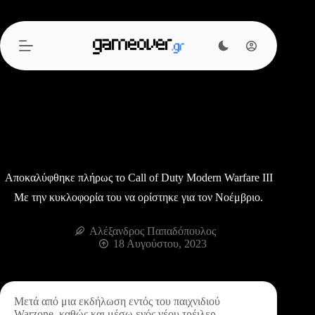
Μετάβαση
στο
περιεχόμενο
Αποκαλύφθηκε πλήρως το Call of Duty Modern Warfare III
Με την κυκλοφορία του να ορίστηκε για τον Νοέμβριο.
Αλέξανδρος Παπαδόπουλος
18 Αυγούστου, 2023
Μετά από μια εκδήλωση εντός του παιχνιδιού
Warzone, καθώς και μέσω ενός νέου τρέιλερ,