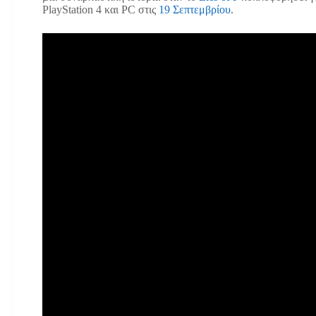
PlayStation 4 και PC στις
19 Σεπτεμβρίου
.