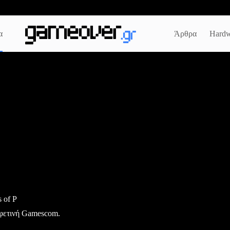
α
Άρθρα
Hardw
 of P
ν φετινή Gamescom.