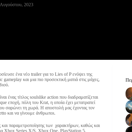
 Αυγούστου, 2023
ευσε ένα νέο trailer για το Lies of P ενόψει της
 gameplay και μια πιο προσεκτική ματιά στις μάχες,
Περ
διού.
ίναι ένας τίτλος soulslike action που διαδραματίζεται
ue εποχή, πόλη του Krat, η οποία έχει μετατραπεί
που σαρώνει τη χωρά. Η αποστολή μας έχοντας τον
tto και να γίνουμε άνθρωποι.
ης και παραμετροποίησης των χαρακτήρων, καθώς και
α Xbox Series X/S, Xbox One, PlayStation 5,