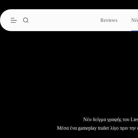
Μετάβαση
στο
περιεχόμενο
Reviews
Νέ
Νέο δείγμα γραφής του Lies
Μέσα ένα gameplay trailer λίγο πριν τη