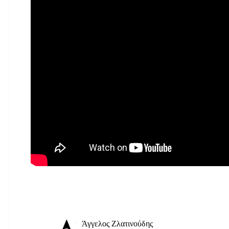
Άγγελος Ζλατινούδης