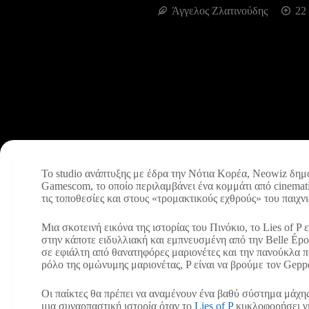
Άγγελος Ζλατινούδης
22
Το studio ανάπτυξης με έδρα την Νότια Κορέα, Neowiz δημοσί
Gamescom, το οποίο περιλαμβάνει ένα κομμάτι από cinematic
τις τοποθεσίες και στους «τρομακτικούς εχθρούς» του παιχνι
Μια σκοτεινή εικόνα της ιστορίας του Πινόκιο, το Lies of P ε
στην κάποτε ειδυλλιακή και εμπνευσμένη από την Belle Époq
σε εφιάλτη από θανατηφόρες μαριονέτες και την πανούκλα 
ρόλο της ομώνυμης μαριονέτας, P είναι να βρούμε τον Geppe
Οι παίκτες θα πρέπει να αναμένουν ένα βαθύ σύστημα μάχ
μια συναρπαστική ιστορία όταν το
Lies of P
κυκλοφορήσει γι