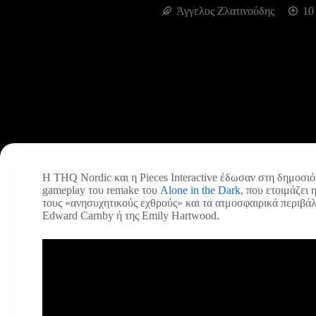
Άγγελος Ζλατινούδης
10
Η THQ Nordic και η Pieces Interactive έδωσαν στη δημοσιό
gameplay του remake του
Alone in the Dark
, που ετοιμάζει
τους «ανησυχητικούς εχθρούς» και τα ατμοσφαιρικά περιβάλ
Edward Carnby ή της Emily Hartwood.