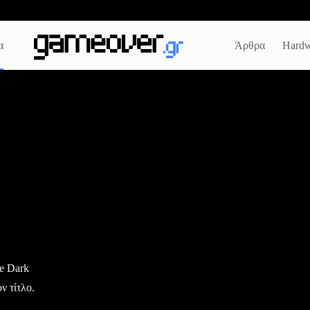
α
Άρθρα
Hardw
e Dark
ν τίτλο.