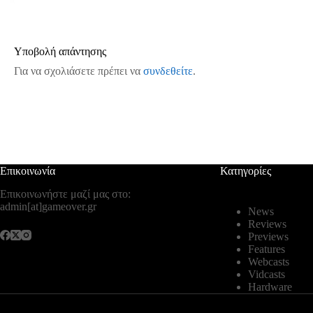
Υποβολή απάντησης
Για να σχολιάσετε πρέπει να
συνδεθείτε
.
Επικοινωνία
Κατηγορίες
Επικοινωνήστε μαζί μας στο:
admin[at]gameover.gr
News
Reviews
Previews
Features
Webcasts
Vidcasts
Hardware