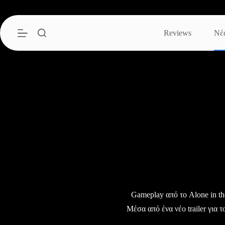
Μετάβαση
στο
περιεχόμενο
Reviews
Νέ
Gameplay από το Alone in th
Μέσα από ένα νέο trailer για το