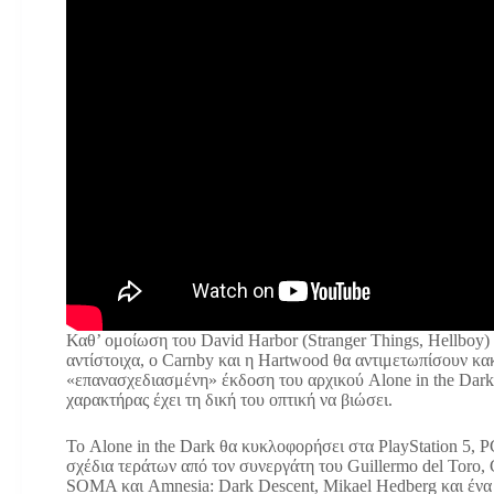
Καθ’ ομοίωση του David Harbor (Stranger Things, Hellboy) 
αντίστοιχα, ο Carnby και η Hartwood θα αντιμετωπίσουν κα
«επανασχεδιασμένη» έκδοση του αρχικού Alone in the Dark.
χαρακτήρας έχει τη δική του οπτική να βιώσει.
Το Alone in the Dark θα κυκλοφορήσει στα PlayStation 5, P
σχέδια τεράτων από τον συνεργάτη του Guillermo del Toro,
SOMA και Amnesia: Dark Descent, Mikael Hedberg και ένα