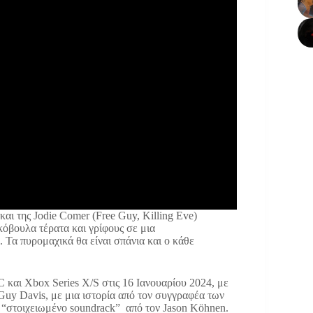
και της Jodie Comer (Free Guy, Killing Eve)
κόβουλα τέρατα και γρίφους σε μια
 Τα πυρομαχικά θα είναι σπάνια και ο κάθε
C και Xbox Series X/S στις 16 Ιανουαρίου 2024, με
 Guy Davis, με μια ιστορία από τον συγγραφέα των
 “στοιχειωμένο soundrack” από τον Jason Köhnen.