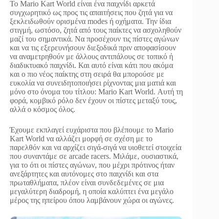
Το Mario Kart World είναι ένα παιχνίδι αρκετά
συγχωρητικό ως προς τις απαιτήσεις που ζητά για να
ξεκλειδωθούν ορισμένα modes ή οχήματα. Την ίδια
στιγμή, ωστόσο, ζητά από τους παίκτες να ασχοληθούν
μαζί του σημαντικά. Να προσέχουν τις πίστες αγώνων
και να τις εξερευνήσουν διεξοδικά πριν αποφασίσουν
να αναμετρηθούν με άλλους αντιπάλους σε τοπικό ή
διαδικτυακό παιχνίδι. Και αυτό είναι κάτι που ακόμα
και ο πιο νέος παίκτης στη σειρά θα μπορούσε με
ευκολία να συνειδητοποιήσει ρίχνοντας μια ματιά και
μόνο στο όνομα του τίτλου: Mario Kart World. Αυτή τη
φορά, κομβικό ρόλο δεν έχουν οι πίστες μεταξύ τους,
αλλά ο κόσμος όλος.
Έχουμε εκπλαγεί ευχάριστα που βλέπουμε το Mario
Kart World να αλλάζει μορφή σε σχέση με το
παρελθόν και να αρχίζει σιγά-σιγά να υιοθετεί στοιχεία
που συναντάμε σε arcade racers. Μιλάμε, ουσιαστικά,
για το ότι οι πίστες αγώνων, που μέχρι πρότινος ήταν
ανεξάρτητες και αυτόνομες στο παιχνίδι και στα
πρωταθλήματα, πλέον είναι συνδεδεμένες σε μια
μεγαλύτερη διαδρομή, η οποία καλύπτει ένα μεγάλο
μέρος της ηπείρου όπου λαμβάνουν χώρα οι αγώνες.