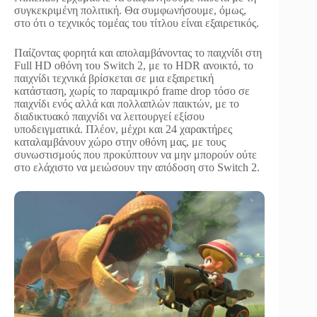
συγκεκριμένη πολιτική. Θα συμφωνήσουμε, όμως,
στο ότι ο τεχνικός τομέας του τίτλου είναι εξαιρετικός.
Παίζοντας φορητά και απολαμβάνοντας το παιχνίδι στη
Full HD οθόνη του Switch 2, με το HDR ανοικτό, το
παιχνίδι τεχνικά βρίσκεται σε μια εξαιρετική
κατάσταση, χωρίς το παραμικρό frame drop τόσο σε
παιχνίδι ενός αλλά και πολλαπλών παικτών, με το
διαδικτυακό παιχνίδι να λειτουργεί εξίσου
υποδειγματικά. Πλέον, μέχρι και 24 χαρακτήρες
καταλαμβάνουν χώρο στην οθόνη μας, με τους
συνωστισμούς που προκύπτουν να μην μπορούν ούτε
στο ελάχιστο να μειώσουν την απόδοση στο Switch 2.