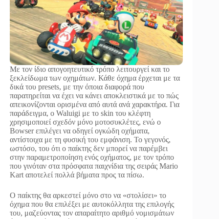
Με τον ίδιο απογοητευτικό τρόπο λειτουργεί και το
ξεκλείδωμα των οχημάτων. Κάθε όχημα έρχεται με τα
δικά του presets, με την όποια διαφορά που
παρατηρείται να έχει να κάνει αποκλειστικά με το πώς
απεικονίζονται ορισμένα από αυτά ανά χαρακτήρα. Για
παράδειγμα, ο Waluigi με το skin του κλέφτη
χρησιμοποιεί σχεδόν μόνο μοτοσυκλέτες, ενώ ο
Bowser επιλέγει να οδηγεί ογκώδη οχήματα,
αντίστοιχα με τη φυσική του εμφάνιση. Το γεγονός,
ωστόσο, του ότι ο παίκτης δεν μπορεί να παρέμβει
στην παραμετροποίηση ενός οχήματος, με τον τρόπο
που γινόταν στα πρόσφατα παιχνίδια της σειράς Mario
Kart αποτελεί πολλά βήματα προς τα πίσω.
Ο παίκτης θα αρκεστεί μόνο στο να «στολίσει» το
όχημα που θα επιλέξει με αυτοκόλλητα της επιλογής
του, μαζεύοντας τον απαραίτητο αριθμό νομισμάτων