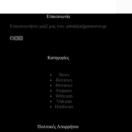
Επικοινωνία
Επικοινωνήστε μαζί μας στο: admin[at]gameover.gr
Κατηγορίες
News
Reviews
Previews
Features
Webcasts
Vidcasts
Hardware
Πολιτικές Απορρήτου