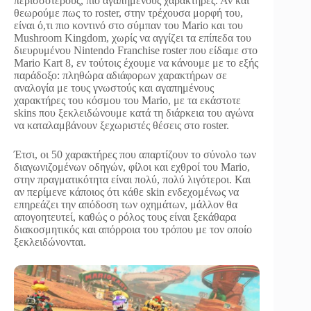
περισσότερους, πιο αγαπημένους χαρακτήρες. Αν και
θεωρούμε πως το roster, στην τρέχουσα μορφή του,
είναι ό,τι πιο κοντινό στο σύμπαν του Mario και του
Mushroom Kingdom, χωρίς να αγγίζει τα επίπεδα του
διευρυμένου Nintendo Franchise roster που είδαμε στο
Mario Kart 8, εν τούτοις έχουμε να κάνουμε με το εξής
παράδοξο: πληθώρα αδιάφορων χαρακτήρων σε
αναλογία με τους γνωστούς και αγαπημένους
χαρακτήρες του κόσμου του Mario, με τα εκάστοτε
skins που ξεκλειδώνουμε κατά τη διάρκεια του αγώνα
να καταλαμβάνουν ξεχωριστές θέσεις στο roster.
Έτσι, οι 50 χαρακτήρες που απαρτίζουν το σύνολο των
διαγωνιζομένων οδηγών, φίλοι και εχθροί του Mario,
στην πραγματικότητα είναι πολύ, πολύ λιγότεροι. Και
αν περίμενε κάποιος ότι κάθε skin ενδεχομένως να
επηρεάζει την απόδοση των οχημάτων, μάλλον θα
απογοητευτεί, καθώς ο ρόλος τους είναι ξεκάθαρα
διακοσμητικός και απόρροια του τρόπου με τον οποίο
ξεκλειδώνονται.