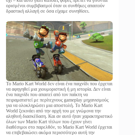
όχι – και αυτό γιατί κάποιες φορές πρέπει να γίνονται
ορισμένοι συμβιβασμοί όταν οι συνθήκες απαιτούν
δραστική αλλαγή σε όσα είχαμε συνηθίσει.
Το Mario Kart World δεν είναι ένα παιχνίδι που έρχεται
να αφηγηθεί μια χιουμοριστική ή μη ιστορία. Δεν είναι
ένα παιχνίδι που απαιτεί από τον παίκτη να
πειραματιστεί με περίτεχνους gameplay μηχανισμούς
για να ολοκληρώσει μια αποστολή. To Mario Kart
World ξεκινάει από την αρχή του με γνώμονα την
αληθινή διασκέδαση. Και αν αυτό ήταν χαρακτηριστικό
όλων των Mario Kart τίτλων που έχουν γίνει
διαθέσιμοι στο παρελθόν, το Mario Kart World έρχεται
να επιβεβαιώσει ακόμα περισσότερο αυτή την