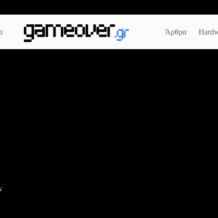
α
Άρθρα
Hardw
w