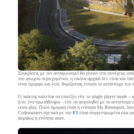
Συγκρίσεις με τον ανταγωνισμό θα γίνουν στη συνέχεια, οπ
του φτωχού περιεχομένου, η εικόνα αρχικά δεν είναι και τό
είναι όμορφο και λιτό, θυμίζοντας έντονα το αντίστοιχο του
Ο παίκτης καλείται να επιλέξει είτε το single player mode 
ή σε ένα πρωτάθλημα – είτε να ασχοληθεί με το αντίστοιχο 
cross play. Πολύ όμορφη είναι η ενότητα My Rennsport, όπο
Codemasters σχετικά με την
F1
είναι συγκεντρωμένα όλα τα 
ακριβώς η ενότητα store.