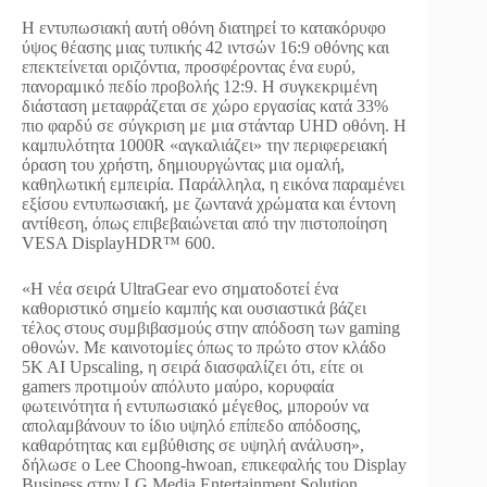
Η εντυπωσιακή αυτή οθόνη διατηρεί το κατακόρυφο
ύψος θέασης μιας τυπικής 42 ιντσών 16:9 οθόνης και
επεκτείνεται οριζόντια, προσφέροντας ένα ευρύ,
πανοραμικό πεδίο προβολής 12:9. Η συγκεκριμένη
διάσταση μεταφράζεται σε χώρο εργασίας κατά 33%
πιο φαρδύ σε σύγκριση με μια στάνταρ UHD οθόνη. Η
καμπυλότητα 1000R «αγκαλιάζει» την περιφερειακή
όραση του χρήστη, δημιουργώντας μια ομαλή,
καθηλωτική εμπειρία. Παράλληλα, η εικόνα παραμένει
εξίσου εντυπωσιακή, με ζωντανά χρώματα και έντονη
αντίθεση, όπως επιβεβαιώνεται από την πιστοποίηση
VESA DisplayHDR™ 600.
«Η νέα σειρά UltraGear evo σηματοδοτεί ένα
καθοριστικό σημείο καμπής και ουσιαστικά βάζει
τέλος στους συμβιβασμούς στην απόδοση των gaming
οθονών. Με καινοτομίες όπως το πρώτο στον κλάδο
5K AI Upscaling, η σειρά διασφαλίζει ότι, είτε οι
gamers προτιμούν απόλυτο μαύρο, κορυφαία
φωτεινότητα ή εντυπωσιακό μέγεθος, μπορούν να
απολαμβάνουν το ίδιο υψηλό επίπεδο απόδοσης,
καθαρότητας και εμβύθισης σε υψηλή ανάλυση»,
δήλωσε ο Lee Choong-hwoan, επικεφαλής του Display
Business στην LG Media Entertainment Solution