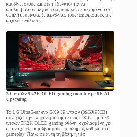
και δίνει στους gamers τη δυνατότητα να
απολαμβάνουν μεγαλύτερη ποικιλία περιεχομένου σε
υψηλή ευκρίνεια, ξεπερνώντας τους περιορισμούς της
αρχικής ανάλυσης.
39
ιντσών
5K2K OLED gaming monitor
με
5K AI
Upscaling
Το LG UltraGear evo GX9 39 ιντσών (39GX950B)
συνεχίζει την κληρονομιά της σειράς GX9 ως μια 39
ιντσών 5K2K OLED gaming οθόνη, σχεδιασμένη για
εικόνα χωρίς συμβιβασμούς και πλήρως καθηλωτικό
gameplay. Πάνω σε αυτή τη βάση, η νέα