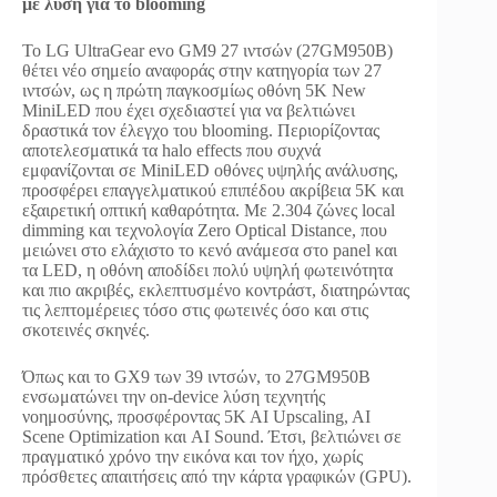
με λύση για το blooming
Το LG UltraGear evo GM9 27 ιντσών (27GM950B)
θέτει νέο σημείο αναφοράς στην κατηγορία των 27
ιντσών, ως η πρώτη παγκοσμίως οθόνη 5K New
MiniLED που έχει σχεδιαστεί για να βελτιώνει
δραστικά τον έλεγχο του blooming. Περιορίζοντας
αποτελεσματικά τα halo effects που συχνά
εμφανίζονται σε MiniLED οθόνες υψηλής ανάλυσης,
προσφέρει επαγγελματικού επιπέδου ακρίβεια 5K και
εξαιρετική οπτική καθαρότητα. Με 2.304 ζώνες local
dimming και τεχνολογία Zero Optical Distance, που
μειώνει στο ελάχιστο το κενό ανάμεσα στο panel και
τα LED, η οθόνη αποδίδει πολύ υψηλή φωτεινότητα
και πιο ακριβές, εκλεπτυσμένο κοντράστ, διατηρώντας
τις λεπτομέρειες τόσο στις φωτεινές όσο και στις
σκοτεινές σκηνές.
Όπως και το GX9 των 39 ιντσών, το 27GM950B
ενσωματώνει την on-device λύση τεχνητής
νοημοσύνης, προσφέροντας 5K AI Upscaling, AI
Scene Optimization και AI Sound. Έτσι, βελτιώνει σε
πραγματικό χρόνο την εικόνα και τον ήχο, χωρίς
πρόσθετες απαιτήσεις από την κάρτα γραφικών (GPU).