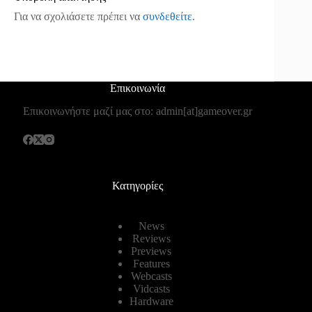
Για να σχολιάσετε πρέπει να
συνδεθείτε
.
Επικοινωνία
Επικοινωνήστε μαζί μας στο: admin[at]gameover.gr
Κατηγορίες
News
Reviews
Previews
Features
Webcasts
Vidcasts
Hardware