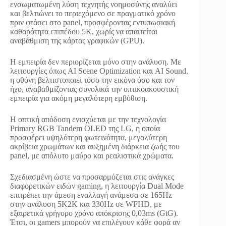
ενσωματωμένη λύση τεχνητής νοημοσύνης αναλύει
και βελτιώνει το περιεχόμενο σε πραγματικό χρόνο
πριν φτάσει στο panel, προσφέροντας εντυπωσιακή
καθαρότητα επιπέδου 5K, χωρίς να απαιτείται
αναβάθμιση της κάρτας γραφικών (GPU).
Η εμπειρία δεν περιορίζεται μόνο στην ανάλυση. Με
λειτουργίες όπως AI Scene Optimization και AI Sound,
η οθόνη βελτιστοποιεί τόσο την εικόνα όσο και τον
ήχο, αναβαθμίζοντας συνολικά την οπτικοακουστική
εμπειρία για ακόμη μεγαλύτερη εμβύθιση.
Η οπτική απόδοση ενισχύεται με την τεχνολογία
Primary RGB Tandem OLED της LG, η οποία
προσφέρει υψηλότερη φωτεινότητα, μεγαλύτερη
ακρίβεια χρωμάτων και αυξημένη διάρκεια ζωής του
panel, με απόλυτο μαύρο και ρεαλιστικά χρώματα.
Σχεδιασμένη ώστε να προσαρμόζεται στις ανάγκες
διαφορετικών ειδών gaming, η λειτουργία Dual Mode
επιτρέπει την άμεση εναλλαγή ανάμεσα σε 165Hz
στην ανάλυση 5K2K και 330Hz σε WFHD, με
εξαιρετικά γρήγορο χρόνο απόκρισης 0,03ms (GtG).
Έτσι, οι gamers μπορούν να επιλέγουν κάθε φορά αν