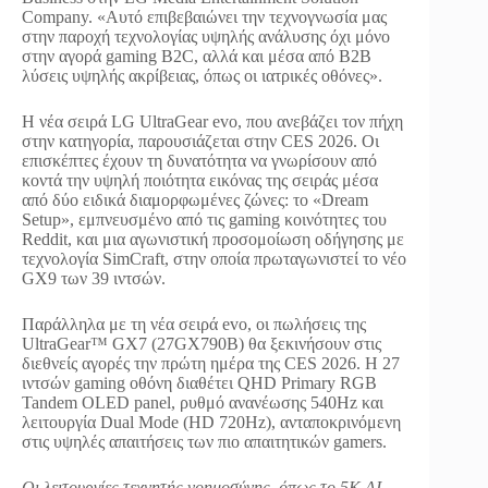
Company. «Αυτό επιβεβαιώνει την τεχνογνωσία μας
στην παροχή τεχνολογίας υψηλής ανάλυσης όχι μόνο
στην αγορά gaming B2C, αλλά και μέσα από B2B
λύσεις υψηλής ακρίβειας, όπως οι ιατρικές οθόνες».
Η νέα σειρά LG UltraGear evo, που ανεβάζει τον πήχη
στην κατηγορία, παρουσιάζεται στην CES 2026. Οι
επισκέπτες έχουν τη δυνατότητα να γνωρίσουν από
κοντά την υψηλή ποιότητα εικόνας της σειράς μέσα
από δύο ειδικά διαμορφωμένες ζώνες: το «Dream
Setup», εμπνευσμένο από τις gaming κοινότητες του
Reddit, και μια αγωνιστική προσομοίωση οδήγησης με
τεχνολογία SimCraft, στην οποία πρωταγωνιστεί το νέο
GX9 των 39 ιντσών.
Παράλληλα με τη νέα σειρά evo, οι πωλήσεις της
UltraGear™ GX7 (27GX790B) θα ξεκινήσουν στις
διεθνείς αγορές την πρώτη ημέρα της CES 2026. Η 27
ιντσών gaming οθόνη διαθέτει QHD Primary RGB
Tandem OLED panel, ρυθμό ανανέωσης 540Hz και
λειτουργία Dual Mode (HD 720Hz), ανταποκρινόμενη
στις υψηλές απαιτήσεις των πιο απαιτητικών gamers.
Οι λειτουργίες τεχνητής νοημοσύνης, όπως το 5K AI