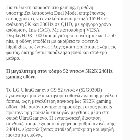
Για ευέλικτη απόδοση στο gaming, η οθόνη
υποστηρίζει λειτουργία Dual Mode, επιτρέποντας
στους χρήστες να εναλλάσσονται μεταξύ 165Hz σε
ανάλυση 5K και 330Hz σε QHD, με γρήγορο χρόνο
απόκρισης 1ms (GtG). Με πιστοποίηση VESA
DisplayHDR 1000 και μέγιστη φωτεινότητα έως 1.250
nits, η οθόνη αποδίδει με ακρίβεια τα φωτεινά
highlights, τις έντονες φλόγες και τις απότομες λάμψεις
φωτός, διατηρώντας παράλληλα βαθύ και σταθερό
μαύρο.
Η μεγαλύτερη στον κόσμο 52 ιντσών 5K2K 240Hz
gaming οθόνη
Το LG UltraGear evo G9 52 ιντσών (52G930B)
εγκαινιάζει μια νέα κατηγορία οθονών gaming μεγάλου
format, ως η μεγαλύτερη παγκοσμίως 5K2K gaming
οθόνη. Με αυτόν τον τρόπο προσφέρει στους gamers
πρωτόγνωρη ποικιλία επιλογών μεγέθους μέσα στη
σειρά UltraGear evo. Η εντυπωσιακή διάσταση
συνδυάζεται με εξαιρετικά γρήγορο ρυθμό ανανέωσης
240Hz, εξασφαλίζοντας σταθερή απόκριση και υψηλή
πιστότητα εικόνας.