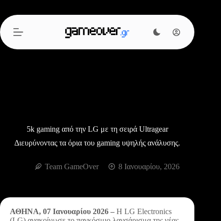
Μετάβαση
στο
περιεχόμενο
5k gaming από την LG με τη σειρά Ultragear
Διευρύνοντας τα όρια του gaming υψηλής ανάλυσης.
Team GameOver
8 Ιανουαρίου, 2026
ΑΘΗΝΑ, 07 Ιανουαρίου 2026 –
Η LG Electronics
(LG) ανακοίνωσε το παγκόσμιο λανσάρισμα της νέας