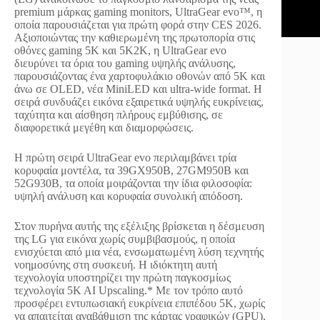
premium μάρκας gaming monitors, UltraGear evo™, η
οποία παρουσιάζεται για πρώτη φορά στην CES 2026.
Αξιοποιώντας την καθιερωμένη της πρωτοπορία στις
οθόνες gaming 5K και 5K2K, η UltraGear evo
διευρύνει τα όρια του gaming υψηλής ανάλυσης,
παρουσιάζοντας ένα χαρτοφυλάκιο οθονών από 5K και
άνω σε OLED, νέα MiniLED και ultra-wide format. Η
σειρά συνδυάζει εικόνα εξαιρετικά υψηλής ευκρίνειας,
ταχύτητα και αίσθηση πλήρους εμβύθισης, σε
διαφορετικά μεγέθη και διαμορφώσεις.
Η πρώτη σειρά UltraGear evo περιλαμβάνει τρία
κορυφαία μοντέλα, τα 39GX950B, 27GM950B και
52G930B, τα οποία μοιράζονται την ίδια φιλοσοφία:
υψηλή ανάλυση και κορυφαία συνολική απόδοση.
Στον πυρήνα αυτής της εξέλιξης βρίσκεται η δέσμευση
της LG για εικόνα χωρίς συμβιβασμούς, η οποία
ενισχύεται από μια νέα, ενσωματωμένη λύση τεχνητής
νοημοσύνης στη συσκευή. Η ιδιόκτητη αυτή
τεχνολογία υποστηρίζει την πρώτη παγκοσμίως
τεχνολογία 5K AI Upscaling.* Με τον τρόπο αυτό
προσφέρει εντυπωσιακή ευκρίνεια επιπέδου 5K, χωρίς
να απαιτείται αναβάθμιση της κάρτας γραφικών (GPU),