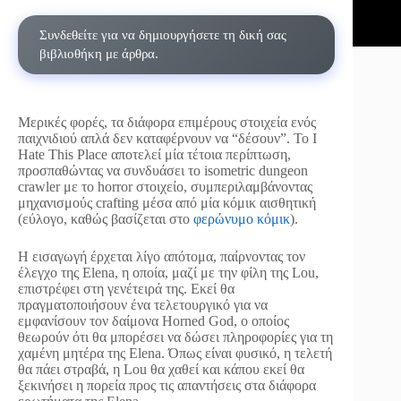
Συνδεθείτε για να δημιουργήσετε τη δική σας
βιβλιοθήκη με άρθρα.
Μερικές φορές, τα διάφορα επιμέρους στοιχεία ενός
παιχνιδιού απλά δεν καταφέρνουν να “δέσουν”. To I
Hate This Place αποτελεί μία τέτοια περίπτωση,
προσπαθώντας να συνδυάσει το isometric dungeon
crawler με το horror στοιχείο, συμπεριλαμβάνοντας
μηχανισμούς crafting μέσα από μία κόμικ αισθητική
(εύλογο, καθώς βασίζεται στο
φερώνυμο κόμικ
).
Η εισαγωγή έρχεται λίγο απότομα, παίρνοντας τον
έλεγχο της Elena, η οποία, μαζί με την φίλη της Lou,
επιστρέφει στη γενέτειρά της. Εκεί θα
πραγματοποιήσουν ένα τελετουργικό για να
εμφανίσουν τον δαίμονα Horned God, ο οποίος
θεωρούν ότι θα μπορέσει να δώσει πληροφορίες για τη
χαμένη μητέρα της Elena. Όπως είναι φυσικό, η τελετή
θα πάει στραβά, η Lou θα χαθεί και κάπου εκεί θα
ξεκινήσει η πορεία προς τις απαντήσεις στα διάφορα