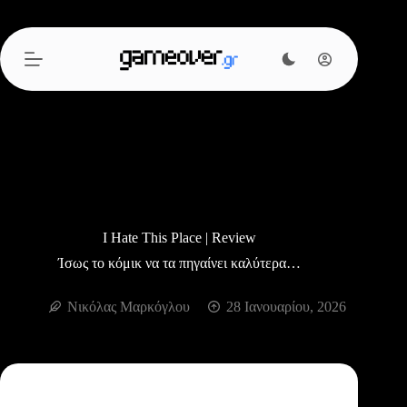
Μετάβαση
στο
περιεχόμενο
I Hate This Place | Review
Ίσως το κόμικ να τα πηγαίνει καλύτερα…
Νικόλας Μαρκόγλου
28 Ιανουαρίου, 2026