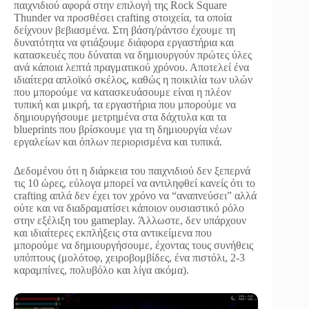
παιχνιδιού αφορά στην επιλογή της Rock Square
Thunder να προσθέσει crafting στοιχεία, τα οποία
δείχνουν βεβιασμένα. Στη βάση/ράντσο έχουμε τη
δυνατότητα να φτιάξουμε διάφορα εργαστήρια και
κατασκευές που δύναται να δημιουργούν πρώτες ύλες
ανά κάποια λεπτά πραγματικού χρόνου. Αποτελεί ένα
ιδιαίτερα απλοϊκό σκέλος, καθώς η ποικιλία των υλών
που μπορούμε να κατασκευάσουμε είναι η πλέον
τυπική και μικρή, τα εργαστήρια που μπορούμε να
δημιουργήσουμε μετρημένα στα δάχτυλα και τα
blueprints που βρίσκουμε για τη δημιουργία νέων
εργαλείων και όπλων περιορισμένα και τυπικά.
Δεδομένου ότι η διάρκεια του παιχνιδιού δεν ξεπερνά
τις 10 ώρες, εύλογα μπορεί να αντιληφθεί κανείς ότι το
crafting απλά δεν έχει τον χρόνο να “αναπνεύσει” αλλά
ούτε και να διαδραματίσει κάποιον ουσιαστικό ρόλο
στην εξέλιξη του gameplay. Άλλωστε, δεν υπάρχουν
και ιδιαίτερες εκπλήξεις στα αντικείμενα που
μπορούμε να δημιουργήσουμε, έχοντας τους συνήθεις
υπόπτους (μολότοφ, χειροβομβίδες, ένα πιστόλι, 2-3
καραμπίνες, πολυβόλο και λίγα ακόμα).