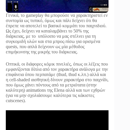
Γενικά, το gameplay θα μπορούσε να χαρακτηριστεί εν
συντομία ως τυπικό, όμως και πάλι δείχνει ότι θα
έπρεπε να αποτελεί το βασικό κομμάτι του παιχνιδιού.
Ως έχει, δείχνει να καταλαμβάνει το 50% της
διάρκειας, με το υπόλοιπο να μας στέλνει για τη
συγκομιδή υλών και στα μπρος-πίσω για ορισμένα
quests, που απλά δείχνουν ως μία μέθοδος
επιμήκυνσης της μικρής του διάρκειας.
Οπτικά, οι διάφορες κόμικ πινελιές, όπως οι λέξεις που
εμφανίζονται δίπλα από τον χαρακτήρα ανάλογα με την
επιφάνεια όπου περπατάμε (thud, thud κ.λπ.) αλλά και
η cell-shaded αισθητική δίνουν χαρακτήρα στο παιχνίδι,
που όμως χάνει πόντους από τα μετριότατα (στην
καλύτερη) animations της Elena αλλά και των εχθρών
(για να μην σχολιάσουμε καλύτερα τις κάκιστες
cutscenes).