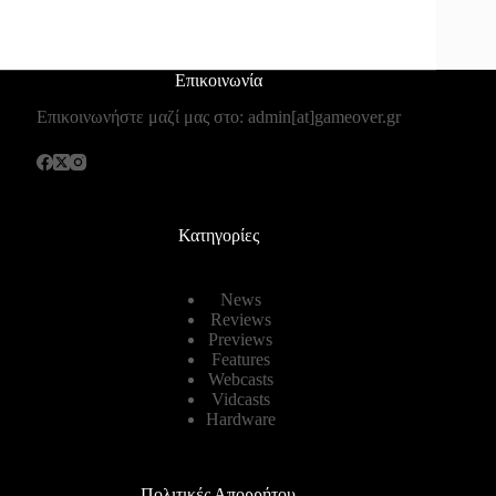
Επικοινωνία
Επικοινωνήστε μαζί μας στο: admin[at]gameover.gr
Κατηγορίες
News
Reviews
Previews
Features
Webcasts
Vidcasts
Hardware
Πολιτικές Απορρήτου