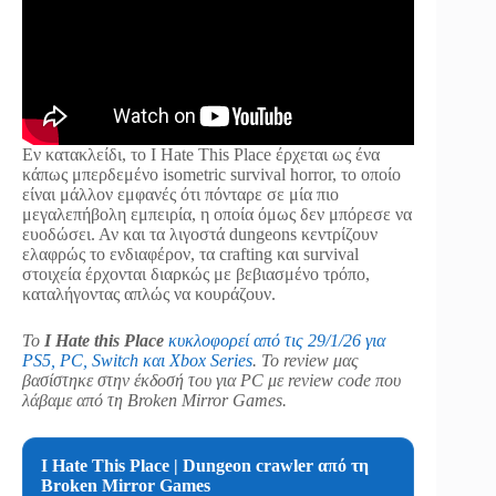
Εν κατακλείδι, το I Hate This Place έρχεται ως ένα
κάπως μπερδεμένο isometric survival horror, το οποίο
είναι μάλλον εμφανές ότι πόνταρε σε μία πιο
μεγαλεπήβολη εμπειρία, η οποία όμως δεν μπόρεσε να
ευοδώσει. Αν και τα λιγοστά dungeons κεντρίζουν
ελαφρώς το ενδιαφέρον, τα crafting και survival
στοιχεία έρχονται διαρκώς με βεβιασμένο τρόπο,
καταλήγοντας απλώς να κουράζουν.
Το
I Hate this Place
κυκλοφορεί από τις 29/1/26 για
PS5, PC, Switch και Xbox Series
. Το review μας
βασίστηκε στην έκδοσή του για PC με review code που
λάβαμε από τη Broken Mirror Games.
I Hate This Place | Dungeon crawler από τη
Broken Mirror Games