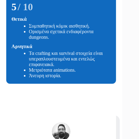
5
/ 10
Θετικά
Συμπαθητική κόμικ αισθητική.
Ορισμένα σχετικά ενδιαφέροντα
dungeons.
Αρνητικά
Τα crafting και survival στοιχεία είναι
υπεραπλουστευμένα και εντελώς
επιφανειακά.
Μετριότατα animations.
Άνευρη ιστορία.