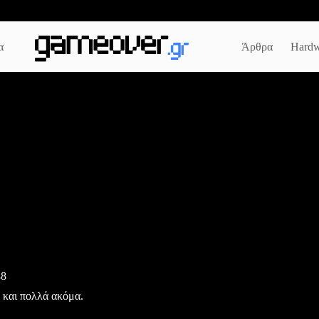
α
Άρθρα
Hardw
48
τα και πολλά ακόμα.