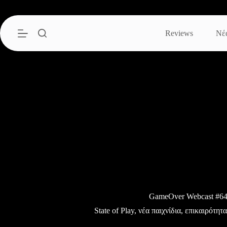
Μετάβαση
στο
περιεχόμενο
Reviews
Νέ
GameOver Webcast #6
State of Play, νέα παιχνίδια, επικαιρότη