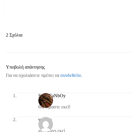
2 Σχόλια
Υποβολή απάντησης
Για να σχολιάσετε πρέπει να
συνδεθείτε
.
SoNyFaNbOy
Θα είμαστε εκεί!
vasgias
as always εκεί