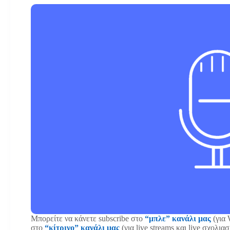
Μπορείτε να κάνετε subscribe στο
“μπλε” κανάλι μας
(για 
στο
“κίτρινο” κανάλι μας
(για live streams και live σχολι