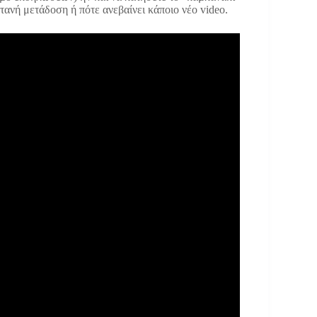
τανή μετάδοση ή πότε ανεβαίνει κάποιο νέο video.