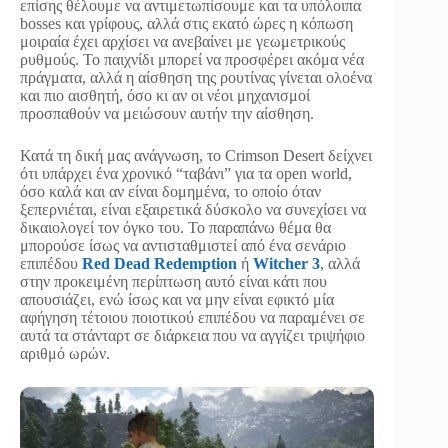
επίσης θέλουμε να αντιμετωπίσουμε και τα υπόλοιπα
bosses και γρίφους, αλλά στις εκατό ώρες η κόπωση
μοιραία έχει αρχίσει να ανεβαίνει με γεωμετρικούς
ρυθμούς. Το παιχνίδι μπορεί να προσφέρει ακόμα νέα
πράγματα, αλλά η αίσθηση της ρουτίνας γίνεται ολοένα
και πιο αισθητή, όσο κι αν οι νέοι μηχανισμοί
προσπαθούν να μειώσουν αυτήν την αίσθηση.
Κατά τη δική μας ανάγνωση, το Crimson Desert δείχνει
ότι υπάρχει ένα χρονικό “ταβάνι” για τα open world,
όσο καλά και αν είναι δομημένα, το οποίο όταν
ξεπερνιέται, είναι εξαιρετικά δύσκολο να συνεχίσει να
δικαιολογεί τον όγκο του. Το παραπάνω θέμα θα
μπορούσε ίσως να αντισταθμιστεί από ένα σενάριο
επιπέδου
Red Dead Redemption
ή
Witcher 3
, αλλά
στην προκειμένη περίπτωση αυτό είναι κάτι που
απουσιάζει, ενώ ίσως και να μην είναι εφικτό μία
αφήγηση τέτοιου ποιοτικού επιπέδου να παραμένει σε
αυτά τα στάνταρτ σε διάρκεια που να αγγίζει τριψήφιο
αριθμό ωρών.