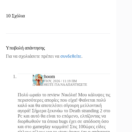
10 Σχόλια
Υποβολή απάντησης
Για να σχολιάσετε πρέπει να
συνδεθείτε
.
Magichoom
19 ΜΑΡΤΊΟΥ, 2026 / 11:19 ΠΜ
ΣΥΝΔΕΘΕΊΤΕ ΓΙΑ ΝΑ ΑΠΑΝΤΉΣΕΤΕ
Πολύ ωραίο το review Νικόλα! Μου κάλυψες τις
περισσότερες απορίες που είχα! Φαίνεται πολύ
καλό και θα αποτελέσει σίγουρη μελλοντική
αγορά! Σήμερα ξεκινάω το Death stranding 2 στο
Pc και αυτό θα είναι το επόμενο, ελπίζοντας να
διορθωθούν τα όποια bugs έχει σε απόδοση όσο
και στο gameplay κομμάτι! Στις 100ώρες είδες
τίτλους τέλους για το story άραγε (αν η απάντηση