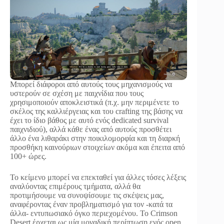
Μπορεί διάφοροι από αυτούς τους μηχανισμούς να
υστερούν σε σχέση με παιχνίδια που τους
χρησιμοποιούν αποκλειστικά (π.χ. μην περιμένετε το
σκέλος της καλλιέργειας και του crafting της βάσης να
έχει το ίδιο βάθος με αυτό ενός dedicated survival
παιχνιδιού), αλλά κάθε ένας από αυτούς προσθέτει
άλλο ένα λιθαράκι στην ποικιλομορφία και τη διαρκή
προσθήκη καινούριων στοιχείων ακόμα και έπειτα από
100+ ώρες.
Το κείμενο μπορεί να επεκταθεί για άλλες τόσες λέξεις
αναλύοντας επιμέρους τμήματα, αλλά θα
προτιμήσουμε να συνοψίσουμε τις σκέψεις μας,
αναφέροντας έναν προβληματισμό για τον -κατά τα
άλλα- εντυπωσιακό όγκο περιεχομένου. Το Crimson
Desert έρχεται ως μία μοναδική περίπτωση ενός open