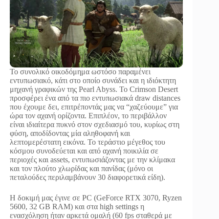
Το συνολικό οικοδόμημα ωστόσο παραμένει
εντυπωσιακό, κάτι στο οποίο συνάδει και η ιδιόκτητη
μηχανή γραφικών της Pearl Abyss. Το Crimson Desert
προσφέρει ένα από τα πιο εντυπωσιακά draw distances
που έχουμε δει, επιτρέποντάς μας να “χαζεύουμε” για
ώρα τον αχανή ορίζοντα. Επιπλέον, το περιβάλλον
είναι ιδιαίτερα πυκνό στον σχεδιασμό του, κυρίως στη
φύση, αποδίδοντας μία αληθοφανή και
λεπτομερέστατη εικόνα. Το τεράστιο μέγεθος του
κόσμου συνοδεύεται και από αχανή ποικιλία σε
περιοχές και assets, εντυπωσιάζοντας με την κλίμακα
και τον πλούτο χλωρίδας και πανίδας (μόνο οι
πεταλούδες περιλαμβάνουν 30 διαφορετικά είδη).
Η δοκιμή μας έγινε σε PC (GeForce RTX 3070, Ryzen
5600, 32 GB RAM) και στα high settings η
ενασχόληση ήταν αρκετά ομαλή (60 fps σταθερά με