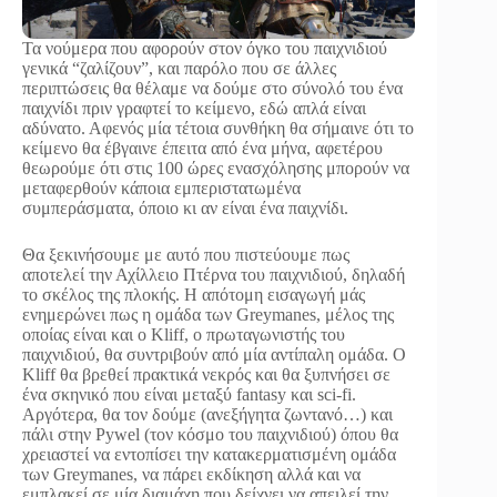
Τα νούμερα που αφορούν στον όγκο του παιχνιδιού
γενικά “ζαλίζουν”, και παρόλο που σε άλλες
περιπτώσεις θα θέλαμε να δούμε στο σύνολό του ένα
παιχνίδι πριν γραφτεί το κείμενο, εδώ απλά είναι
αδύνατο. Αφενός μία τέτοια συνθήκη θα σήμαινε ότι το
κείμενο θα έβγαινε έπειτα από ένα μήνα, αφετέρου
θεωρούμε ότι στις 100 ώρες ενασχόλησης μπορούν να
μεταφερθούν κάποια εμπεριστατωμένα
συμπεράσματα, όποιο κι αν είναι ένα παιχνίδι.
Θα ξεκινήσουμε με αυτό που πιστεύουμε πως
αποτελεί την Αχίλλειο Πτέρνα του παιχνιδιού, δηλαδή
το σκέλος της πλοκής. Η απότομη εισαγωγή μάς
ενημερώνει πως η ομάδα των Greymanes, μέλος της
οποίας είναι και ο Kliff, ο πρωταγωνιστής του
παιχνιδιού, θα συντριβούν από μία αντίπαλη ομάδα. Ο
Kliff θα βρεθεί πρακτικά νεκρός και θα ξυπνήσει σε
ένα σκηνικό που είναι μεταξύ fantasy και sci-fi.
Αργότερα, θα τον δούμε (ανεξήγητα ζωντανό…) και
πάλι στην Pywel (τον κόσμο του παιχνιδιού) όπου θα
χρειαστεί να εντοπίσει την κατακερματισμένη ομάδα
των Greymanes, να πάρει εκδίκηση αλλά και να
εμπλακεί σε μία διαμάχη που δείχνει να απειλεί την