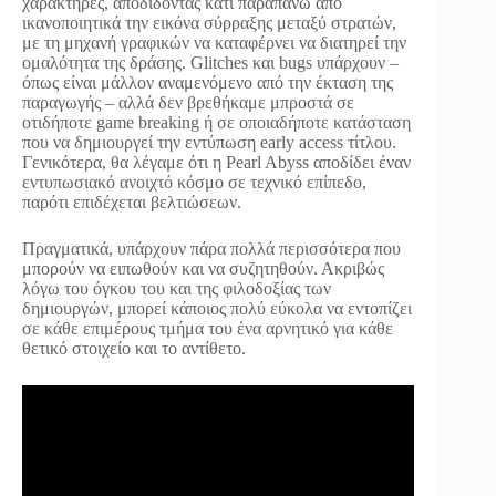
χαρακτήρες, αποδίδοντας κάτι παραπάνω από
ικανοποιητικά την εικόνα σύρραξης μεταξύ στρατών,
με τη μηχανή γραφικών να καταφέρνει να διατηρεί την
ομαλότητα της δράσης. Glitches και bugs υπάρχουν –
όπως είναι μάλλον αναμενόμενο από την έκταση της
παραγωγής – αλλά δεν βρεθήκαμε μπροστά σε
οτιδήποτε game breaking ή σε οποιαδήποτε κατάσταση
που να δημιουργεί την εντύπωση early access τίτλου.
Γενικότερα, θα λέγαμε ότι η Pearl Abyss αποδίδει έναν
εντυπωσιακό ανοιχτό κόσμο σε τεχνικό επίπεδο,
παρότι επιδέχεται βελτιώσεων.
Πραγματικά, υπάρχουν πάρα πολλά περισσότερα που
μπορούν να ειπωθούν και να συζητηθούν. Ακριβώς
λόγω του όγκου του και της φιλοδοξίας των
δημιουργών, μπορεί κάποιος πολύ εύκολα να εντοπίζει
σε κάθε επιμέρους τμήμα του ένα αρνητικό για κάθε
θετικό στοιχείο και το αντίθετο.