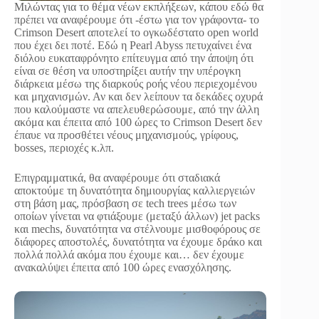
Μιλώντας για το θέμα νέων εκπλήξεων, κάπου εδώ θα
πρέπει να αναφέρουμε ότι -έστω για τον γράφοντα- το
Crimson Desert αποτελεί το ογκωδέστατο open world
που έχει δει ποτέ. Εδώ η Pearl Abyss πετυχαίνει ένα
διόλου ευκαταφρόνητο επίτευγμα από την άποψη ότι
είναι σε θέση να υποστηρίξει αυτήν την υπέρογκη
διάρκεια μέσω της διαρκούς ροής νέου περιεχομένου
και μηχανισμών. Αν και δεν λείπουν τα δεκάδες οχυρά
που καλούμαστε να απελευθερώσουμε, από την άλλη
ακόμα και έπειτα από 100 ώρες το Crimson Desert δεν
έπαυε να προσθέτει νέους μηχανισμούς, γρίφους,
bosses, περιοχές κ.λπ.
Επιγραμματικά, θα αναφέρουμε ότι σταδιακά
αποκτούμε τη δυνατότητα δημιουργίας καλλιεργειών
στη βάση μας, πρόσβαση σε tech trees μέσω των
οποίων γίνεται να φτιάξουμε (μεταξύ άλλων) jet packs
και mechs, δυνατότητα να στέλνουμε μισθοφόρους σε
διάφορες αποστολές, δυνατότητα να έχουμε δράκο και
πολλά πολλά ακόμα που έχουμε και… δεν έχουμε
ανακαλύψει έπειτα από 100 ώρες ενασχόλησης.