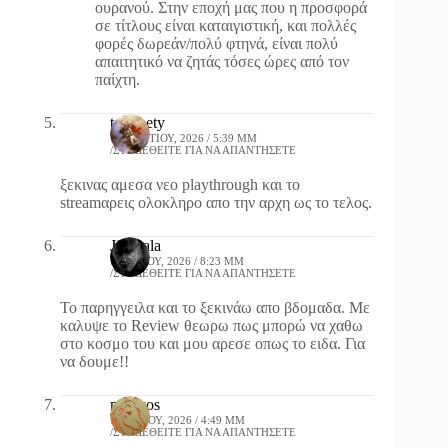
ουρανού. Στην εποχή μας που η προσφορά
σε τίτλους είναι καταιγιστική, και πολλές
φορές δωρεάν/πολύ φτηνά, είναι πολύ
απαιτητικό να ζητάς τόσες ώρες από τον
παίχτη.
tom pety
19 ΜΑΡΤΊΟΥ, 2026 / 5:39 ΜΜ
ΣΥΝΔΕΘΕΊΤΕ ΓΙΑ ΝΑ ΑΠΑΝΤΉΣΕΤΕ
ξεκινας αμεσα νεο playthrough και το
streamαρεις ολοκληρο απο την αρχη ως το τελος.
JimBala
16 ΜΑΪ́ΟΥ, 2026 / 8:23 ΜΜ
ΣΥΝΔΕΘΕΊΤΕ ΓΙΑ ΝΑ ΑΠΑΝΤΉΣΕΤΕ
Το παρηγγειλα και το ξεκινάω απο βδομαδα. Με
καλυψε το Review θεωρω πως μπορώ να χαθω
στο κοσμο του και μου αρεσε οπως το ειδα. Για
να δουμε!!
molivos
7 ΙΟΥΛΊΟΥ, 2026 / 4:49 ΜΜ
ΣΥΝΔΕΘΕΊΤΕ ΓΙΑ ΝΑ ΑΠΑΝΤΉΣΕΤΕ