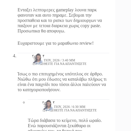
Ενταξει λεπτομερες gameplay λουνα παρκ
φαινοταν και αυτο πηραμε. Σεβομαι την
προσπαθεια και το ρισκο των δημιουργων να
παιξουν με τετοια διαρκεια χωρις copy paste.
Προσωπικα θα αποφυγω.
Ευχαριστουμε για το μαραθωνιο review!
spahar
19 ΜΑΡΤΊΟΥ, 2026 / 3:40 ΜΜ
ΣΥΝΔΕΘΕΊΤΕ ΓΙΑ ΝΑ ΑΠΑΝΤΉΣΕΤΕ
Ίσως ο πιο επιτυχημένος υπότιτλος σε άρθρο.
Νιώθω ότι μου έδωσες να καταλάβω πλήρως τι
είναι ένα παιχνίδι που τόσοι άλλοι παλεύουν να
το κατηγοριοποιήσουν.
spahar
19 ΜΑΡΤΊΟΥ, 2026 / 6:30 ΜΜ
ΣΥΝΔΕΘΕΊΤΕ ΓΙΑ ΝΑ ΑΠΑΝΤΉΣΕΤΕ
Τώρα διάβασα το κείμενο, πολύ ωραίο.
Ενώ παρουσιάζονται ξεκάθαρα οι
αδυναμίες του, τα θετικά που