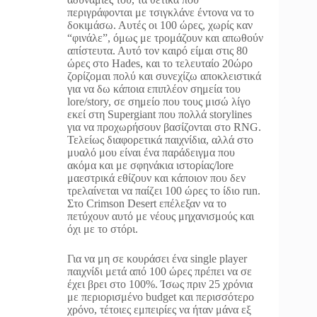
περιγράφονται με τσιγκλάνε έντονα να το
δοκιμάσω. Αυτές οι 100 ώρες, χωρίς καν
“φινάλε”, όμως με τρομάζουν και απωθούν
απίστευτα. Αυτό τον καιρό είμαι στις 80
ώρες στο Hades, και το τελευταίο 20ώρο
ζορίζομαι πολύ και συνεχίζω αποκλειστικά
για να δω κάποια επιπλέον σημεία του
lore/story, σε σημείο που τους μισώ λίγο
εκεί στη Supergiant που πολλά storylines
για να προχωρήσουν βασίζονται στο RNG.
Τελείως διαφορετικά παιχνίδια, αλλά στο
μυαλό μου είναι ένα παράδειγμα που
ακόμα και με σφηνάκια ιστορίας/lore
μαεστρικά εθίζουν και κάποιον που δεν
τρελαίνεται να παίζει 100 ώρες το ίδιο run.
Στο Crimson Desert επέλεξαν να το
πετύχουν αυτό με νέους μηχανισμούς και
όχι με το στόρι.
Για να μη σε κουράσει ένα single player
παιχνίδι μετά από 100 ώρες πρέπει να σε
έχει βρει στο 100%. Ίσως πριν 25 χρόνια
με περιορισμένο budget και περισσότερο
χρόνο, τέτοιες εμπειρίες να ήταν μάνα εξ