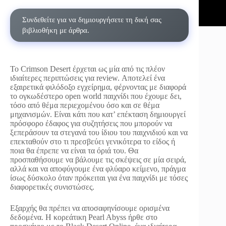
Συνδεθείτε για να δημιουργήσετε τη δική σας
βιβλιοθήκη με άρθρα.
To Crimson Desert έρχεται ως μία από τις πλέον
ιδιαίτερες περιπτώσεις για review. Αποτελεί ένα
εξαιρετικά φιλόδοξο εγχείρημα, φέρνοντας με διαφορά
το ογκωδέστερο open world παιχνίδι που έχουμε δει,
τόσο από θέμα περιεχομένου όσο και σε θέμα
μηχανισμών. Είναι κάτι που κατ’ επέκταση δημιουργεί
πρόσφορο έδαφος για συζητήσεις που μπορούν να
ξεπεράσουν τα στεγανά του ίδιου του παιχνιδιού και να
επεκταθούν στο τι πρεσβεύει γενικότερα το είδος ή
ποια θα έπρεπε να είναι τα όριά του. Θα
προσπαθήσουμε να βάλουμε τις σκέψεις σε μία σειρά,
αλλά και να αποφύγουμε ένα φλύαρο κείμενο, πράγμα
ίσως δύσκολο όταν πρόκειται για ένα παιχνίδι με τόσες
διαφορετικές συνιστώσες.
Εξαρχής θα πρέπει να αποσαφηνίσουμε ορισμένα
δεδομένα. Η κορεάτικη Pearl Abyss ήρθε στο