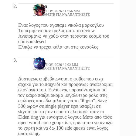
spartan
19 ΜΑΡΤΊΟΥ, 2026 / 12:56 ΜΜ
ΣΥΝΔΕΘΕΊΤΕ ΓΙΑ ΝΑ ΑΠΑΝΤΉΣΕΤΕ
Ενας λογος που αγαπαμε νικολα μαρκογλου
Το περιμενα σαν τρελος αυτο το review
Ανυπομονω να χαθω στον τεραστιο κοσμο του
crimson desert
Ελπιζω να τρεχει καλα και στις κονσολες
Kti23
19 ΜΑΡΤΊΟΥ, 2026 / 2:02 ΜΜ
ΣΥΝΔΕΘΕΊΤΕ ΓΙΑ ΝΑ ΑΠΑΝΤΉΣΕΤΕ
Δυστυχως επιβεβαιωνεται ο φοβος που ειχα
αρχικα για το παιχνιδι και προφανως αναφερομαι
στον ογκο του. Ειναι ενας παραγοντας που με
τον καιρο παιζει ακομα μεγαλυτερο ρολο στις
επιλογες και εδω μιλαμε για το “θηριο”. Save
300 ωρων σε single player εχει υπαρξει σε
skyrim και το μονο που το πλησιασε ηταν το
Elden ring για ευνοητους λογους.Μετα απο τοσο
open world που εχουμε δει, η ιδεα του να ανοιξω
το χαρτη και να δω 100 side quests ειναι λογος
αποτροπης.