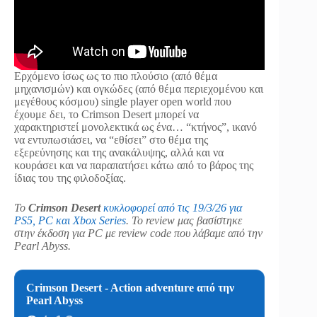
Ερχόμενο ίσως ως το πιο πλούσιο (από θέμα
μηχανισμών) και ογκώδες (από θέμα περιεχομένου και
μεγέθους κόσμου) single player open world που
έχουμε δει, το Crimson Desert μπορεί να
χαρακτηριστεί μονολεκτικά ως ένα… “κτήνος”, ικανό
να εντυπωσιάσει, να “εθίσει” στο θέμα της
εξερεύνησης και της ανακάλυψης, αλλά και να
κουράσει και να παραπατήσει κάτω από το βάρος της
ίδιας του της φιλοδοξίας.
Το
Crimson Desert
κυκλοφορεί από τις 19/3/26 για
PS5, PC και Xbox Series
. Το review μας βασίστηκε
στην έκδοση για PC με review code που λάβαμε από την
Pearl Abyss.
Crimson Desert - Action adventure από την
Pearl Abyss