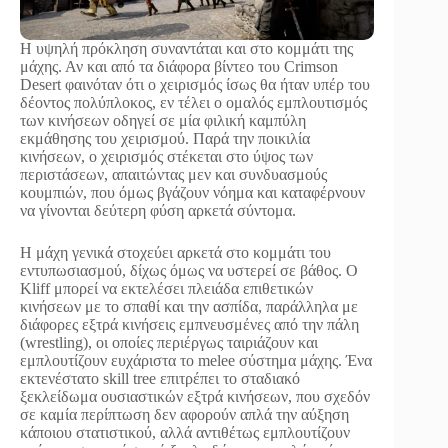
Η υψηλή πρόκληση συναντάται και στο κομμάτι της
μάχης. Αν και από τα διάφορα βίντεο του Crimson
Desert φαινόταν ότι ο χειρισμός ίσως θα ήταν υπέρ του
δέοντος πολύπλοκος, εν τέλει ο ομαλός εμπλουτισμός
των κινήσεων οδηγεί σε μία φιλική καμπύλη
εκμάθησης του χειρισμού. Παρά την ποικιλία
κινήσεων, ο χειρισμός στέκεται στο ύψος των
περιστάσεων, απαιτώντας μεν και συνδυασμούς
κουμπιών, που όμως βγάζουν νόημα και καταφέρνουν
να γίνονται δεύτερη φύση αρκετά σύντομα.
Η μάχη γενικά στοχεύει αρκετά στο κομμάτι του
εντυπωσιασμού, δίχως όμως να υστερεί σε βάθος. Ο
Kliff μπορεί να εκτελέσει πλειάδα επιθετικών
κινήσεων με το σπαθί και την ασπίδα, παράλληλα με
διάφορες εξτρά κινήσεις εμπνευσμένες από την πάλη
(wrestling), οι οποίες περιέργως ταιριάζουν και
εμπλουτίζουν ευχάριστα το melee σύστημα μάχης. Ένα
εκτενέστατο skill tree επιτρέπει το σταδιακό
ξεκλείδωμα ουσιαστικών εξτρά κινήσεων, που σχεδόν
σε καμία περίπτωση δεν αφορούν απλά την αύξηση
κάποιου στατιστικού, αλλά αντιθέτως εμπλουτίζουν