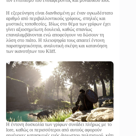
τον εντοπισμό του ενδιαφέροντος και μοναδικού loot.
Η εξερεύνηση είναι διανθισμένη με έναν ογκωδέστατο
αριθμό από περιβαλλοντικούς γρίφους, σπηλιές και
μυστικές τοποθεσίες. Ιδίως στο θέμα των γρίφων έχει
γίνει αξιοσημείωτη δουλειά, καθώς σπανίως
επαναλαμβάνονται ενώ αποφεύγουν να δώσουν τη
λύση στο πιάτο. Η πλειοψηφία τους απαιτεί έντονη
παρατηρητικότητα, αναλυτική σκέψη και κατανόηση
των ικανοτήτων του Kliff.
Η έντονη δυσκολία των γρίφων συνάδει πλήρως με το
lore, καθώς οι περισσότεροι από αυτούς αφορούν
αρχέγονες κατασκευές ενός άγνωστου πολιτισμού, κάτι