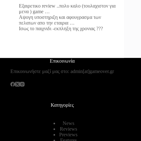
Εξαιρετικο review ..πολυ καλο (τουλαχιστον για
μενα ) game …
Αψογη υποστηριξη και αφουγρασμα των
πελατων απο την εταιρια …
Ισως το παιχνιδι -εκπληξη της χρονιας ???
Επικοινωνία
Επικοινωνήστε μαζί μας στο: admin[at]gameover.gr
Κατηγορίες
News
Reviews
Previews
Features