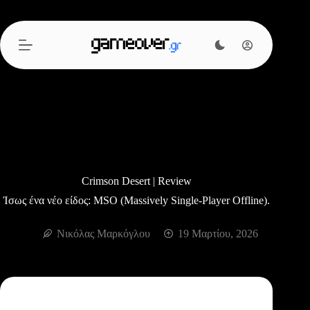
Μετάβαση
στο
περιεχόμενο
Crimson Desert | Review
Ίσως ένα νέο είδος: MSO (Massively Single-Player Offline).
Νικόλας Μαρκόγλου
19 Μαρτίου, 2026