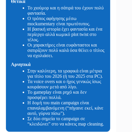
Θετικά
Το χιούμορ και η σάτιρά του έχουν πολύ
φαντασία.
Ο τρόπος αφήγησης μέσω
mockumentary είναι πρωτότυπος.
Η βασική ιστορία έχει φαντασία και ένα
περίεργο αλλά κωμικό plot twist στο
τέλος.
Οι χαρακτήρες είναι ευφάνταστοι και
σατιρίζουν πολύ καλά όσα θέλει ο τίτλος
να σχολιάσει.
Αρνητικά
Στην καλύτερη, τα γραφικά είναι μέτρια
για τίτλο του 2026 (ή του 2025 στα PC).
Τα voice overs και ο ήχος γενικώς ίσως
κουράσουν μετά από λίγο.
Το gameplay είναι ρηχό και δεν
προσφέρει πολλά.
Η δομή του main campaign είναι
επαναλαμβανόμενη (“πήγαινε εκεί, κάνε
αυτό, γύρνα πίσω”).
Σε δύο σημεία το campaign σε
“κλειδώνει” στο να κάνεις map cleaning.