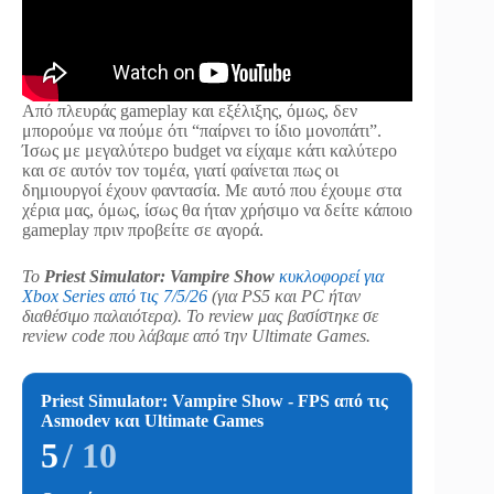
Από πλευράς gameplay και εξέλιξης, όμως, δεν
μπορούμε να πούμε ότι “παίρνει το ίδιο μονοπάτι”.
Ίσως με μεγαλύτερο budget να είχαμε κάτι καλύτερο
και σε αυτόν τον τομέα, γιατί φαίνεται πως οι
δημιουργοί έχουν φαντασία. Με αυτό που έχουμε στα
χέρια μας, όμως, ίσως θα ήταν χρήσιμο να δείτε κάποιο
gameplay πριν προβείτε σε αγορά.
Το
Priest Simulator: Vampire Show
κυκλοφορεί για
Xbox Series από τις 7/5/26
(για PS5 και PC ήταν
διαθέσιμο παλαιότερα). Το review μας βασίστηκε σε
review code που λάβαμε από την Ultimate Games.
Priest Simulator: Vampire Show - FPS από τις
Asmodev και Ultimate Games
5
/ 10