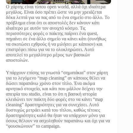
Ο χάρτης είναι τύπου open world, αλλά όχι ιδιαίτερα
μεγάλος. Είναι όσο πρέπει ώστε να μην χρειάζεται
δέκα λεπτά για να πας από το ένα σημείο στο άλλο. Το
πρόβλημα είναι ότι οι αποστολές δεν κάνουν κάτι
ιδιαίτερο με αυτόν τον ανοιχτό κόσμο. Τις
περισσότερες φορές ο παίκτης παίρνει ένα quest,
πηγαίνει σε ένα άλλο σημείο να κάνει κάτι (συνήθως
να σκοτώσει εχθρούς ή να μιλήσει με κάποιον) και
επιστρέφει πίσω για να το ολοκληρώσει. Αυτό
αποτελεί το μεγαλύτερο μέρος των βασικών
αποστολών.
Υπάρχουν επίσης τα γνωστά “σηματάκια” στον χάρτη
για το λεγόμενο “map cleaning” αν κάποιος θέλει να
δώσει παραπάνω χρόνο στον τίτλο. Ένα ακόμα
αρνητικό στοιχείο, και κάτι που μάλλον δείχνει την
απειρία του studio, είναι το ότι η βασική ιστορία
κλειδώνει τον παίκτη δύο φορές στο να κάνει “map
cleaning” δραστηριότητες για να συνεχίσει. Αυτό
δυστυχώς μετράει κατά του τίτλου, καθώς τέτοιες
δραστηριότητες καλό θα ήταν να υπάρχουν μόνο για
όσους θέλουν να ασχοληθούν παραπάνω και όχι για να
“φουσκώνουν” το campaign.