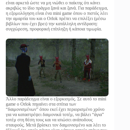
είναι αρκετά ώστε να μη νιώθει ο παίκτης ότι κάνει
ακριβώς το ίδιο πράγμα ξανά και ξανά. Για παράδειγμα,
η εξομολόγηση είναι ένα mini game όπου ο πιστός λέει
την αμαρτία του και ο Orlok πρέπει να επιλέξει (μέσω
βιβλίων που έχει βρει) την κατάλληλη αντίδραση:
συγχώρεση, προφορική επίπληξη ή κάποια τιμωρία.
Άλλο παράδειγμα είναι ο εξορκισμός. Σε αυτό το mini
game ο Orlok πηγαίνει στα σπίτια των
“δαιμονισμένων” όπου εκεί έχει περιορισμένο χρόνο
για να καταστρέψει δαιμονικά τοτέμ, να βάλει “άγια”
τοτέμ στη θέση τους και να ισιώσει ανάποδους
σταυρούς. Μετά βρίσκει τον δαιμονισμένο και λέει το