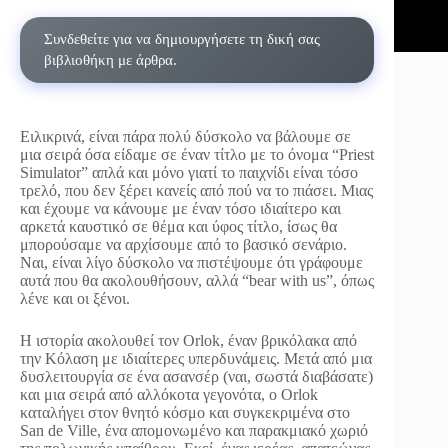
Συνδεθείτε για να δημιουργήσετε τη δική σας
βιβλιοθήκη με άρθρα.
Ειλικρινά, είναι πάρα πολύ δύσκολο να βάλουμε σε
μια σειρά όσα είδαμε σε έναν τίτλο με το όνομα “Priest
Simulator” απλά και μόνο γιατί το παιχνίδι είναι τόσο
τρελό, που δεν ξέρει κανείς από πού να το πιάσει. Μιας
και έχουμε να κάνουμε με έναν τόσο ιδιαίτερο και
αρκετά καυστικό σε θέμα και ύφος τίτλο, ίσως θα
μπορούσαμε να αρχίσουμε από το βασικό σενάριο.
Ναι, είναι λίγο δύσκολο να πιστέψουμε ότι γράφουμε
αυτά που θα ακολουθήσουν, αλλά “bear with us”, όπως
λένε και οι ξένοι.
Η ιστορία ακολουθεί τον Orlok, έναν βρικόλακα από
την Κόλαση με ιδιαίτερες υπερδυνάμεις. Μετά από μια
δυσλειτουργία σε ένα ασανσέρ (ναι, σωστά διαβάσατε)
και μια σειρά από αλλόκοτα γεγονότα, ο Orlok
καταλήγει στον θνητό κόσμο και συγκεκριμένα στο
San de Ville, ένα απομονωμένο και παρακμιακό χωριό