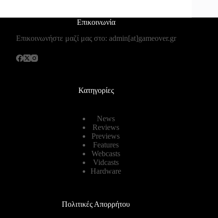
Επικοινωνία
Επικοινωνήστε μαζί μας στο: admin[at]gameover.gr
Κατηγορίες
News
Reviews
Previews
Features
Webcasts
Vidcasts
Hardware
Πολιτικές Απορρήτου