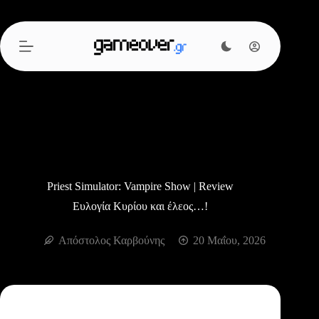
Μετάβαση
στο
περιεχόμενο
Priest Simulator: Vampire Show | Review
Ευλογία Κυρίου και έλεος…!
Απόστολος Καρβούνης
20 Μαΐου, 2026