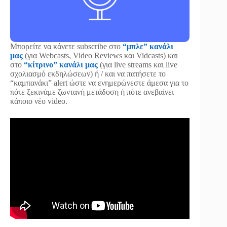
Μπορείτε να κάνετε subscribe στο
“μπλε” κανάλι
μας
(για Webcasts, Video Reviews και Vidcasts) και
στο
“κίτρινο” κανάλι μας
(για live streams και live
σχολιασμό εκδηλώσεων) ή / και να πατήσετε το
“καμπανάκι” alert ώστε να ενημερώνεστε άμεσα για το
πότε ξεκινάμε ζωντανή μετάδοση ή πότε ανεβαίνει
κάποιο νέο video.