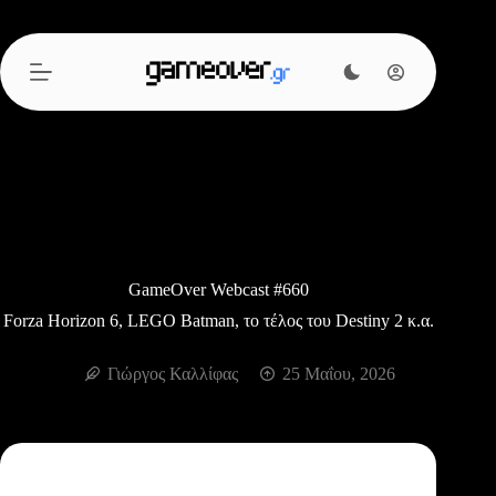
Μετάβαση
στο
περιεχόμενο
GameOver Webcast #660
Forza Horizon 6, LEGO Batman, το τέλος του Destiny 2 κ.α.
Γιώργος Καλλίφας
25 Μαΐου, 2026