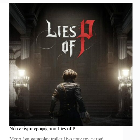
Νέο δείγμα γραφής του Lies of P
Μέσα ένα gameplay trailer λίγο πριν την φετινή