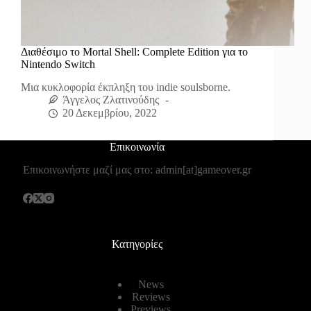
Διαθέσιμο το Mortal Shell: Complete Edition για το
Nintendo Switch
Μια κυκλοφορία έκπληξη του indie soulsborne.
Άγγελος Ζλατινούδης
20 Δεκεμβρίου, 2022
Επικοινωνία
Επικοινωνήστε μαζί μας στο: admin[at]gameover.gr
Κατηγορίες
News
Reviews
Previews